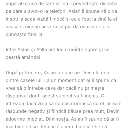
supărat-o așa de tare iar ea îi povestește discuția
pe care a avut-o la telefon. Aslan îi spune că o va
însoți la acea vizită fiindcă și ea a fost la cină la el
acasă și nici nu ar vrea să piardă ocazia de a-i
cunoaște familia.
Între Aslan și Atilla are loc o neînțelegere și se
ceartă amândoi.
După petrecere, Aslan o duce pe Devin la una
dintre casele lui. La un moment dat el îi spune că
vrea să o întrebe ceva dar dacă nu primește
răspunsul dorit, acest subiect va fi închis. O
întreabă dacă vrea să se căsătorească cu el iar ea îi
răspunde negativ și fiindcă băuse prea mult, Devin
adoarme imediat. Dimineața, Aslan îi spune că ar fi
mai bine să se despartă acum, fiindcă știe că