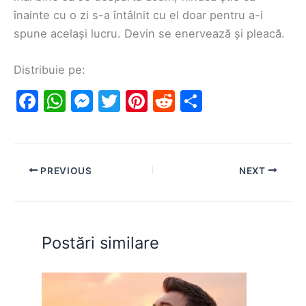
înainte cu o zi s-a întâlnit cu el doar pentru a-i
spune același lucru. Devin se enervează și pleacă.
Distribuie pe:
F
W
M
T
Pi
R
S
a
h
e
w
nt
e
h
c
at
s
itt
er
d
ar
e
s
s
er
e
di
e
PREVIOUS
NEXT
b
A
e
st
t
o
p
n
o
p
g
Postări similare
k
er