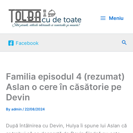
Skip
to
Meniu
content
Sea
Facebook
Familia episodul 4 (rezumat)
Aslan o cere în căsătorie pe
Devin
By
admin
/
22/08/2024
După întâlnirea cu Devin, Hulya îi spune lui Aslan că