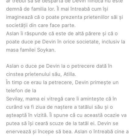
ar trebui să se despartă de Devin fiindcă nu este
demnă de familia lor. Îl mai întreabă cum își
imaginează că o poate prezenta prieteniilor săi și
societății din care face parte.
Aslan îi răspunde că este de altă părere și că o
poate duce pe Devin în orice societate, inclusiv la
masa familei Soykan.
Aslan o duce pe Devin la o petrecere dată în
cinstea prietenului său, Atilla.
În timp ce erau la petrecere, Devin primește un
telefon de la
Sevilay, mama ei vitregă care îi amintește că în
curând va fi ziua de naștere a tatălui său și o
așteaptă în vizită. Îi spune că cu această ocazie va
putea să își ceară scuze de la tatăl ei. Devin se
enervează și începe să bea. Aslan o întreabă cine a