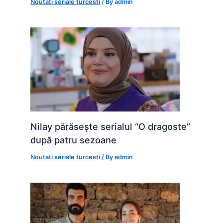
Noutati seriale turcesti
/ By
admin
Nilay părăsește serialul “O dragoste”
după patru sezoane
Noutati seriale turcesti
/ By
admin