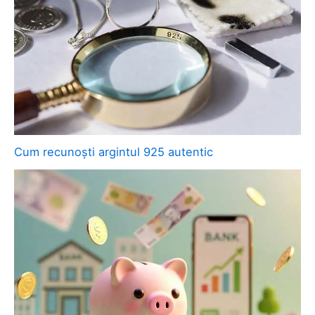
Cum recunoști argintul 925 autentic