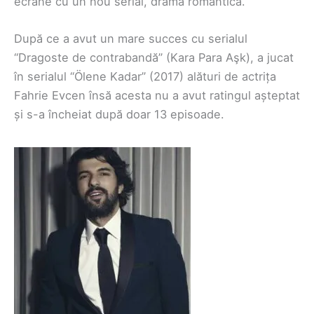
ecrane cu un nou serial, dramă romantică.
După ce a avut un mare succes cu serialul
“Dragoste de contrabandă” (Kara Para Aşk), a jucat
în serialul “Ölene Kadar” (2017) alături de actrița
Fahrie Evcen însă acesta nu a avut ratingul așteptat
și s-a încheiat după doar 13 episoade.