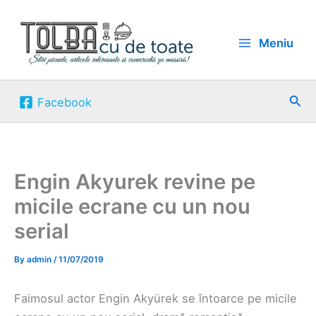
Skip
to
Meniu
content
Sea
Facebook
Engin Akyurek revine pe
micile ecrane cu un nou
serial
By
admin
/
11/07/2019
Faimosul actor Engin Akyürek se întoarce pe micile