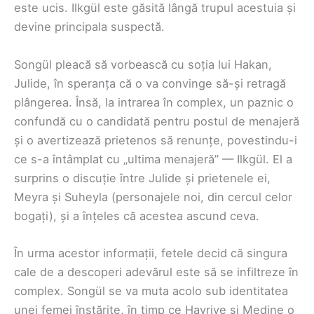
este ucis. Ilkgül este găsită lângă trupul acestuia și
devine principala suspectă.
Songül pleacă să vorbească cu soția lui Hakan,
Julide, în speranța că o va convinge să-și retragă
plângerea. Însă, la intrarea în complex, un paznic o
confundă cu o candidată pentru postul de menajeră
și o avertizează prietenos să renunțe, povestindu-i
ce s-a întâmplat cu „ultima menajeră” — Ilkgül. El a
surprins o discuție între Julide și prietenele ei,
Meyra și Suheyla (personajele noi, din cercul celor
bogați), și a înțeles că acestea ascund ceva.
În urma acestor informații, fetele decid că singura
cale de a descoperi adevărul este să se infiltreze în
complex. Songül se va muta acolo sub identitatea
unei femei înstărite, în timp ce Hayriye și Medine o