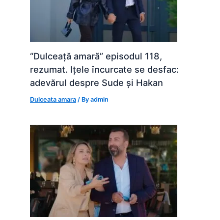
“Dulceață amară” episodul 118,
rezumat. Ițele încurcate se desfac:
adevărul despre Sude și Hakan
Dulceata amara
/ By
admin