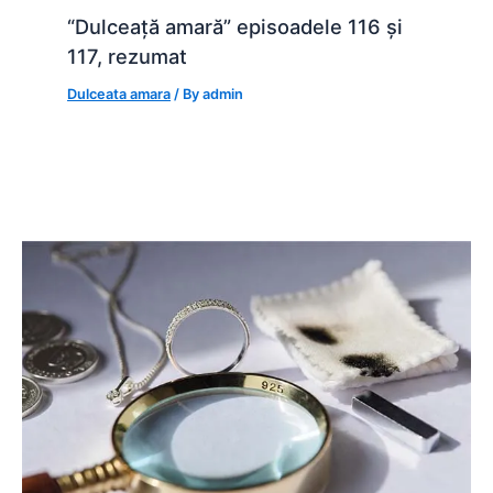
“Dulceață amară” episoadele 116 și
117, rezumat
Dulceata amara
/ By
admin