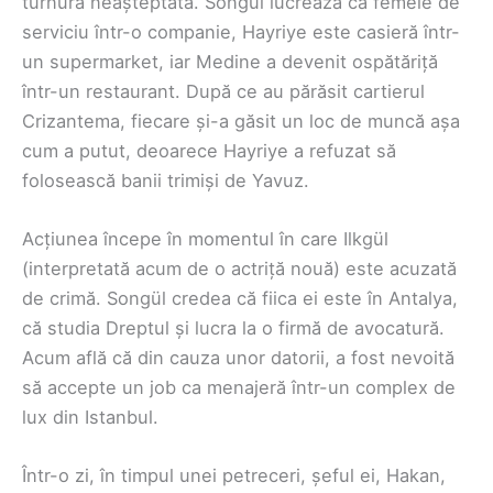
turnură neașteptată. Songül lucrează ca femeie de
serviciu într-o companie, Hayriye este casieră într-
un supermarket, iar Medine a devenit ospătăriță
într-un restaurant. După ce au părăsit cartierul
Crizantema, fiecare și-a găsit un loc de muncă așa
cum a putut, deoarece Hayriye a refuzat să
folosească banii trimiși de Yavuz.
Acțiunea începe în momentul în care Ilkgül
(interpretată acum de o actriță nouă) este acuzată
de crimă. Songül credea că fiica ei este în Antalya,
că studia Dreptul și lucra la o firmă de avocatură.
Acum află că din cauza unor datorii, a fost nevoită
să accepte un job ca menajeră într-un complex de
lux din Istanbul.
Într-o zi, în timpul unei petreceri, șeful ei, Hakan,