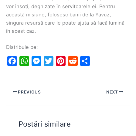
vor însoți, deghizate în servitoarele ei. Pentru
această misiune, folosesc banii de la Yavuz,
singura resursă care le poate ajuta să facă lumină
în acest caz.
Distribuie pe:
F
W
M
T
Pi
R
S
a
h
e
w
nt
e
h
c
at
s
itt
er
d
ar
e
s
s
er
e
di
e
PREVIOUS
NEXT
b
A
e
st
t
o
p
n
o
p
g
Postări similare
k
er