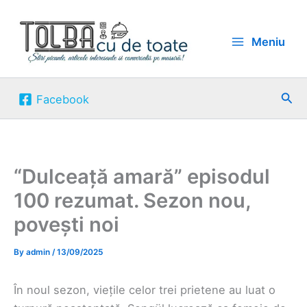
Skip
to
Meniu
content
Sea
Facebook
“Dulceață amară” episodul
100 rezumat. Sezon nou,
povești noi
By
admin
/
13/09/2025
În noul sezon, viețile celor trei prietene au luat o