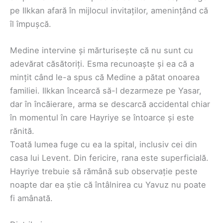
pe Ilkkan afară în mijlocul invitaților, amenințând că
îl împușcă.
Medine intervine și mărturisește că nu sunt cu
adevărat căsătoriți. Esma recunoaște și ea că a
mințit când le-a spus că Medine a pătat onoarea
familiei. Ilkkan încearcă să-l dezarmeze pe Yasar,
dar în încăierare, arma se descarcă accidental chiar
în momentul în care Hayriye se întoarce și este
rănită.
Toată lumea fuge cu ea la spital, inclusiv cei din
casa lui Levent. Din fericire, rana este superficială.
Hayriye trebuie să rămână sub observație peste
noapte dar ea știe că întâlnirea cu Yavuz nu poate
fi amânată.