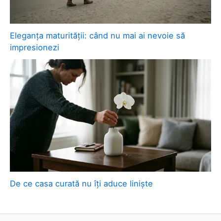
Eleganța maturității: când nu mai ai nevoie să
impresionezi
De ce casa curată nu îți aduce liniște