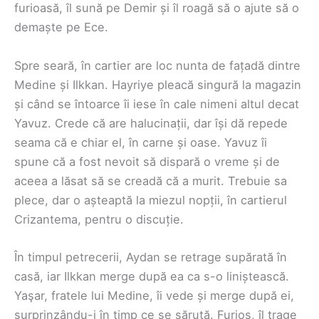
furioasă, îl sună pe Demir și îl roagă să o ajute să o
demaște pe Ece.
Spre seară, în cartier are loc nunta de fațadă dintre
Medine și Ilkkan. Hayriye pleacă singură la magazin
și când se întoarce îi iese în cale nimeni altul decat
Yavuz. Crede că are halucinații, dar își dă repede
seama că e chiar el, în carne și oase. Yavuz îi
spune că a fost nevoit să dispară o vreme și de
aceea a lăsat să se creadă că a murit. Trebuie sa
plece, dar o așteaptă la miezul nopții, în cartierul
Crizantema, pentru o discuție.
În timpul petrecerii, Aydan se retrage supărată în
casă, iar Ilkkan merge după ea ca s-o liniștească.
Yaşar, fratele lui Medine, îi vede și merge după ei,
surprinzându-i în timp ce se sărută. Furios, îl trage