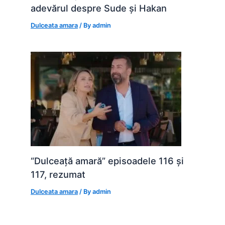
adevărul despre Sude și Hakan
Dulceata amara
/ By
admin
“Dulceață amară” episoadele 116 și
117, rezumat
Dulceata amara
/ By
admin