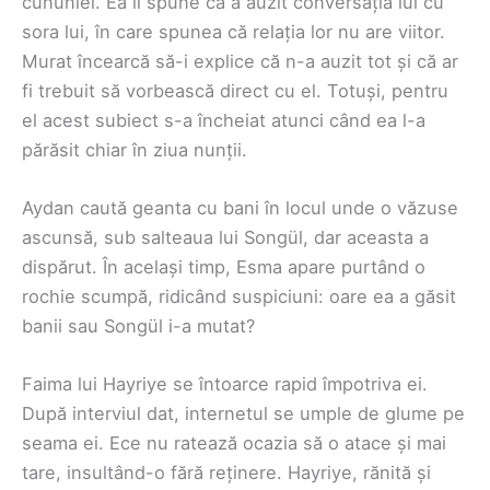
cununiei. Ea îi spune că a auzit conversația lui cu
sora lui, în care spunea că relația lor nu are viitor.
Murat încearcă să-i explice că n-a auzit tot și că ar
fi trebuit să vorbească direct cu el. Totuși, pentru
el acest subiect s-a încheiat atunci când ea l-a
părăsit chiar în ziua nunții.
Aydan caută geanta cu bani în locul unde o văzuse
ascunsă, sub salteaua lui Songül, dar aceasta a
dispărut. În același timp, Esma apare purtând o
rochie scumpă, ridicând suspiciuni: oare ea a găsit
banii sau Songül i-a mutat?
Faima lui Hayriye se întoarce rapid împotriva ei.
După interviul dat, internetul se umple de glume pe
seama ei. Ece nu ratează ocazia să o atace și mai
tare, insultând-o fără reținere. Hayriye, rănită și