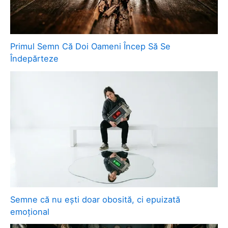
Primul Semn Că Doi Oameni Încep Să Se
Îndepărteze
Semne că nu ești doar obosită, ci epuizată
emoțional