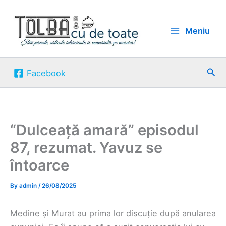
Skip
to
Meniu
content
Sea
Facebook
“Dulceață amară” episodul
87, rezumat. Yavuz se
întoarce
By
admin
/
26/08/2025
Medine și Murat au prima lor discuție după anularea