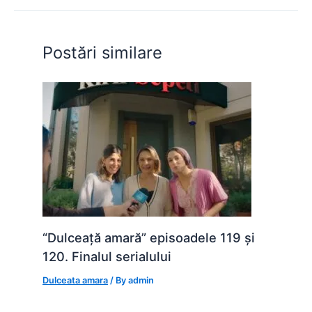
o
p
n
o
p
g
Postări similare
k
er
“Dulceață amară” episoadele 119 și
120. Finalul serialului
Dulceata amara
/ By
admin