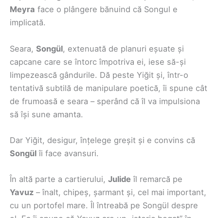
Meyra
face o plângere bănuind că Songul e
implicată.
Seara,
Songül
, extenuată de planuri eșuate și
capcane care se întorc împotriva ei, iese să-și
limpezească gândurile. Dă peste Yiğit și, într-o
tentativă subtilă de manipulare poetică, îi spune cât
de frumoasă e seara – sperând că îl va impulsiona
să își sune amanta.
Dar Yiğit, desigur, înțelege greșit și e convins că
Songül
îi face avansuri.
În altă parte a cartierului,
Julide
îl remarcă pe
Yavuz
– înalt, chipeș, șarmant și, cel mai important,
cu un portofel mare. Îl întreabă pe Songül despre