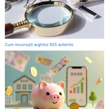
Cum recunoști argintul 925 autentic