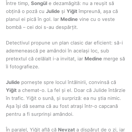
Între timp,
Songül
e dezamăgită: nu a reușit să
obțină o poză cu
Julide
și
Yiğit
împreună, așa că
planul ei pică în gol. Iar
Medine
vine cu o veste
bombă – cei doi s-au despărțit.
Detectivul propune un plan clasic dar eficient: să-i
ademenească pe amândoi în același loc, sub
pretextul că celălalt i-a invitat, iar
Medine
merge să
îi fotografieze.
Julide
pornește spre locul întâlnirii, convinsă că
Yiğit
a chemat-o. La fel și el. Doar că Julide întârzie
în trafic. Yiğit o sună, și surpriză: ea nu știa nimic.
Așa își dă seama că au fost atrași într-o capcană
pentru a fi surprinși amândoi.
În paralel, Yiğit află că
Nevzat
a dispărut de o zi, iar