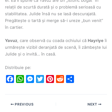
el. Ea îi spune că Yavuz are un „istoric bogat” în
relații de scurtă durată și o problemă serioasă cu
stabilitatea. Julide însă nu se lasă descurajată.
Pregătește o tartă și merge să-i ureze „bun venit”
în cartier.
Yavuz
, care observă cu coada ochiului că
Hayriye
îi
urmărește vizibil deranjată de scenă, îi zâmbește lui
Julide și o invită… în casă.
Distribuie pe:
F
W
M
T
Pi
R
S
a
h
e
w
nt
e
h
c
at
s
itt
er
d
ar
e
s
s
er
e
di
e
PREVIOUS
NEXT
b
A
e
st
t