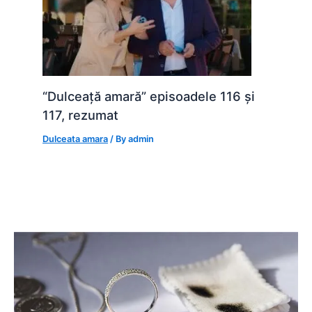
“Dulceață amară” episoadele 116 și
117, rezumat
Dulceata amara
/ By
admin