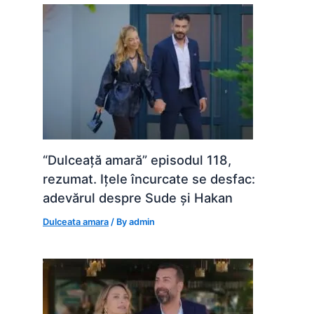
“Dulceață amară” episodul 118,
rezumat. Ițele încurcate se desfac:
adevărul despre Sude și Hakan
Dulceata amara
/ By
admin