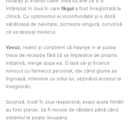
hotărâți și intenții clare: vrea să afle ce s-a
întâmplat în ziua în care
Ilkgul
a fost înregistrată la
clinică. Cu optimismul ei inconfundabil și o doză
sănătoasă de naivitate, pornește singură, convinsă
că va desluși misterul.
Yavuz
, realist și conștient că Hayriye n-ar putea
trece de recepție fără să se împiedice de propria
inițiativă, merge dupa ea. O lasă să-și încerce
norocul cu farmecul personal, dar când gluma se
îngroașă, intervine cu stilul lui, obținând accesul la
înregistrări.
Surpriză, însă! În ziua respectivă, exact acele filmări
au fost șterse. Va fi nevoie de răbdare până când
sistemul le poate recupera.