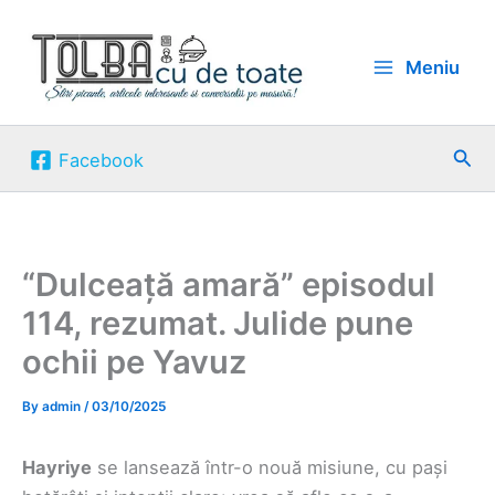
Skip
to
Meniu
content
Sea
Facebook
“Dulceață amară” episodul
114, rezumat. Julide pune
ochii pe Yavuz
By
admin
/
03/10/2025
Hayriye
se lansează într-o nouă misiune, cu pași