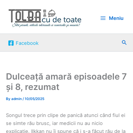
Skip
to
Meniu
content
Sea
Facebook
Dulceață amară episoadele 7
și 8, rezumat
By
admin
/
10/05/2025
Songul trece prin clipe de panică atunci când fiul ei
se simte rău brusc, iar medicii nu au nicio
explicație. Ilkkan nu îi spune că i s-a făcut rău de la