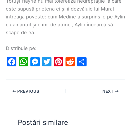
Totuși Hayrie nu mai tolerează nedreptățile la care
este supusă prietena ei și îi dezvăluie lui Murat
întreaga poveste: cum Medine a surprins-o pe Aylin
cu amantul și cum, de atunci, Aylin încearcă să
scape de ea.
Distribuie pe:
F
W
M
T
Pi
R
S
a
h
e
w
nt
e
h
c
at
s
itt
er
d
ar
e
s
s
er
e
di
e
PREVIOUS
NEXT
b
A
e
st
t
o
p
n
o
p
g
Postări similare
k
er