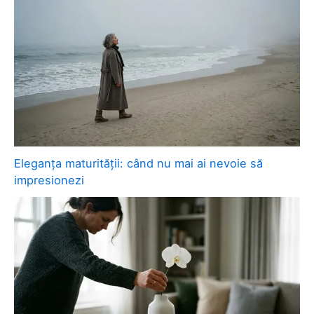
Eleganța maturității: când nu mai ai nevoie să
impresionezi