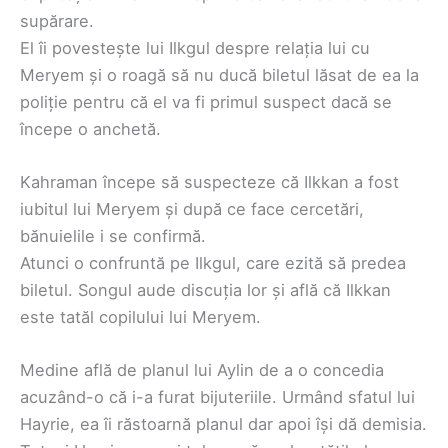
supărare.
El îi povestește lui Ilkgul despre relația lui cu
Meryem și o roagă să nu ducă biletul lăsat de ea la
poliție pentru că el va fi primul suspect dacă se
începe o anchetă.
Kahraman începe să suspecteze că Ilkkan a fost
iubitul lui Meryem și după ce face cercetări,
bănuielile i se confirmă.
Atunci o confruntă pe Ilkgul, care ezită să predea
biletul. Songul aude discuția lor și află că Ilkkan
este tatăl copilului lui Meryem.
Medine află de planul lui Aylin de a o concedia
acuzând-o că i-a furat bijuteriile. Urmând sfatul lui
Hayrie, ea îi răstoarnă planul dar apoi își dă demisia.