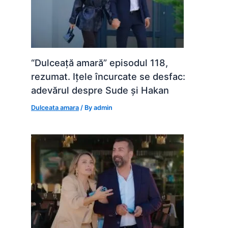
“Dulceață amară” episodul 118,
rezumat. Ițele încurcate se desfac:
adevărul despre Sude și Hakan
Dulceata amara
/ By
admin