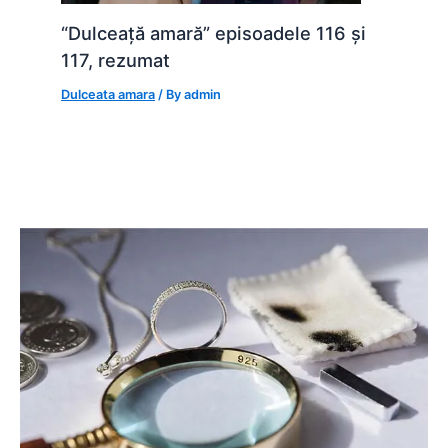
“Dulceață amară” episoadele 116 și
117, rezumat
Dulceata amara
/ By
admin