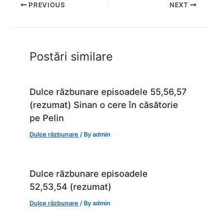
e
s
s
er
e
di
e
PREVIOUS
NEXT
b
A
e
st
t
o
p
n
o
p
g
Postări similare
k
er
Dulce răzbunare episoadele 55,56,57
(rezumat) Sinan o cere în căsătorie
pe Pelin
Dulce răzbunare
/ By
admin
Dulce răzbunare episoadele
52,53,54 (rezumat)
Dulce răzbunare
/ By
admin