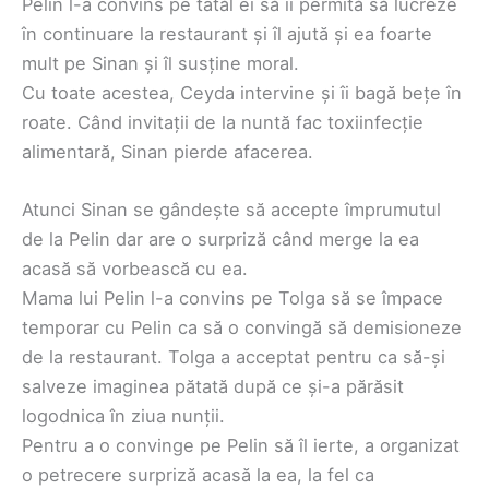
Pelin l-a convins pe tatăl ei să îi permită să lucreze
în continuare la restaurant și îl ajută și ea foarte
mult pe Sinan și îl susține moral.
Cu toate acestea, ​​Ceyda intervine și îi bagă bețe în
roate. Când invitații de la nuntă fac toxiinfecție
alimentară, Sinan pierde afacerea.
Atunci Sinan se gândește să accepte împrumutul
de la Pelin dar are o surpriză când merge la ea
acasă să vorbească cu ea.
Mama lui Pelin l-a convins pe Tolga să se împace
temporar cu Pelin ca să o convingă să demisioneze
de la restaurant. Tolga a acceptat pentru ca să-și
salveze imaginea pătată după ce și-a părăsit
logodnica în ziua nunții.
Pentru a o convinge pe Pelin să îl ierte, a organizat
o petrecere surpriză acasă la ea, la fel ca