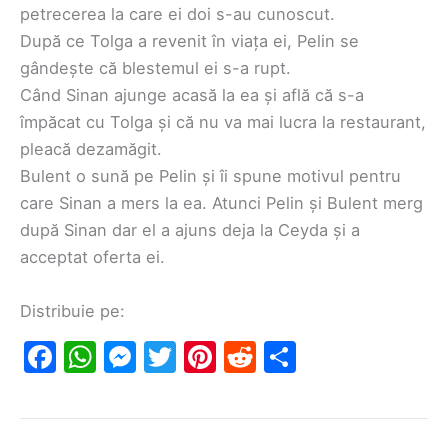
petrecerea la care ei doi s-au cunoscut.
După ce Tolga a revenit în viața ei, Pelin se
gândește că blestemul ei s-a rupt.
Când Sinan ajunge acasă la ea și află că s-a
împăcat cu Tolga și că nu va mai lucra la restaurant,
pleacă dezamăgit.
Bulent o sună pe Pelin și îi spune motivul pentru
care Sinan a mers la ea. Atunci Pelin și Bulent merg
după Sinan dar el a ajuns deja la Ceyda și a
acceptat oferta ei.
Distribuie pe:
F
W
M
T
Pi
R
S
a
h
e
w
nt
e
h
c
at
s
itt
er
d
ar