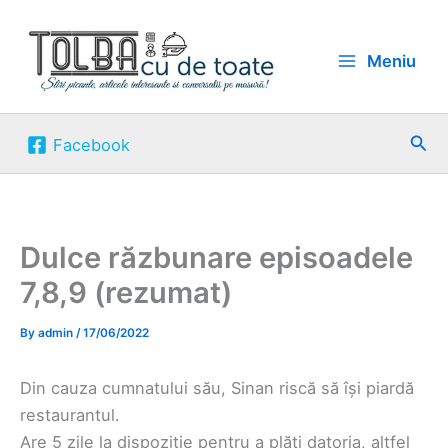
Skip
to
Meniu
content
Sea
Facebook
Dulce răzbunare episoadele
7,8,9 (rezumat)
By
admin
/
17/06/2022
Din cauza cumnatului său, Sinan riscă să își piardă
restaurantul.
Are 5 zile la dispoziție pentru a plăti datoria, altfel