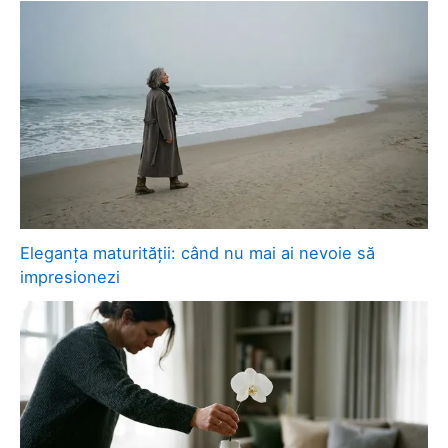
Eleganța maturității: când nu mai ai nevoie să
impresionezi