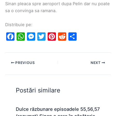
Sinan pleaca spre aeroport dupa Pelin dar nu poate
sa o convinga sa ramana.
Distribuie pe:
F
W
M
T
Pi
R
S
a
h
e
w
nt
e
h
c
at
s
itt
er
d
ar
e
s
s
er
e
di
e
PREVIOUS
NEXT
b
A
e
st
t
o
p
n
o
p
g
Postări similare
k
er
Dulce răzbunare episoadele 55,56,57
(rezumat) Sinan o cere în căsătorie