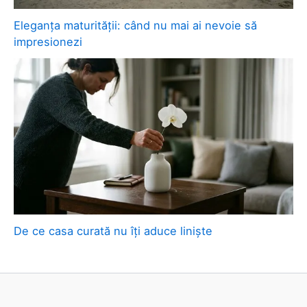
Eleganța maturității: când nu mai ai nevoie să
impresionezi
De ce casa curată nu îți aduce liniște