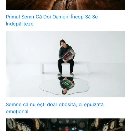
Primul Semn Că Doi Oameni Încep Să Se
Îndepărteze
Semne că nu ești doar obosită, ci epuizată
emoțional