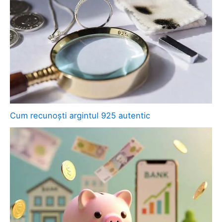
Cum recunoști argintul 925 autentic