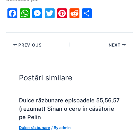
F
W
M
T
Pi
R
S
a
h
e
w
nt
e
h
c
at
s
itt
er
d
ar
e
s
s
er
e
di
e
PREVIOUS
NEXT
b
A
e
st
t
o
p
n
o
p
g
Postări similare
k
er
Dulce răzbunare episoadele 55,56,57
(rezumat) Sinan o cere în căsătorie
pe Pelin
Dulce răzbunare
/ By
admin