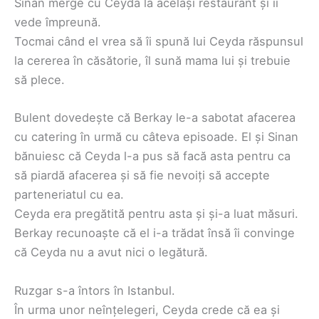
Sinan merge cu Ceyda la același restaurant și îi
vede împreună.
Tocmai când el vrea să îi spună lui Ceyda răspunsul
la cererea în căsătorie, îl sună mama lui și trebuie
să plece.
Bulent dovedește că Berkay le-a sabotat afacerea
cu catering în urmă cu câteva episoade. El și Sinan
bănuiesc că Ceyda l-a pus să facă asta pentru ca
să piardă afacerea și să fie nevoiți să accepte
parteneriatul cu ea.
Ceyda era pregătită pentru asta și și-a luat măsuri.
Berkay recunoaște că el i-a trădat însă îi convinge
că Ceyda nu a avut nici o legătură.
Ruzgar s-a întors în Istanbul.
În urma unor neînțelegeri, Ceyda crede că ea și