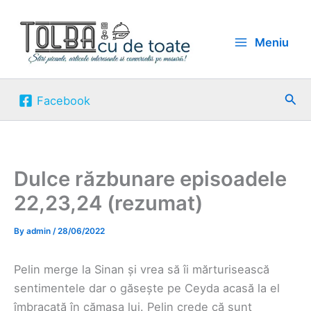
Skip
to
Meniu
content
Sea
Facebook
Dulce răzbunare episoadele
22,23,24 (rezumat)
By
admin
/
28/06/2022
Pelin merge la Sinan și vrea să îi mărturisească
sentimentele dar o găsește pe Ceyda acasă la el
îmbracată în cămașa lui. Pelin crede că sunt