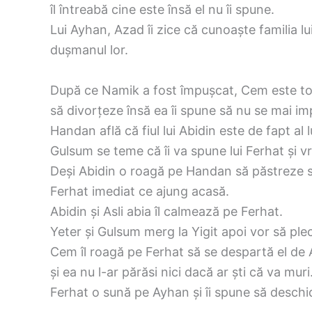
îl întreabă cine este însă el nu îi spune.
Lui Ayhan, Azad îi zice că cunoaște familia 
dușmanul lor.
După ce Namik a fost împușcat, Cem este tot m
să divorțeze însă ea îi spune să nu se mai impl
Handan află că fiul lui Abidin este de fapt al 
Gulsum se teme că îi va spune lui Ferhat și v
Deși Abidin o roagă pe Handan să păstreze secr
Ferhat imediat ce ajung acasă.
Abidin și Asli abia îl calmează pe Ferhat.
Yeter și Gulsum merg la Yigit apoi vor să plec
Cem îl roagă pe Ferhat să se despartă el de A
și ea nu l-ar părăsi nici dacă ar ști că va muri
Ferhat o sună pe Ayhan și îi spune să deschi