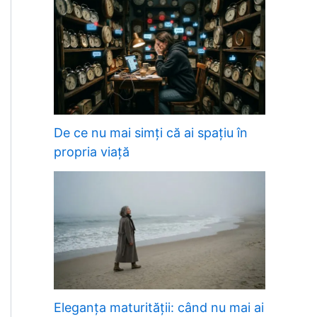
De ce nu mai simți că ai spațiu în
propria viață
Eleganța maturității: când nu mai ai