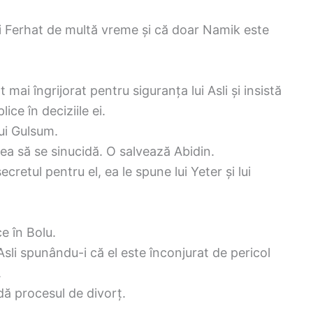
lui Ferhat de multă vreme și că doar Namik este
ai îngrijorat pentru siguranța lui Asli și insistă
ice în deciziile ei.
lui Gulsum.
rea să se sinucidă. O salvează Abidin.
etul pentru el, ea le spune lui Yeter și lui
e în Bolu.
sli spunându-i că el este înconjurat de pericol
.
dă procesul de divorț.