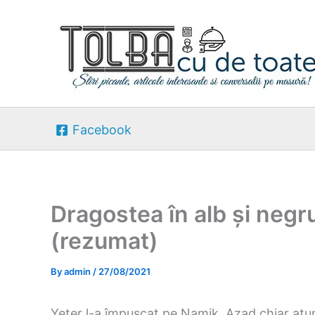
Skip
to
content
Facebook
Dragostea în alb și neg
(rezumat)
By
admin
/
27/08/2021
Yeter l-a împușcat pe Namik. Azad chiar atun