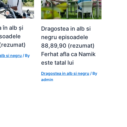
în alb și
Dragostea in alb si
isoadele
negru episoadele
(rezumat)
88,89,90 (rezumat)
Ferhat afla ca Namik
alb si negru
/ By
este tatal lui
Dragostea in alb si negru
/ By
admin