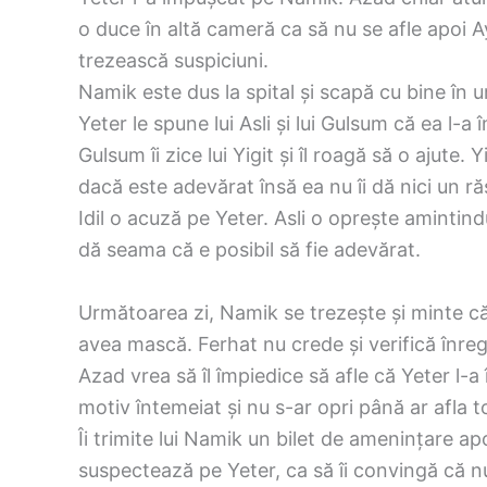
o duce în altă cameră ca să nu se afle apoi 
trezească suspiciuni.
Namik este dus la spital și scapă cu bine în u
Yeter le spune lui Asli și lui Gulsum că ea l-a
Gulsum îi zice lui Yigit și îl roagă să o ajute
dacă este adevărat însă ea nu îi dă nici un r
Idil o acuză pe Yeter. Asli o oprește amintind
dă seama că e posibil să fie adevărat.
Următoarea zi, Namik se trezește și minte că 
avea mască. Ferhat nu crede și verifică înre
Azad vrea să îl împiedice să afle că Yeter l-
motiv întemeiat și nu s-ar opri până ar afla t
Îi trimite lui Namik un bilet de amenințare apoi
suspectează pe Yeter, ca să îi convingă că n