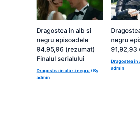
Dragostea in alb si
Dragostea 
negru episoadele
negru ep
94,95,96 (rezumat)
91,92,93 
Finalul serialului
Dragostea in 
admin
Dragostea in alb si negru
/ By
admin