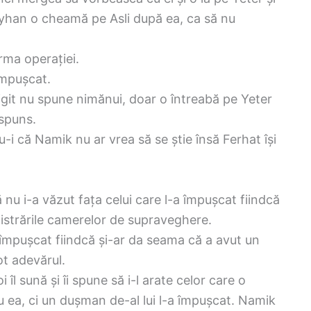
Ayhan o cheamă pe Asli după ea, ca să nu
rma operației.
 împușcat.
. Yigit nu spune nimănui, doar o întreabă pe Yeter
ăspuns.
u-i că Namik nu ar vrea să se știe însă Ferhat își
nu i-a văzut fața celui care l-a împușcat fiindcă
gistrările camerelor de supraveghere.
a împușcat fiindcă și-ar da seama că a avut un
ot adevărul.
 îl sună și îi spune să i-l arate celor care o
u ea, ci un dușman de-al lui l-a împușcat. Namik