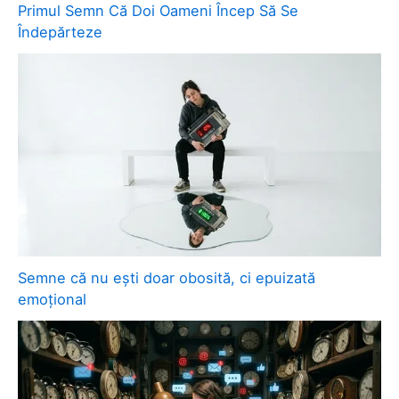
Primul Semn Că Doi Oameni Încep Să Se
Îndepărteze
Semne că nu ești doar obosită, ci epuizată
emoțional