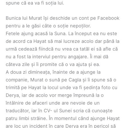
spune că ea va fi soția lui.
Bunica lui Murat își deschide un cont pe Facebook
pentru a le găsi câte o soție nepoților.
Fetele ajung acasă la Suna. La început ea nu este
de acord ca Hayat să mai lucreze acolo dar până la
urmă cedează fiindcă nu vrea ca tatăl ei să afle că
nu a fost la interviul pentru angajare. Îi mai dă
câteva zile și îi promite că o va ajuta și ea.
A doua zi dimineața, înainte de a ajunge la
companie, Murat o sună pe Cagla și îi spune să o
trimită pe Hayat la locul unde va fi ședința foto cu
Derya, iar de acolo vor merge împreună la o
întâlnire de afaceri unde are nevoie de un
traducător, iar în CV- ul Sunei scria că cunoaște
patru limbi străine. În momentul când ajunge Hayat
are loc un incident în care Derya era în pericol să