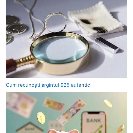
Cum recunoști argintul 925 autentic