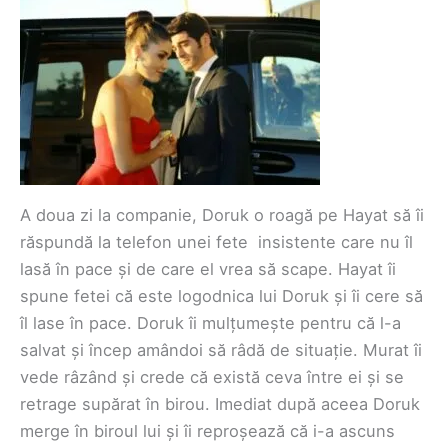
A doua zi la companie, Doruk o roagă pe Hayat să îi
răspundă la telefon unei fete insistente care nu îl
lasă în pace și de care el vrea să scape. Hayat îi
spune fetei că este logodnica lui Doruk și îi cere să
îl lase în pace. Doruk îi mulțumește pentru că l-a
salvat și încep amândoi să râdă de situație. Murat îi
vede râzând și crede că există ceva între ei și se
retrage supărat în birou. Imediat după aceea Doruk
merge în biroul lui și îi reproșează că i-a ascuns