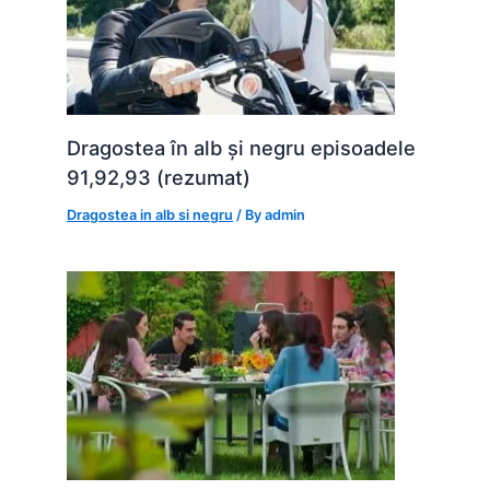
Dragostea în alb și negru episoadele
91,92,93 (rezumat)
Dragostea in alb si negru
/ By
admin