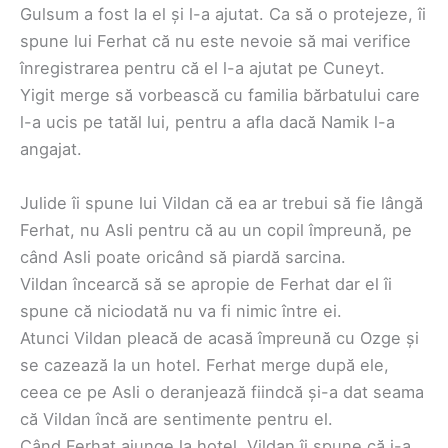
Gulsum a fost la el și l-a ajutat. Ca să o protejeze, îi
spune lui Ferhat că nu este nevoie să mai verifice
înregistrarea pentru că el l-a ajutat pe Cuneyt.
Yigit merge să vorbească cu familia bărbatului care
l-a ucis pe tatăl lui, pentru a afla dacă Namik l-a
angajat.
Julide îi spune lui Vildan că ea ar trebui să fie lângă
Ferhat, nu Asli pentru că au un copil împreună, pe
când Asli poate oricând să piardă sarcina.
Vildan încearcă să se apropie de Ferhat dar el îi
spune că niciodată nu va fi nimic între ei.
Atunci Vildan pleacă de acasă împreună cu Ozge și
se cazează la un hotel. Ferhat merge după ele,
ceea ce pe Asli o deranjează fiindcă și-a dat seama
că Vildan încă are sentimente pentru el.
Când Ferhat ajunge la hotel, Vildan îi spune că i-a