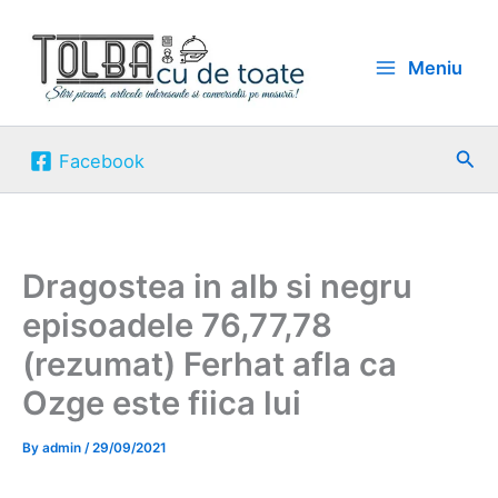
Skip
to
Meniu
content
Sea
Facebook
Dragostea in alb si negru
episoadele 76,77,78
(rezumat) Ferhat afla ca
Ozge este fiica lui
By
admin
/
29/09/2021