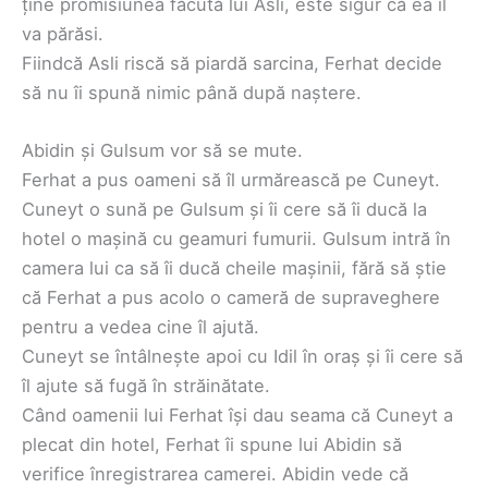
ține promisiunea făcută lui Asli, este sigur că ea îl
va părăsi.
Fiindcă Asli riscă să piardă sarcina, Ferhat decide
să nu îi spună nimic până după naștere.
Abidin și Gulsum vor să se mute.
Ferhat a pus oameni să îl urmărească pe Cuneyt.
Cuneyt o sună pe Gulsum și îi cere să îi ducă la
hotel o mașină cu geamuri fumurii. Gulsum intră în
camera lui ca să îi ducă cheile mașinii, fără să știe
că Ferhat a pus acolo o cameră de supraveghere
pentru a vedea cine îl ajută.
Cuneyt se întâlnește apoi cu Idil în oraș și îi cere să
îl ajute să fugă în străinătate.
Când oamenii lui Ferhat își dau seama că Cuneyt a
plecat din hotel, Ferhat îi spune lui Abidin să
verifice înregistrarea camerei. Abidin vede că