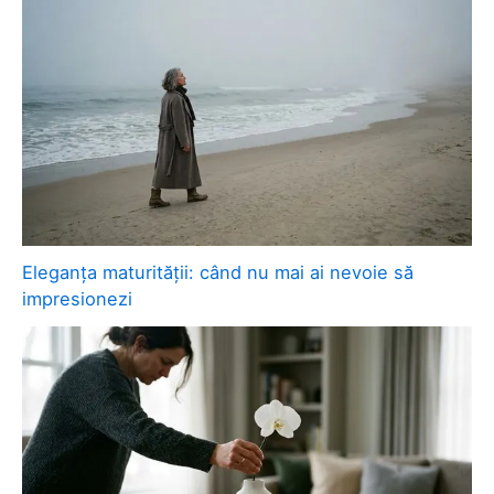
Eleganța maturității: când nu mai ai nevoie să
impresionezi