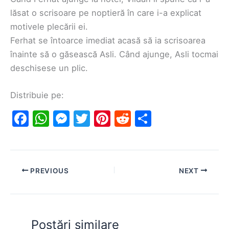
lăsat o scrisoare pe noptieră în care i-a explicat
motivele plecării ei.
Ferhat se întoarce imediat acasă să ia scrisoarea
înainte să o găsească Asli. Când ajunge, Asli tocmai
deschisese un plic.
Distribuie pe:
F
W
M
T
Pi
R
S
a
h
e
w
nt
e
h
c
at
s
itt
er
d
ar
e
s
s
er
e
di
e
PREVIOUS
NEXT
b
A
e
st
t
o
p
n
o
p
g
Postări similare