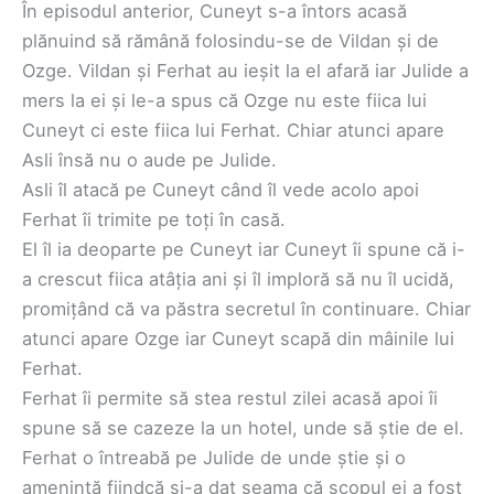
În episodul anterior, Cuneyt s-a întors acasă
plănuind să rămână folosindu-se de Vildan și de
Ozge. Vildan și Ferhat au ieșit la el afară iar Julide a
mers la ei și le-a spus că Ozge nu este fiica lui
Cuneyt ci este fiica lui Ferhat. Chiar atunci apare
Asli însă nu o aude pe Julide.
Asli îl atacă pe Cuneyt când îl vede acolo apoi
Ferhat îi trimite pe toți în casă.
El îl ia deoparte pe Cuneyt iar Cuneyt îi spune că i-
a crescut fiica atâția ani și îl imploră să nu îl ucidă,
promițând că va păstra secretul în continuare. Chiar
atunci apare Ozge iar Cuneyt scapă din mâinile lui
Ferhat.
Ferhat îi permite să stea restul zilei acasă apoi îi
spune să se cazeze la un hotel, unde să știe de el.
Ferhat o întreabă pe Julide de unde știe și o
amenință fiindcă și-a dat seama că scopul ei a fost