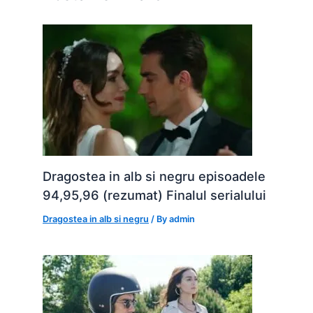
k
er
Dragostea in alb si negru episoadele
94,95,96 (rezumat) Finalul serialului
Dragostea in alb si negru
/ By
admin