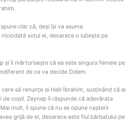
brahim.
i spune clar că, deși își va asuma
i niciodată soțul ei, deoarece o iubește pe
p și îi mărturisește că ea este singura femeie pe
, indiferent de ce va decide Didem.
 cere să renunțe la Halil İbrahim, susținând că el
 și de copil. Zeynep îi răspunde că adevărata
. Mai mult, îi spune că nu se opune nașterii
 avea grijă de el, deoarece este fiul bărbatului pe