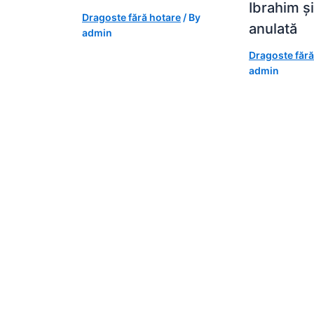
Ibrahim ș
Dragoste fără hotare
/ By
anulată
admin
Dragoste fără
admin