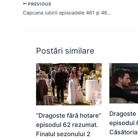
PREVIOUS
b
A
e
st
t
Capcana iubirii episoadele 461 și 462, rezumat
o
p
n
o
p
g
k
er
Postări similare
Dragoste 
“Dragoste fără hotare”
episodul 
episodul 62 rezumat.
Căsătoria 
Finalul sezonului 2