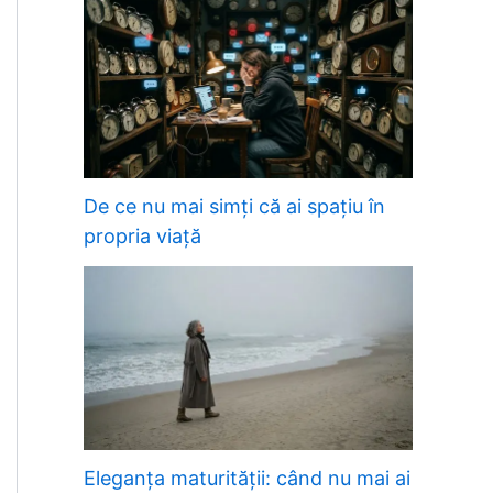
De ce nu mai simți că ai spațiu în
propria viață
Eleganța maturității: când nu mai ai