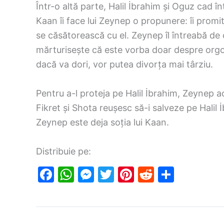
Într-o altă parte, Halil İbrahim și Oguz cad î
Kaan îi face lui Zeynep o propunere: îi promit
se căsătorească cu el. Zeynep îl întreabă de ce
mărturisește că este vorba doar despre orgoliu
dacă va dori, vor putea divorța mai târziu.
Pentru a-l proteja pe Halil İbrahim, Zeynep a
Fikret și Shota reușesc să-i salveze pe Halil 
Zeynep este deja soția lui Kaan.
Distribuie pe:
F
W
M
T
Pi
R
S
a
h
e
w
nt
e
h
c
at
s
itt
er
d
ar
e
s
s
er
e
di
e