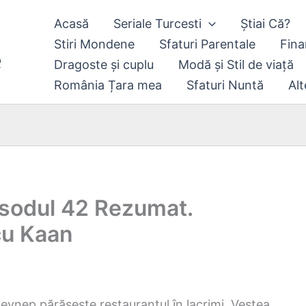
Acasă
Seriale Turcesti
Știai Că?
Stiri Mondene
Sfaturi Parentale
Fina
Dragoste și cuplu
Modă și Stil de viață
România Țara mea
Sfaturi Nuntă
Alt
isodul 42 Rezumat.
cu Kaan
eynep părăsește restaurantul în lacrimi. Vestea