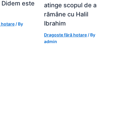
i Didem este
atinge scopul de a
rămâne cu Halil
Ibrahim
 hotare
/ By
Dragoste fără hotare
/ By
admin