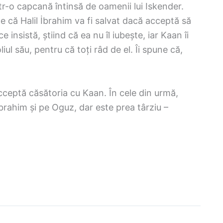
ntr-o capcană întinsă de oamenii lui Iskender.
e că Halil İbrahim va fi salvat dacă acceptă să
 insistă, știind că ea nu îl iubește, iar Kaan îi
l său, pentru că toți râd de el. Îi spune că,
cceptă căsătoria cu Kaan. În cele din urmă,
İbrahim și pe Oguz, dar este prea târziu –