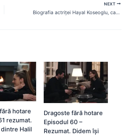
NEXT
Biografia actriței Hayal Koseoglu, care interpretează personajul Damla în serialul Dragoste fără hotare
fără hotare
Dragoste fără hotare
61 rezumat.
Episodul 60 –
dintre Halil
Rezumat. Didem își