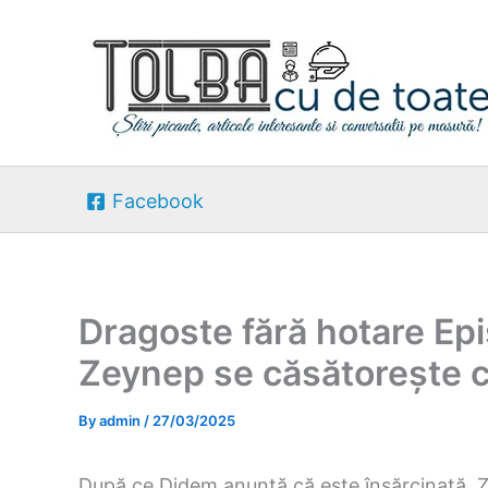
Skip
to
content
Facebook
Dragoste fără hotare Ep
Zeynep se căsătorește 
By
admin
/
27/03/2025
După ce Didem anunță că este însărcinată, Z