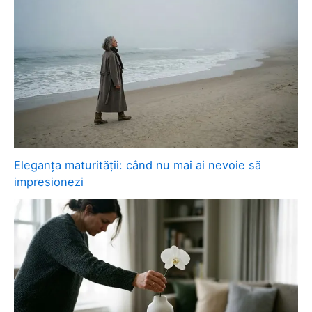
Eleganța maturității: când nu mai ai nevoie să
impresionezi