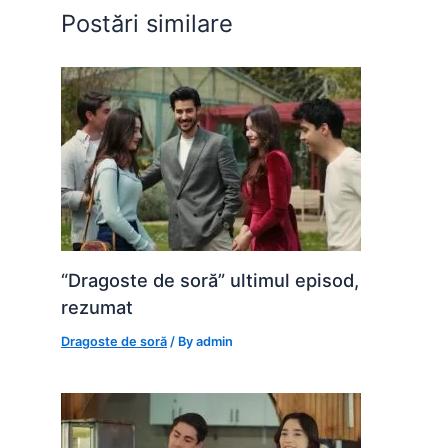
o
p
g
Postări similare
k
er
“Dragoste de soră” ultimul episod,
rezumat
Dragoste de soră
/ By
admin