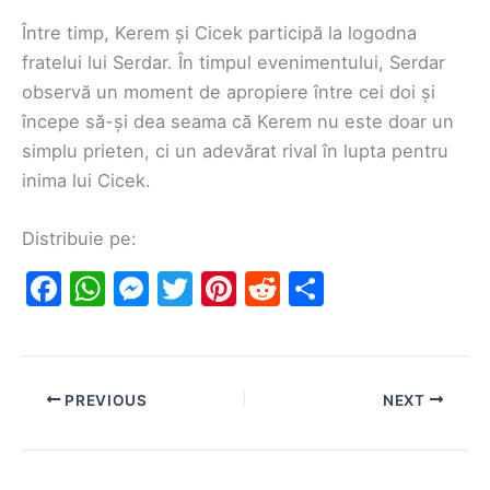
Între timp, Kerem și Cicek participă la logodna
fratelui lui Serdar. În timpul evenimentului, Serdar
observă un moment de apropiere între cei doi și
începe să-și dea seama că Kerem nu este doar un
simplu prieten, ci un adevărat rival în lupta pentru
inima lui Cicek.
Distribuie pe:
F
W
M
T
Pi
R
S
a
h
e
w
nt
e
h
c
at
s
itt
er
d
ar
e
s
s
er
e
di
e
PREVIOUS
NEXT
b
A
e
st
t
o
p
n