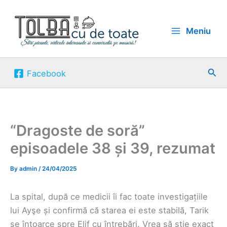
Skip
to
Meniu
content
Sea
Facebook
“Dragoste de soră”
episoadele 38 și 39, rezumat
By
admin
/
24/04/2025
La spital, după ce medicii îi fac toate investigațiile
lui Ayşe și confirmă că starea ei este stabilă, Tarik
se întoarce spre Elif cu întrebări. Vrea să știe exact