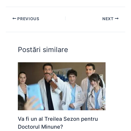
c
at
s
itt
er
d
ar
e
s
s
er
e
di
e
PREVIOUS
NEXT
b
A
e
st
t
o
p
n
o
p
g
Postări similare
k
er
Va fi un al Treilea Sezon pentru
Doctorul Minune?