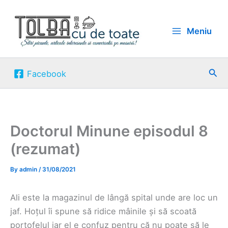
Skip
to
Meniu
content
Sea
Facebook
Doctorul Minune episodul 8
(rezumat)
By
admin
/
31/08/2021
Ali este la magazinul de lângă spital unde are loc un
jaf. Hoțul îi spune să ridice mâinile și să scoată
portofelul iar el e confuz pentru că nu poate să le