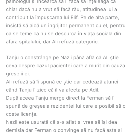
psihologul și încearcă să îl facă să înțeleagă că
chiar dacă nu a vrut să facă rău, atitudinea lui a
contribuit la împușcarea lui Elif. Pe de altă parte,
insistă să aibă un îngrijitor permanent cu el, pentru
că se teme că nu se descurcă în viața socială din
afara spitalului, dar Ali refuză categoric.
Tanju o constrânge pe Nazli până află că Ali știe
ceva despre cazul pacientei care a murit din cauza
greșelii ei.
Ali refuză să îi spună ce știe dar cedează atunci
când Tanju îi zice că îl va afecta pe Adil.
După aceea Tanju merge direct la Ferman să îi
spună de greșeala rezidentei lui care e posibil să o
coste licența.
Nazli este ușurată că s-a aflat și vrea să își dea
demisia dar Ferman o convinge să nu facă asta și