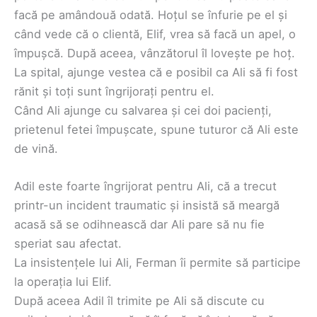
facă pe amândouă odată. Hoțul se înfurie pe el și
când vede că o clientă, Elif, vrea să facă un apel, o
împușcă. După aceea, vânzătorul îl lovește pe hoț.
La spital, ajunge vestea că e posibil ca Ali să fi fost
rănit și toți sunt îngrijorați pentru el.
Când Ali ajunge cu salvarea și cei doi pacienți,
prietenul fetei împușcate, spune tuturor că Ali este
de vină.
Adil este foarte îngrijorat pentru Ali, că a trecut
printr-un incident traumatic și insistă să meargă
acasă să se odihnească dar Ali pare să nu fie
speriat sau afectat.
La insistențele lui Ali, Ferman îi permite să participe
la operația lui Elif.
După aceea Adil îl trimite pe Ali să discute cu