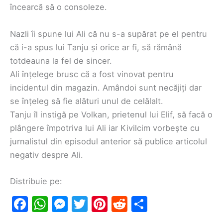
încearcă să o consoleze.
Nazli îi spune lui Ali că nu s-a supărat pe el pentru
că i-a spus lui Tanju și orice ar fi, să rămână
totdeauna la fel de sincer.
Ali înțelege brusc că a fost vinovat pentru
incidentul din magazin. Amândoi sunt necăjiți dar
se înțeleg să fie alături unul de celălalt.
Tanju îl instigă pe Volkan, prietenul lui Elif, să facă o
plângere împotriva lui Ali iar Kivilcim vorbește cu
jurnalistul din episodul anterior să publice articolul
negativ despre Ali.
Distribuie pe:
F
W
M
T
Pi
R
S
a
h
e
w
nt
e
h