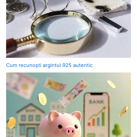
Cum recunoști argintul 925 autentic