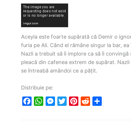
Aceyla este foarte supărată că Demir o ignoră
furia pe Ali. Când el rămâne singur la bar, ea
Nazli a trebuit să îi implore ca să îi convingă 
pleacă din cafenea extrem de supărat. Nazli 
se întreabă amândoi ce a pățit.
Distribuie pe:
F
W
M
T
Pi
R
S
a
h
e
w
nt
e
h
c
at
s
itt
er
d
ar
e
s
s
er
e
di
e