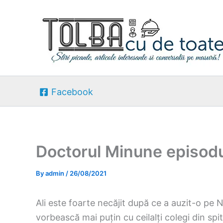
Skip
to
content
Facebook
Doctorul Minune episodu
By
admin
/
26/08/2021
Ali este foarte necăjit după ce a auzit-o pe Na
vorbească mai puțin cu ceilalți colegi din spi