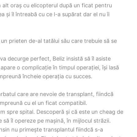
în alt oraș cu elicopterul după un ficat pentru
 și îl întreabă cu ce l-a supărat dar el nu îi
 un prieten de-al tatălui său care trebuie să se
 va decurge perfect, Beliz insistă să îl asiste
pare o complicație în timpul operației, își lasă
împreună încheie operația cu succes.
ărbatul care are nevoie de transplant, fiindcă
 împreună cu el un ficat compatibil.
rum spre spital. Descoperă și că este un cheag de
 să îl opereze pe mașină, în mijlocul străzii.
uhsin nu primește transplantul fiindcă s-a