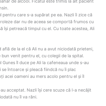
har de alcool. Ficatul este trimis la alt pacient
hsin.
l pentru care s-a supărat pe ea. Nazli îi zice că
ontroleze dar nu de aceea se comportă frumos cu
să își petreacă timpul cu el. Cu toate acestea, Ali
d află de la el că Ali nu a avut niciodată prieteni,
bun venit pentru el, cu colegii de la spital.
ul Gunes îl duce pe Ali la cafeneaua unde s-au
i se întoarce și pleacă fiindcă nu îi plac
oți acei oameni au mers acolo pentru el și îl
l-au acceptat. Nazli își cere scuze că l-a necăjit
iodată nu îl va răni.