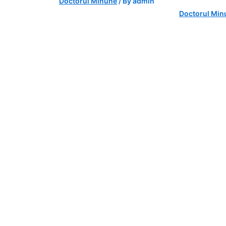
Doctorul Minune
/ By
admin
Doctorul Min