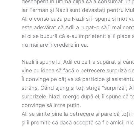
descoperit în ultima clipă că a consumat un pa
iar Ferman și Nazli sunt devastați pentru Mu
Ali o consolează pe Nazli și îi spune și motivu
este adevărat că Adil a rugat-o să îl mai c
el ci se bucură că s-au împrietenit și îi place 
nu mai are încredere în ea.
Nazli îi spune lui Adil cu ce l-a supărat și cân
vine cu ideea să facă o petrecere surpriză de 
Îi convinge pe câțiva să participe și asistent
strâns. Când ajung și toți strigă “surpriză”, Al
surprizele. Nazli merge după el, îi spune că t
convinge să intre puțin.
Ali se simte bine la petrecere și pare că toți 
și îi promite că dacă acceptă să fie amici, nic