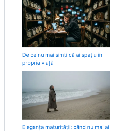
De ce nu mai simți că ai spațiu în
propria viață
Eleganța maturității: când nu mai ai