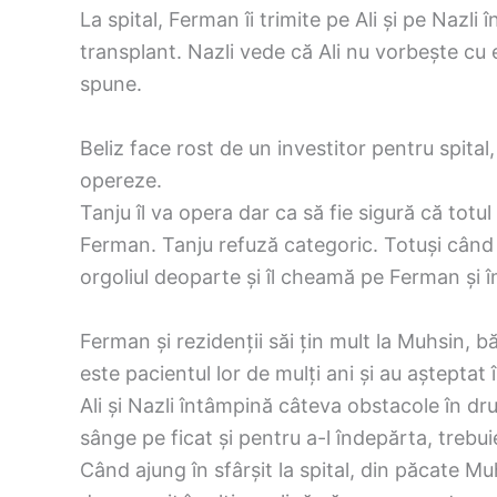
La spital, Ferman îi trimite pe Ali și pe Nazli 
transplant. Nazli vede că Ali nu vorbește cu ea
spune.
Beliz face rost de un investitor pentru spital,
opereze.
Tanju îl va opera dar ca să fie sigură că totul
Ferman. Tanju refuză categoric. Totuși când a
orgoliul deoparte și îl cheamă pe Ferman și 
Ferman și rezidenții săi țin mult la Muhsin, b
este pacientul lor de mulți ani și au așteptat
Ali și Nazli întâmpină câteva obstacole în d
sânge pe ficat și pentru a-l îndepărta, trebuie
Când ajung în sfârșit la spital, din păcate M