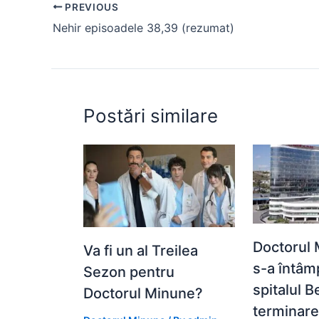
PREVIOUS
b
A
e
st
t
Nehir episoadele 38,39 (rezumat)
o
p
n
o
p
g
k
er
Postări similare
Doctorul 
Va fi un al Treilea
s-a întâm
Sezon pentru
spitalul 
Doctorul Minune?
terminare