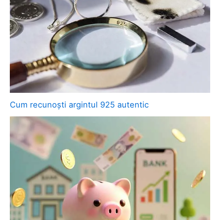
Cum recunoști argintul 925 autentic