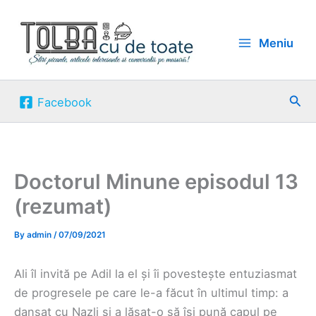
Skip
to
Meniu
content
Sea
Facebook
Doctorul Minune episodul 13
(rezumat)
By
admin
/
07/09/2021
Ali îl invită pe Adil la el și îi povestește entuziasmat
de progresele pe care le-a făcut în ultimul timp: a
dansat cu Nazli și a lăsat-o să își pună capul pe