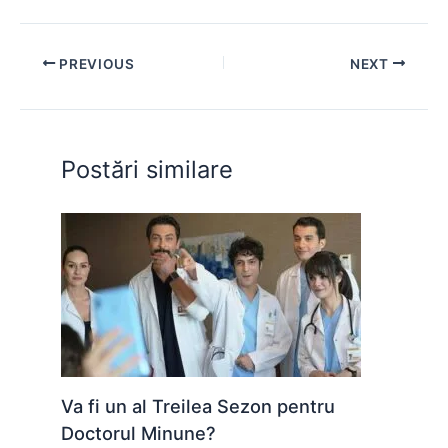
c
at
s
itt
er
d
ar
e
s
s
er
e
di
e
PREVIOUS
NEXT
b
A
e
st
t
o
p
n
o
p
g
Postări similare
k
er
Va fi un al Treilea Sezon pentru
Doctorul Minune?