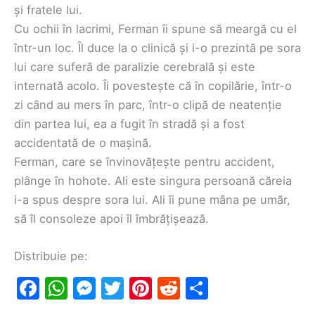
și fratele lui.
Cu ochii în lacrimi, Ferman îi spune să meargă cu el
într-un loc. Îl duce la o clinică și i-o prezintă pe sora
lui care suferă de paralizie cerebrală și este
internată acolo. Îi povestește că în copilărie, într-o
zi când au mers în parc, într-o clipă de neatenție
din partea lui, ea a fugit în stradă și a fost
accidentată de o mașină.
Ferman, care se învinovățește pentru accident,
plânge în hohote. Ali este singura persoană căreia
i-a spus despre sora lui. Ali îi pune mâna pe umăr,
să îl consoleze apoi îl îmbrățișează.
Distribuie pe:
F
W
M
T
Pi
R
S
a
h
e
w
nt
e
h