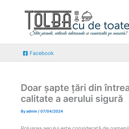
Skip
to
content
Facebook
Doar șapte țări din într
calitate a aerului sigură
By
admin
/
07/04/2024
Poluarea aerului este considerată de oamenii