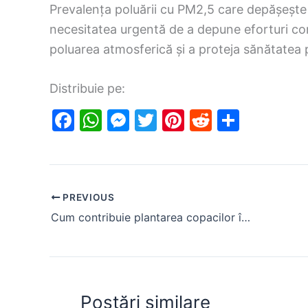
Prevalența poluării cu PM2,5 care depășește p
necesitatea urgentă de a depune eforturi co
poluarea atmosferică și a proteja sănătatea 
Distribuie pe:
F
W
M
T
Pi
R
S
a
h
e
w
nt
e
h
c
at
s
itt
er
d
ar
e
s
s
er
e
di
e
PREVIOUS
b
A
e
st
t
Cum contribuie plantarea copacilor în locuri nepotrivite la încălzirea globală
o
p
n
o
p
g
k
er
Postări similare