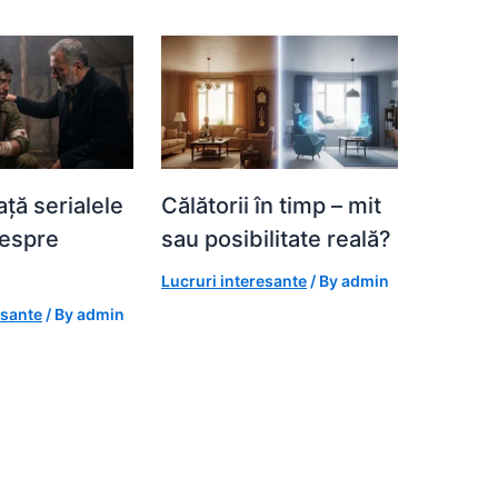
ță serialele
Călătorii în timp – mit
despre
sau posibilitate reală?
Lucruri interesante
/ By
admin
esante
/ By
admin