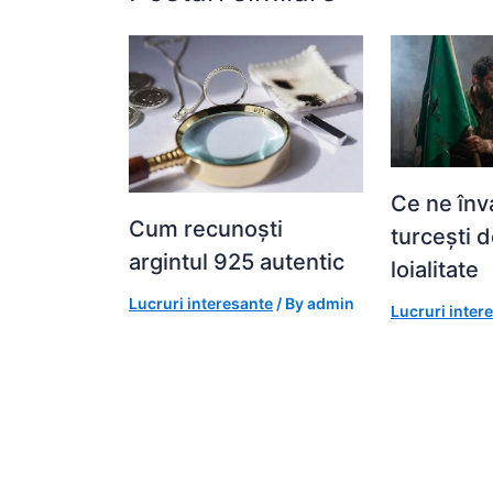
Ce ne înva
Cum recunoști
turcești 
argintul 925 autentic
loialitate
Lucruri interesante
/ By
admin
Lucruri inter