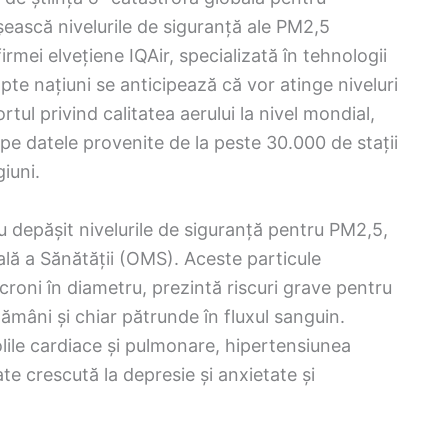
ească nivelurile de siguranță ale PM2,5
irmei elvețiene IQAir, specializată în tehnologii
apte națiuni se anticipează că vor atinge niveluri
rtul privind calitatea aerului la nivel mondial,
e datele provenite de la peste 30.000 de stații
giuni.
u depășit nivelurile de siguranță pentru PM2,5,
ală a Sănătății (OMS). Aceste particule
roni în diametru, prezintă riscuri grave pentru
lămâni și chiar pătrunde în fluxul sanguin.
lile cardiace și pulmonare, hipertensiunea
tate crescută la depresie și anxietate și