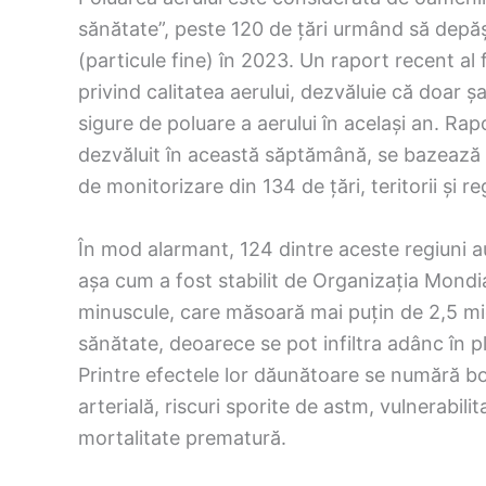
sănătate”, peste 120 de țări urmând să depăș
(particule fine) în 2023. Un raport recent al f
privind calitatea aerului, dezvăluie că doar ș
sigure de poluare a aerului în același an. Rapo
dezvăluit în această săptămână, se bazează p
de monitorizare din 134 de țări, teritorii și re
În mod alarmant, 124 dintre aceste regiuni a
așa cum a fost stabilit de Organizația Mondi
minuscule, care măsoară mai puțin de 2,5 mic
sănătate, deoarece se pot infiltra adânc în p
Printre efectele lor dăunătoare se numără bo
arterială, riscuri sporite de astm, vulnerabili
mortalitate prematură.