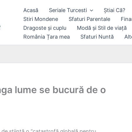
Acasă
Seriale Turcesti
Știai Că?
Stiri Mondene
Sfaturi Parentale
Fina
Dragoste și cuplu
Modă și Stil de viață
România Țara mea
Sfaturi Nuntă
Alt
eaga lume se bucură de o
 de știință o “catastrofă globală pentru