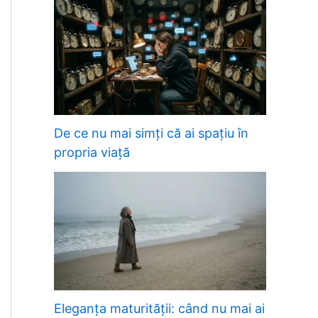
De ce nu mai simți că ai spațiu în
propria viață
Eleganța maturității: când nu mai ai