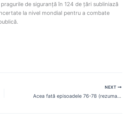
ragurile de siguranță în 124 de țări subliniază
ncertate la nivel mondial pentru a combate
publică.
NEXT
Acea fată episoadele 76-78 (rezumat) Ultimul episod