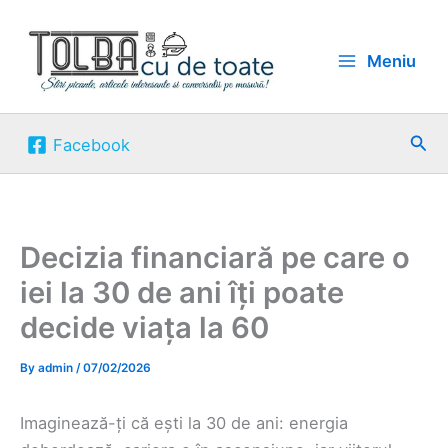
Skip
to
Meniu
content
Sea
Facebook
Decizia financiară pe care o
iei la 30 de ani îți poate
decide viața la 60
By
admin
/
07/02/2026
Imaginează-ți că ești la 30 de ani: energia