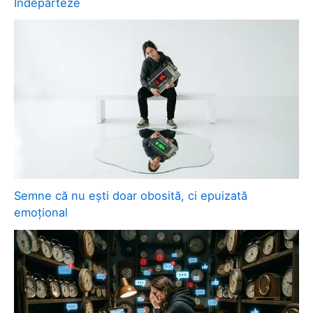
Îndepărteze
Semne că nu ești doar obosită, ci epuizată
emoțional