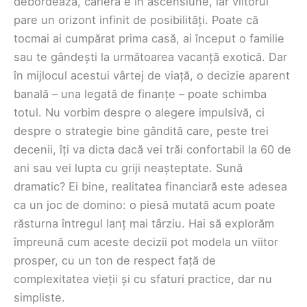
debordează, cariera e în ascensiune, iar viitorul
pare un orizont infinit de posibilități. Poate că
tocmai ai cumpărat prima casă, ai început o familie
sau te gândești la următoarea vacanță exotică. Dar
în mijlocul acestui vârtej de viață, o decizie aparent
banală – una legată de finanțe – poate schimba
totul. Nu vorbim despre o alegere impulsivă, ci
despre o strategie bine gândită care, peste trei
decenii, îți va dicta dacă vei trăi confortabil la 60 de
ani sau vei lupta cu griji neașteptate. Sună
dramatic? Ei bine, realitatea financiară este adesea
ca un joc de domino: o piesă mutată acum poate
răsturna întregul lanț mai târziu. Hai să explorăm
împreună cum aceste decizii pot modela un viitor
prosper, cu un ton de respect față de
complexitatea vieții și cu sfaturi practice, dar nu
simpliste.