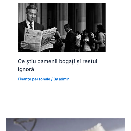
Ce știu oamenii bogați și restul
ignoră
Finanțe personale
/ By
admin