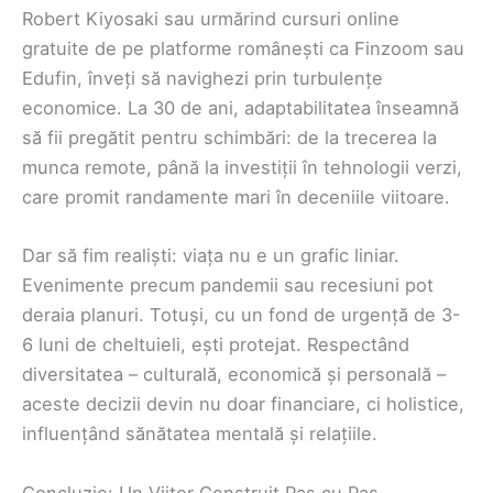
Robert Kiyosaki sau urmărind cursuri online
gratuite de pe platforme românești ca Finzoom sau
Edufin, înveți să navighezi prin turbulențe
economice. La 30 de ani, adaptabilitatea înseamnă
să fii pregătit pentru schimbări: de la trecerea la
munca remote, până la investiții în tehnologii verzi,
care promit randamente mari în deceniile viitoare.
Dar să fim realiști: viața nu e un grafic liniar.
Evenimente precum pandemii sau recesiuni pot
deraia planuri. Totuși, cu un fond de urgență de 3-
6 luni de cheltuieli, ești protejat. Respectând
diversitatea – culturală, economică și personală –
aceste decizii devin nu doar financiare, ci holistice,
influențând sănătatea mentală și relațiile.
Concluzie: Un Viitor Construit Pas cu Pas