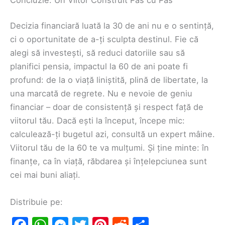
Decizia financiară luată la 30 de ani nu e o sentință,
ci o oportunitate de a-ți sculpta destinul. Fie că
alegi să investești, să reduci datoriile sau să
planifici pensia, impactul la 60 de ani poate fi
profund: de la o viață liniștită, plină de libertate, la
una marcată de regrete. Nu e nevoie de geniu
financiar – doar de consistență și respect față de
viitorul tău. Dacă ești la început, începe mic:
calculează-ți bugetul azi, consultă un expert mâine.
Viitorul tău de la 60 te va mulțumi. Și ține minte: în
finanțe, ca în viață, răbdarea și înțelepciunea sunt
cei mai buni aliați.
Distribuie pe:
F
W
M
T
Pi
R
S