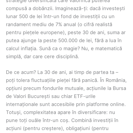
strategie diversificată care valorifică puterea
compusă a dobânzii. Imaginează-ți: dacă investești
lunar 500 de lei într-un fond de investiții cu un
randament mediu de 7% anual (o cifră realistă
pentru piețele europene), peste 30 de ani, suma ar
putea ajunge la peste 500.000 de lei, fără a lua în
calcul inflația. Sună ca o magie? Nu, e matematică
simplă, dar care cere disciplină.
De ce acum? La 30 de ani, ai timp de partea ta –
poți tolera fluctuațiile pieței fără panică. În România,
opțiuni precum fondurile mutuale, acțiunile la Bursa
de Valori București sau chiar ETF-urile
internaționale sunt accesibile prin platforme online.
Totuși, complexitatea apare în diversificare: nu
pune toți ouăle într-un coș. Combină investiții în
acțiuni (pentru creștere), obligațiuni (pentru