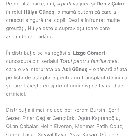
Pe de altă parte, în
Çarpıntı
va juca și
Deniz Çakır
,
în rolul
Hülya Güneş
, o mamă puternică care a
crescut singură trei copii. Deși a înfruntat multe
greutăți, Hülya este o supraviețuitoare care
ascunde răni adânci.
În distribuție se va regăsi și
Lizge Cömert
,
cunoscută din serialul
Totul pentru familia mea
,
care o va interpreta pe
Aslı Güneş
– o tânără aflată
pe lista de așteptare pentru un transplant de inimă
și care trăiește cu ajutorul unui dispozitiv cardiac
artificial.
Distribuția îi mai include pe: Kerem Bursin, Şerif
Sezer, Pınar Çağlar Gençtürk, Ogün Kaptanoğlu,
Okan Çabalar, Helin Elveren, Mehmet Fatih Obuz,
Ceren Taşçı, Şevval Kaya, Asya Kasap, Gürberk