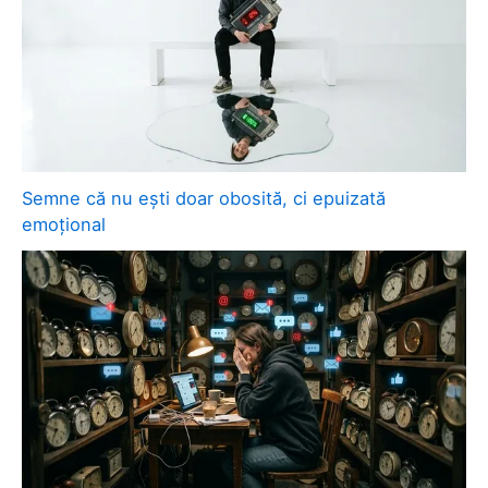
Semne că nu ești doar obosită, ci epuizată
emoțional