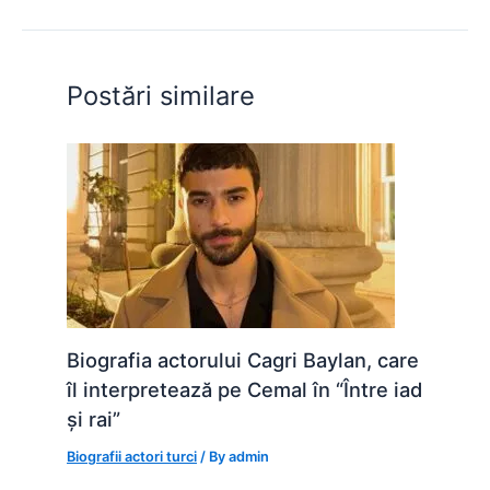
b
A
e
st
t
o
p
n
o
p
g
Postări similare
k
er
Biografia actorului Cagri Baylan, care
îl interpretează pe Cemal în “Între iad
și rai”
Biografii actori turci
/ By
admin