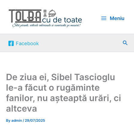
Skip
to
Meniu
content
Sea
Facebook
De ziua ei, Sibel Tascioglu
le-a făcut o rugăminte
fanilor, nu așteaptă urări, ci
altceva
By
admin
/
29/07/2025