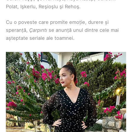
Polat, Işkerlu, Reşioşlu şi Rehoş.
Cu o poveste care promite emoție, durere și
speranță,
Çarpıntı
se anunță unul dintre cele mai
așteptate seriale ale toamnei.