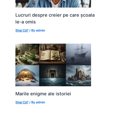
Lucruri despre creier pe care școala
le-a omis
Știai Că?
/ By
admin
Marile enigme ale istoriei
Știai Că?
/ By
admin