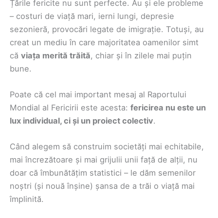
Țările fericite nu sunt perfecte. Au și ele probleme
– costuri de viață mari, ierni lungi, depresie
sezonieră, provocări legate de imigrație. Totuși, au
creat un mediu în care majoritatea oamenilor simt
că
viața merită trăită
, chiar și în zilele mai puțin
bune.
Poate că cel mai important mesaj al Raportului
Mondial al Fericirii este acesta:
fericirea nu este un
lux individual, ci și un proiect colectiv
.
Când alegem să construim societăți mai echitabile,
mai încrezătoare și mai grijulii unii față de alții, nu
doar că îmbunătățim statistici – le dăm semenilor
noștri (și nouă înșine) șansa de a trăi o viață mai
împlinită.