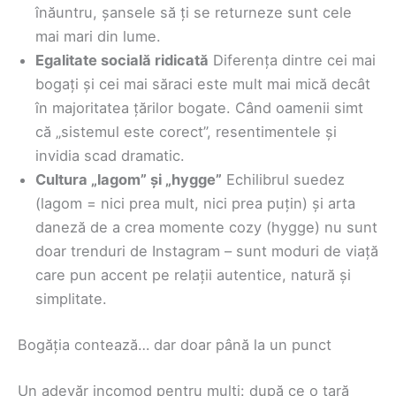
înăuntru, șansele să ți se returneze sunt cele
mai mari din lume.
Egalitate socială ridicată
Diferența dintre cei mai
bogați și cei mai săraci este mult mai mică decât
în majoritatea țărilor bogate. Când oamenii simt
că „sistemul este corect”, resentimentele și
invidia scad dramatic.
Cultura „lagom” și „hygge”
Echilibrul suedez
(lagom = nici prea mult, nici prea puțin) și arta
daneză de a crea momente cozy (hygge) nu sunt
doar trenduri de Instagram – sunt moduri de viață
care pun accent pe relații autentice, natură și
simplitate.
Bogăția contează… dar doar până la un punct
Un adevăr incomod pentru mulți: după ce o țară