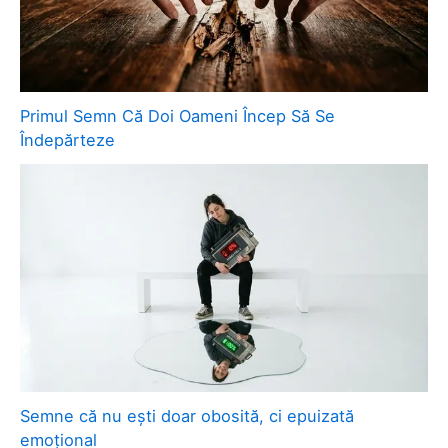
Primul Semn Că Doi Oameni Încep Să Se
Îndepărteze
Semne că nu ești doar obosită, ci epuizată
emoțional