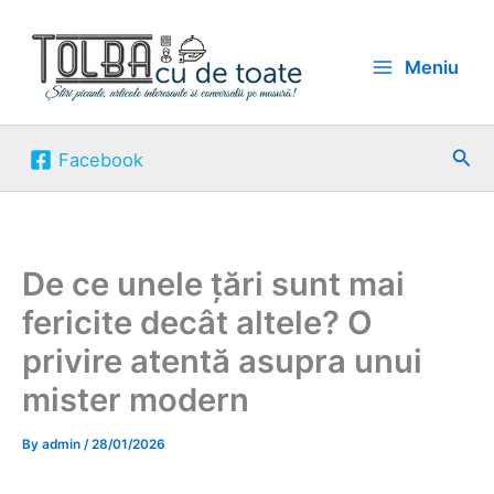
Skip
to
Meniu
content
Sea
Facebook
De ce unele țări sunt mai
fericite decât altele? O
privire atentă asupra unui
mister modern
By
admin
/
28/01/2026