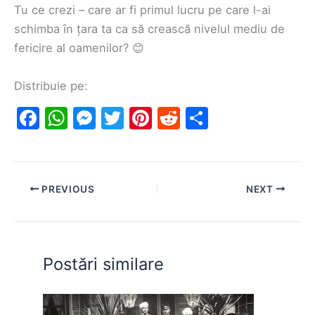
Tu ce crezi – care ar fi primul lucru pe care l-ai
schimba în țara ta ca să crească nivelul mediu de
fericire al oamenilor? 😊
Distribuie pe:
F
W
M
T
Pi
R
S
a
h
e
w
nt
e
h
c
at
s
itt
er
d
ar
e
s
s
er
e
di
e
PREVIOUS
NEXT
b
A
e
st
t
o
p
n
o
p
g
Postări similare
k
er