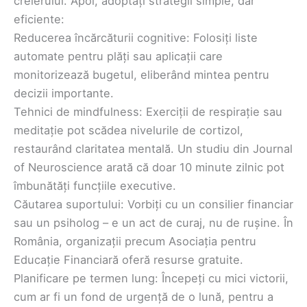
creierului. Apoi, adoptați strategii simple, dar
eficiente:
Reducerea încărcăturii cognitive: Folosiți liste
automate pentru plăți sau aplicații care
monitorizează bugetul, eliberând mintea pentru
decizii importante.
Tehnici de mindfulness: Exerciții de respirație sau
meditație pot scădea nivelurile de cortizol,
restaurând claritatea mentală. Un studiu din Journal
of Neuroscience arată că doar 10 minute zilnic pot
îmbunătăți funcțiile executive.
Căutarea suportului: Vorbiți cu un consilier financiar
sau un psiholog – e un act de curaj, nu de rușine. În
România, organizații precum Asociația pentru
Educație Financiară oferă resurse gratuite.
Planificare pe termen lung: Începeți cu mici victorii,
cum ar fi un fond de urgență de o lună, pentru a