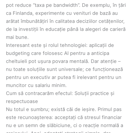
pot reduce “taxa pe bandwidth”. De exemplu, în țări
ca Finlanda, experimente cu venituri de bază au
arătat îmbunătățiri în calitatea deciziilor cetățenilor,
de la investiții în educație până la alegeri de carieră
mai bune.
Interesant este și rolul tehnologiei: aplicații de
budgeting care folosesc AI pentru a anticipa
cheltuieli pot ușura povara mentală. Dar atenție –
nu toate soluțiile sunt universale; ce funcționează
pentru un executiv ar putea fi irelevant pentru un
muncitor cu salariu minim.
Cum să contracarăm efectul: Soluții practice și
respectuoase
Nu totul e sumbru; există căi de ieșire. Primul pas
este recunoașterea: acceptați că stresul financiar
nu e un semn de slăbiciune, ci o reacție normală a