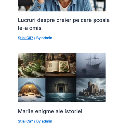
Lucruri despre creier pe care școala
le-a omis
Știai Că?
/ By
admin
Marile enigme ale istoriei
Știai Că?
/ By
admin