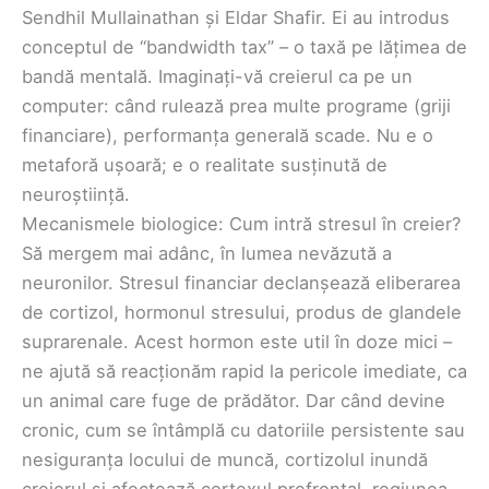
Sendhil Mullainathan și Eldar Shafir. Ei au introdus
conceptul de “bandwidth tax” – o taxă pe lățimea de
bandă mentală. Imaginați-vă creierul ca pe un
computer: când rulează prea multe programe (griji
financiare), performanța generală scade. Nu e o
metaforă ușoară; e o realitate susținută de
neuroștiință.
Mecanismele biologice: Cum intră stresul în creier?
Să mergem mai adânc, în lumea nevăzută a
neuronilor. Stresul financiar declanșează eliberarea
de cortizol, hormonul stresului, produs de glandele
suprarenale. Acest hormon este util în doze mici –
ne ajută să reacționăm rapid la pericole imediate, ca
un animal care fuge de prădător. Dar când devine
cronic, cum se întâmplă cu datoriile persistente sau
nesiguranța locului de muncă, cortizolul inundă
creierul și afectează cortexul prefrontal, regiunea