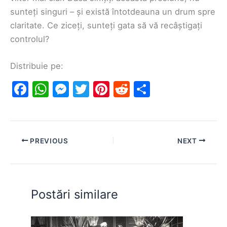
sunteți singuri – și există întotdeauna un drum spre
claritate. Ce ziceți, sunteți gata să vă recâștigați
controlul?
Distribuie pe:
F
W
M
T
Pi
R
S
a
h
e
w
nt
e
h
c
at
s
itt
er
d
ar
e
s
s
er
e
di
e
PREVIOUS
NEXT
b
A
e
st
t
o
p
n
o
p
g
Postări similare
k
er