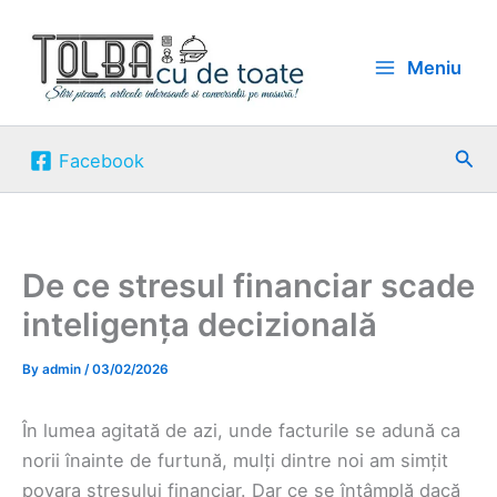
Skip
to
Meniu
content
Sea
Facebook
De ce stresul financiar scade
inteligența decizională
By
admin
/
03/02/2026
În lumea agitată de azi, unde facturile se adună ca
norii înainte de furtună, mulți dintre noi am simțit
povara stresului financiar. Dar ce se întâmplă dacă