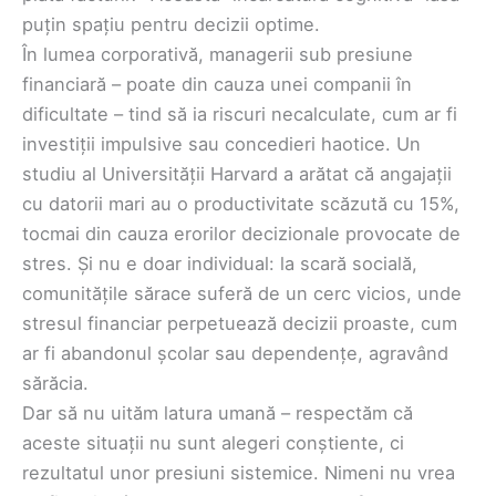
puțin spațiu pentru decizii optime.
În lumea corporativă, managerii sub presiune
financiară – poate din cauza unei companii în
dificultate – tind să ia riscuri necalculate, cum ar fi
investiții impulsive sau concedieri haotice. Un
studiu al Universității Harvard a arătat că angajații
cu datorii mari au o productivitate scăzută cu 15%,
tocmai din cauza erorilor decizionale provocate de
stres. Și nu e doar individual: la scară socială,
comunitățile sărace suferă de un cerc vicios, unde
stresul financiar perpetuează decizii proaste, cum
ar fi abandonul școlar sau dependențe, agravând
sărăcia.
Dar să nu uităm latura umană – respectăm că
aceste situații nu sunt alegeri conștiente, ci
rezultatul unor presiuni sistemice. Nimeni nu vrea