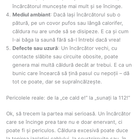
încărcătorul muncește mai mult și se încinge.
Mediul ambiant
: Dacă lași încărcătorul sub o
pătură, pe un covor pufos sau lângă calorifer,
căldura nu are unde să se disipeze. E ca și cum
l-ai băga la saună fără să-l întrebi dacă vrea!
Defecte sau uzură
: Un încărcător vechi, cu
contacte slăbite sau circuite obosite, poate
genera mai multă căldură decât ar trebui. E ca un
bunic care încearcă să țină pasul cu nepoții – dă
tot ce poate, dar se supraîncălzește.
Pericolele reale: de la „ce cald e!” la „sunați la 112!”
Ok, să trecem la partea mai serioasă. Un încărcător
care se încinge prea tare nu e doar enervant, ci
poate fi și periculos. Căldura excesivă poate duce
la topirea izolației cablului, la scurtcircuite sau, în