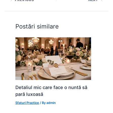
b
A
e
st
t
o
p
n
o
p
g
Postări similare
k
er
Detaliul mic care face o nuntă să
pară luxoasă
Sfaturi Practice
/ By
admin