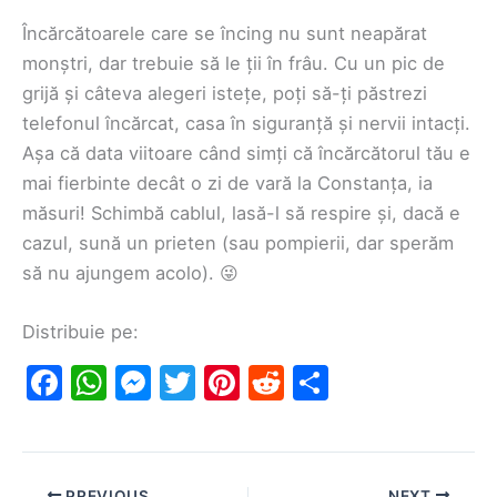
Încărcătoarele care se încing nu sunt neapărat
monștri, dar trebuie să le ții în frâu. Cu un pic de
grijă și câteva alegeri istețe, poți să-ți păstrezi
telefonul încărcat, casa în siguranță și nervii intacți.
Așa că data viitoare când simți că încărcătorul tău e
mai fierbinte decât o zi de vară la Constanța, ia
măsuri! Schimbă cablul, lasă-l să respire și, dacă e
cazul, sună un prieten (sau pompierii, dar sperăm
să nu ajungem acolo). 😜
Distribuie pe:
F
W
M
T
Pi
R
S
a
h
e
w
nt
e
h
c
at
s
itt
er
d
ar
e
s
s
er
e
di
e
PREVIOUS
NEXT