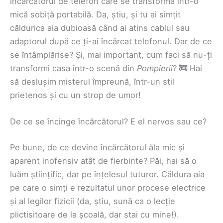
încărcătorul de telefon care se transformă într-o
mică sobiță portabilă. Da, știu, și tu ai simțit
căldurica aia dubioasă când ai atins cablul sau
adaptorul după ce ți-ai încărcat telefonul. Dar de ce
se întâmplărise? Și, mai important, cum faci să nu-ți
transformi casa într-o scenă din
Pompierii
? 🚒 Hai
să deslușim misterul împreună, într-un stil
prietenos și cu un strop de umor!
De ce se încinge încărcătorul? E el nervos sau ce?
Pe bune, de ce devine încărcătorul ăla mic și
aparent inofensiv atât de fierbinte? Păi, hai să o
luăm științific, dar pe înțelesul tuturor. Căldura aia
pe care o simți e rezultatul unor procese electrice
și al legilor fizicii (da, știu, sună ca o lecție
plictisitoare de la școală, dar stai cu mine!).