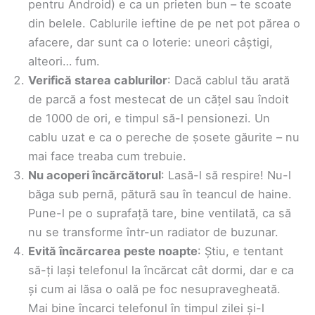
pentru Android) e ca un prieten bun – te scoate
din belele. Cablurile ieftine de pe net pot părea o
afacere, dar sunt ca o loterie: uneori câștigi,
alteori… fum.
Verifică starea cablurilor
: Dacă cablul tău arată
de parcă a fost mestecat de un cățel sau îndoit
de 1000 de ori, e timpul să-l pensionezi. Un
cablu uzat e ca o pereche de șosete găurite – nu
mai face treaba cum trebuie.
Nu acoperi încărcătorul
: Lasă-l să respire! Nu-l
băga sub pernă, pătură sau în teancul de haine.
Pune-l pe o suprafață tare, bine ventilată, ca să
nu se transforme într-un radiator de buzunar.
Evită încărcarea peste noapte
: Știu, e tentant
să-ți lași telefonul la încărcat cât dormi, dar e ca
și cum ai lăsa o oală pe foc nesupravegheată.
Mai bine încarci telefonul în timpul zilei și-l