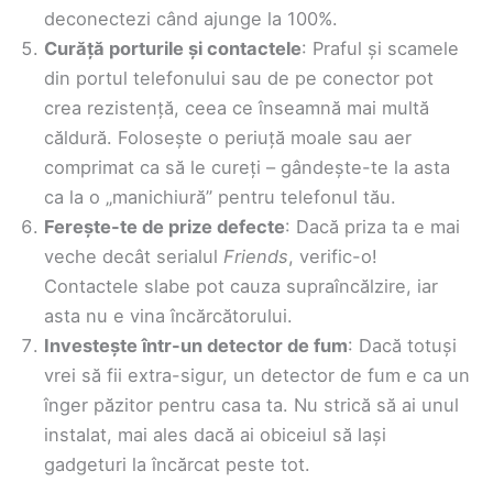
deconectezi când ajunge la 100%.
Curăță porturile și contactele
: Praful și scamele
din portul telefonului sau de pe conector pot
crea rezistență, ceea ce înseamnă mai multă
căldură. Folosește o periuță moale sau aer
comprimat ca să le cureți – gândește-te la asta
ca la o „manichiură” pentru telefonul tău.
Ferește-te de prize defecte
: Dacă priza ta e mai
veche decât serialul
Friends
, verific-o!
Contactele slabe pot cauza supraîncălzire, iar
asta nu e vina încărcătorului.
Investește într-un detector de fum
: Dacă totuși
vrei să fii extra-sigur, un detector de fum e ca un
înger păzitor pentru casa ta. Nu strică să ai unul
instalat, mai ales dacă ai obiceiul să lași
gadgeturi la încărcat peste tot.