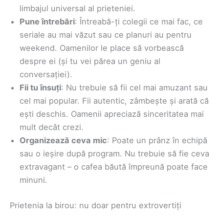
limbajul universal al prieteniei.
Pune întrebări
: Întreabă-ți colegii ce mai fac, ce
seriale au mai văzut sau ce planuri au pentru
weekend. Oamenilor le place să vorbească
despre ei (și tu vei părea un geniu al
conversației).
Fii tu însuți
: Nu trebuie să fii cel mai amuzant sau
cel mai popular. Fii autentic, zâmbește și arată că
ești deschis. Oamenii apreciază sinceritatea mai
mult decât crezi.
Organizează ceva mic
: Poate un prânz în echipă
sau o ieșire după program. Nu trebuie să fie ceva
extravagant – o cafea băută împreună poate face
minuni.
Prietenia la birou: nu doar pentru extrovertiți