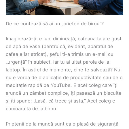
De ce contează să ai un „prieten de birou”?
Imaginează-ți: e luni dimineață, cafeaua ta are gust
de apă de vase (pentru că, evident, aparatul de
cafea e iar stricat), șeful ți-a trimis un e-mail cu
„urgență” în subiect, iar tu ai uitat parola de la
laptop. În astfel de momente, cine te salvează? Nu,
nu e vorba de o aplicație de productivitate sau de o
meditație rapidă pe YouTube. E acel coleg care îți
aruncă un zâmbet complice, îți pasează un biscuite
și îți spune: „Lasă, că trece și asta.” Acel coleg e
comoara ta de la birou.
Prietenii de la muncă sunt ca o plasă de siguranță