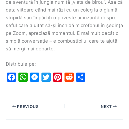
de aventură în jungla numită „viața de birou”. Așa că
data viitoare când mai râzi cu un coleg la o glumă
stupidă sau împărțiți o poveste amuzantă despre
șeful care a uitat să-și închidă microfonul în ședința
pe Zoom, apreciază momentul. E mai mult decât o
simplă conversație – e combustibilul care te ajută
să mergi mai departe.
Distribuie pe:
F
W
M
T
Pi
R
S
a
h
e
w
nt
e
h
c
at
s
itt
er
d
ar
e
s
s
er
e
di
e
PREVIOUS
NEXT
b
A
e
st
t
o
p
n