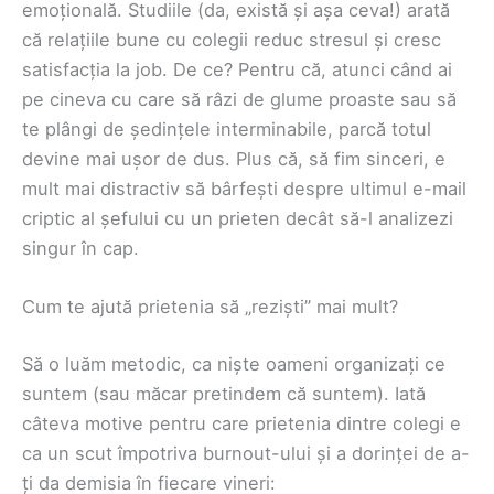
emoțională. Studiile (da, există și așa ceva!) arată
că relațiile bune cu colegii reduc stresul și cresc
satisfacția la job. De ce? Pentru că, atunci când ai
pe cineva cu care să râzi de glume proaste sau să
te plângi de ședințele interminabile, parcă totul
devine mai ușor de dus. Plus că, să fim sinceri, e
mult mai distractiv să bârfești despre ultimul e-mail
criptic al șefului cu un prieten decât să-l analizezi
singur în cap.
Cum te ajută prietenia să „reziști” mai mult?
Să o luăm metodic, ca niște oameni organizați ce
suntem (sau măcar pretindem că suntem). Iată
câteva motive pentru care prietenia dintre colegi e
ca un scut împotriva burnout-ului și a dorinței de a-
ți da demisia în fiecare vineri: