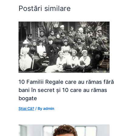
o
p
g
Postări similare
k
er
10 Familii Regale care au rămas fără
bani în secret și 10 care au rămas
bogate
Știai Că?
/ By
admin