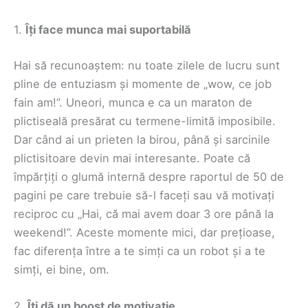
1.
Îți face munca mai suportabilă
Hai să recunoaștem: nu toate zilele de lucru sunt
pline de entuziasm și momente de „wow, ce job
fain am!”. Uneori, munca e ca un maraton de
plictiseală presărat cu termene-limită imposibile.
Dar când ai un prieten la birou, până și sarcinile
plictisitoare devin mai interesante. Poate că
împărțiți o glumă internă despre raportul de 50 de
pagini pe care trebuie să-l faceți sau vă motivați
reciproc cu „Hai, că mai avem doar 3 ore până la
weekend!”. Aceste momente mici, dar prețioase,
fac diferența între a te simți ca un robot și a te
simți, ei bine, om.
2.
Îți dă un boost de motivație