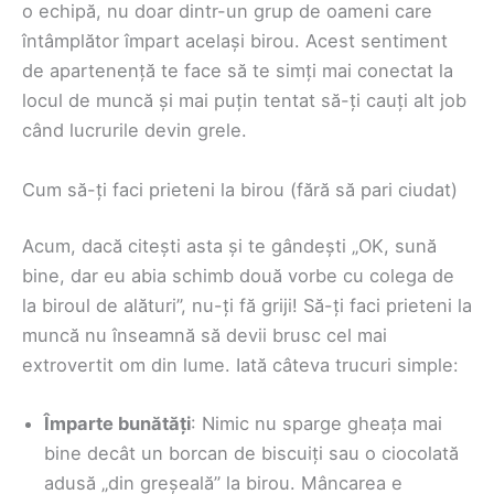
o echipă, nu doar dintr-un grup de oameni care
întâmplător împart același birou. Acest sentiment
de apartenență te face să te simți mai conectat la
locul de muncă și mai puțin tentat să-ți cauți alt job
când lucrurile devin grele.
Cum să-ți faci prieteni la birou (fără să pari ciudat)
Acum, dacă citești asta și te gândești „OK, sună
bine, dar eu abia schimb două vorbe cu colega de
la biroul de alături”, nu-ți fă griji! Să-ți faci prieteni la
muncă nu înseamnă să devii brusc cel mai
extrovertit om din lume. Iată câteva trucuri simple:
Împarte bunătăți
: Nimic nu sparge gheața mai
bine decât un borcan de biscuiți sau o ciocolată
adusă „din greșeală” la birou. Mâncarea e