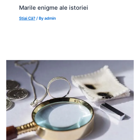
Marile enigme ale istoriei
Știai Că?
/ By
admin