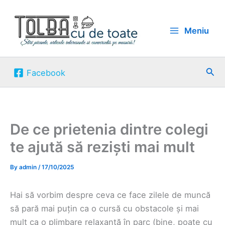
Skip
to
Meniu
content
Sea
Facebook
De ce prietenia dintre colegi
te ajută să reziști mai mult
By
admin
/
17/10/2025
Hai să vorbim despre ceva ce face zilele de muncă
să pară mai puțin ca o cursă cu obstacole și mai
mult ca o plimbare relaxantă în parc (bine, poate cu