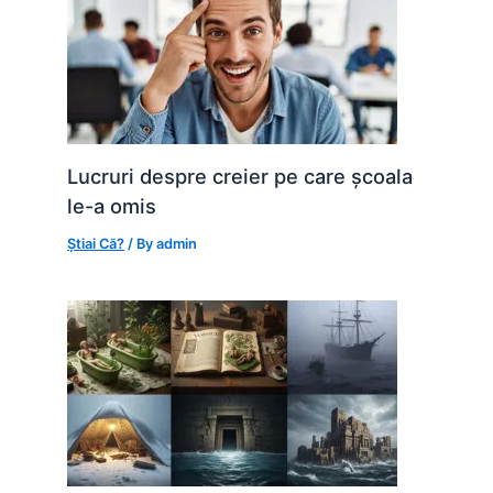
Lucruri despre creier pe care școala
le-a omis
Știai Că?
/ By
admin