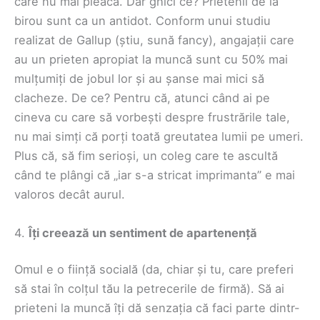
care nu mai pleacă. Dar ghici ce? Prietenii de la
birou sunt ca un antidot. Conform unui studiu
realizat de Gallup (știu, sună fancy), angajații care
au un prieten apropiat la muncă sunt cu 50% mai
mulțumiți de jobul lor și au șanse mai mici să
clacheze. De ce? Pentru că, atunci când ai pe
cineva cu care să vorbești despre frustrările tale,
nu mai simți că porți toată greutatea lumii pe umeri.
Plus că, să fim serioși, un coleg care te ascultă
când te plângi că „iar s-a stricat imprimanta” e mai
valoros decât aurul.
4.
Îți creează un sentiment de apartenență
Omul e o ființă socială (da, chiar și tu, care preferi
să stai în colțul tău la petrecerile de firmă). Să ai
prieteni la muncă îți dă senzația că faci parte dintr-