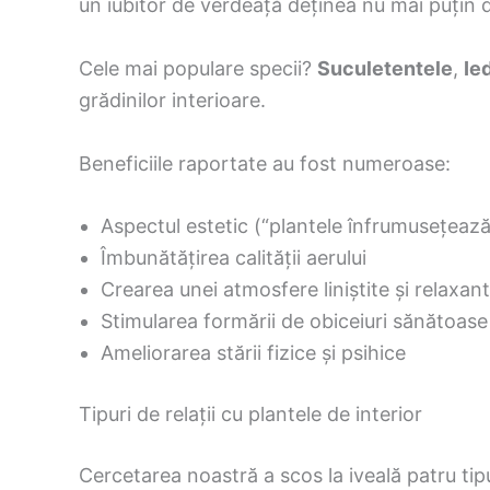
un iubitor de verdeață deținea nu mai puțin
Cele mai populare specii?
Suculetentele
,
Ie
grădinilor interioare.
Beneficiile raportate au fost numeroase:
Aspectul estetic (“plantele înfrumusețează
Îmbunătățirea calității aerului
Crearea unei atmosfere liniștite și relaxan
Stimularea formării de obiceiuri sănătoase
Ameliorarea stării fizice și psihice
Tipuri de relații cu plantele de interior
Cercetarea noastră a scos la iveală patru tipu