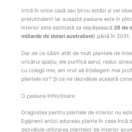
Intră în orice casă sau birou astăzi și vei obs
pretutindeni! Iar această pasiune este în pli
interior este estimată să depășească
28 de m
miliarde de dolari australieni
) până în 2031.
Dar de ce iubim atât de mult plantele de int
oricărui spațiu, ele purifică aerul, reduc str
cu colegii mei, am vrut să înțelegem mai pro
plantele lor? Și ce ne dezvăluie această con
O pasiune înfloritoare
Dragostea pentru plantele de interior nu est
Egiptenii antici aduceau plante în case încă din
dezvăluie utilizarea plantelor de interior acu