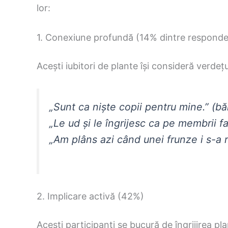
lor:
1. Conexiune profundă (14% dintre responde
Acești iubitori de plante își consideră verdețur
„Sunt ca niște copii pentru mine.” (bă
„Le ud și le îngrijesc ca pe membrii fa
„Am plâns azi când unei frunze i s-a 
2. Implicare activă (42%)
Acești participanți se bucură de îngrijirea pl