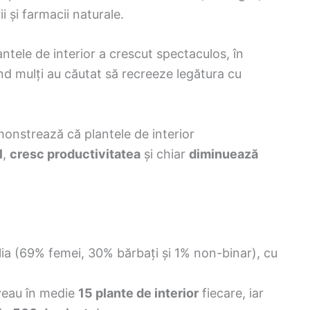
i și farmacii naturale.
antele de interior a crescut spectaculos, în
d mulți au căutat să recreeze legătura cu
monstrează că plantele de interior
l
,
cresc productivitatea
și chiar
diminuează
alia (69% femei, 30% bărbați și 1% non-binar), cu
aveau în medie
15 plante de interior
fiecare, iar