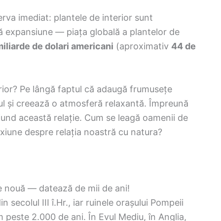
erva imediat: plantele de interior sunt
nă expansiune — piața globală a plantelor de
iliarde de dolari americani
(aproximativ
44 de
erior? Pe lângă faptul că adaugă frumusețe
esul și creează o atmosferă relaxantă. Împreună
fund această relație. Cum se leagă oamenii de
exiune despre relația noastră cu natura?
e nouă — datează de mii de ani!
 secolul III î.Hr., iar ruinele orașului Pompeii
m peste 2.000 de ani. În Evul Mediu, în Anglia,