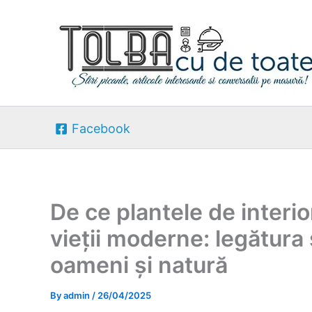
Skip
to
content
Facebook
De ce plantele de inter
vieții moderne: legătura
oameni și natură
By
admin
/
26/04/2025