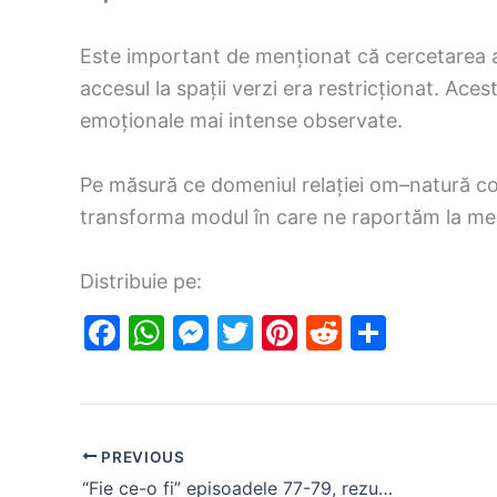
Este important de menționat că cercetarea a
accesul la spații verzi era restricționat. Ace
emoționale mai intense observate.
Pe măsură ce domeniul relației om–natură co
transforma modul în care ne raportăm la medi
Distribuie pe:
F
W
M
T
Pi
R
S
a
h
e
w
nt
e
h
c
at
s
itt
er
d
ar
e
s
s
er
e
di
e
PREVIOUS
b
A
e
st
t
“Fie ce-o fi” episoadele 77-79, rezumat