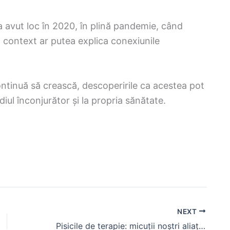
 avut loc în 2020, în plină pandemie, când
st context ar putea explica conexiunile
ntinuă să crească, descoperirile ca acestea pot
ul înconjurător și la propria sănătate.
NEXT
Pisicile de terapie: micuții noștri aliați pentru sănătatea emoțională!