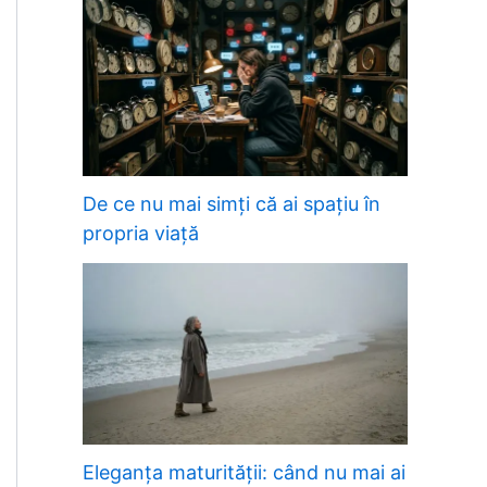
De ce nu mai simți că ai spațiu în
propria viață
Eleganța maturității: când nu mai ai