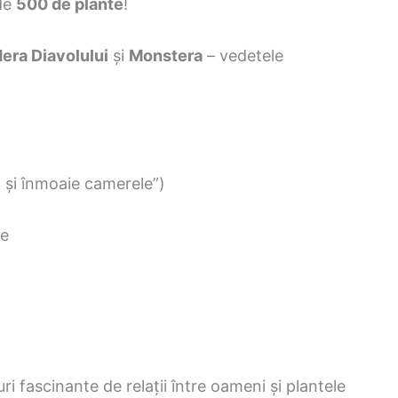
 de
500 de plante
!
dera Diavolului
și
Monstera
– vedetele
 și înmoaie camerele”)
te
ri fascinante de relații între oameni și plantele