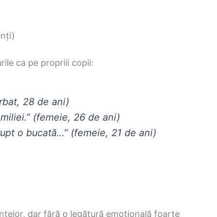
nți)
ile ca pe propriii copii:
rbat, 28 de ani)
miliei.” (femeie, 26 de ani)
rupt o bucată…” (femeie, 21 de ani)
antelor, dar fără o legătură emoțională foarte