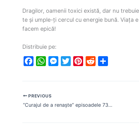
Dragilor, oamenii toxici există, dar nu trebu
te și umple-ți cercul cu energie bună. Viața 
facem epică!
Distribuie pe:
F
W
M
T
Pi
R
S
a
h
e
w
nt
e
h
c
at
s
itt
er
d
ar
e
s
s
er
e
di
e
PREVIOUS
b
A
e
st
t
“Curajul de a renaște” episoadele 73 și 74, rezumat
o
p
n
o
p
g
k
er