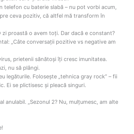
n telefon cu baterie slabă – nu pot vorbi acum,
pre ceva pozitiv, că altfel mă transform în
 zi proastă o avem toți. Dar dacă e constant?
tal: „Câte conversații pozitive vs negative am
rus, prietenii sănătoși îți cresc imunitatea.
zi, nu să plângi.
u legăturile. Folosește „tehnica gray rock” – fii
. Ei se plictisesc și pleacă singuri.
rial anulabil. „Sezonul 2? Nu, mulțumesc, am alte
e!