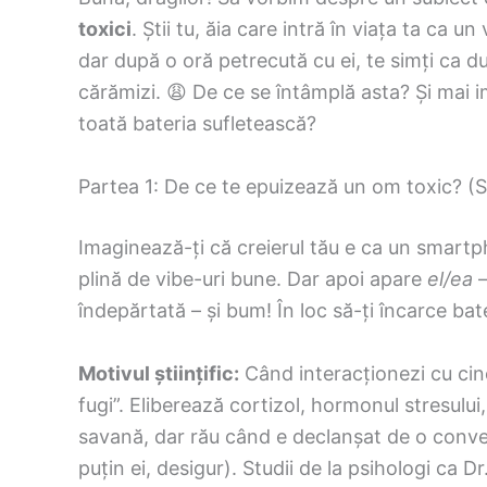
toxici
. Știi tu, ăia care intră în viața ta ca
dar după o oră petrecută cu ei, te simți ca 
cărămizi. 😩 De ce se întâmplă asta? Și mai i
toată bateria sufletească?
Partea 1: De ce te epuizează un om toxic? (Spo
Imaginează-ți că creierul tău e ca un smartp
plină de vibe-uri bune. Dar apoi apare
el/ea
–
îndepărtată – și bum! În loc să-ți încarce bat
Motivul științific:
Când interacționezi cu cine
fugi”. Eliberează cortizol, hormonul stresului
savană, dar rău când e declanșat de o convers
puțin ei, desigur). Studii de la psihologi ca Dr