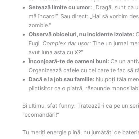
Setează limite cu umor:
„Dragă, sunt ca u
mă încarc!”. Sau direct: „Hai să vorbim des
zombie.”
Observă obiceiuri, nu incidente izolate:
O
Fugi.
Complex dar ușor:
Ține un jurnal men
avut luna asta cu X?”
Înconjoară-te de oameni buni:
Ca un antivi
Organizează cafele cu cei care te fac să râ
Dacă e la job sau familie:
Nu poți tăia mere
plictisitor ca o piatră, răspunde monosilabic
Și ultimul sfat funny: Tratează-i ca pe un se
recomandări!”
Tu meriți energie plină, nu jumătăți de bateri