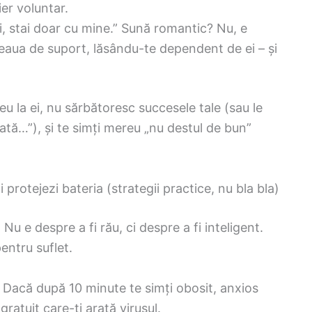
er voluntar.
răi, stai doar cu mine.” Sună romantic? Nu, e
ețeaua de suport, lăsându-te dependent de ei – și
 la ei, nu sărbătoresc succesele tale (sau le
ată…”), și te simți mereu „nu destul de bun”
protejezi bateria (strategii practice, nu bla bla)
Nu e despre a fi rău, ci despre a fi inteligent.
entru suflet.
 Dacă după 10 minute te simți obosit, anxios
atuit care-ți arată virusul.