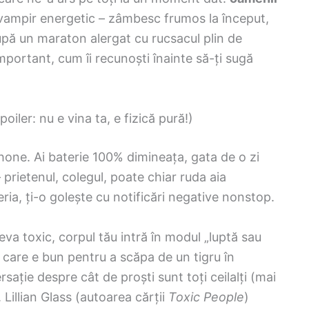
 un vampir energetic – zâmbesc frumos la început,
după un maraton alergat cu rucsacul plin de
mportant, cum îi recunoști înainte să-ți sugă
iler: nu e vina ta, e fizică pură!)
hone. Ai baterie 100% dimineața, gata de o zi
 prietenul, colegul, poate chiar ruda aia
eria, ți-o golește cu notificări negative nonstop.
va toxic, corpul tău intră în modul „luptă sau
, care e bun pentru a scăpa de un tigru în
ație despre cât de proști sunt toți ceilalți (mai
. Lillian Glass (autoarea cărții
Toxic People
)