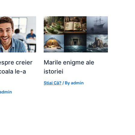
espre creier
Marile enigme ale
coala le-a
istoriei
Știai Că?
/ By
admin
admin