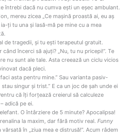
 te întrebi dacă nu cumva ești un eșec ambulant.
Ion, mereu zicea „Ce mașină proastă ai, eu aș
 ia-ți tu una și lasă-mă pe mine cu a mea
tă.
l de tragedii, și tu ești terapeutul gratuit.
când încerci să ajuți? „Nu, tu nu pricepi!”. Te
e nu sunt ale tale. Asta creează un ciclu vicios
vinovat dacă pleci.
faci asta pentru mine.” Sau varianta pasiv-
 stau singur și trist.” E ca un joc de șah unde ei
entru că îți forțează creierul să calculeze
 – adică pe ei.
lefant. O întârziere de 5 minute? Apocalipsa!
drenalina la maxim, dar fără motiv real.
Funny
vărsată în „ziua mea e distrusă!”. Acum râdem