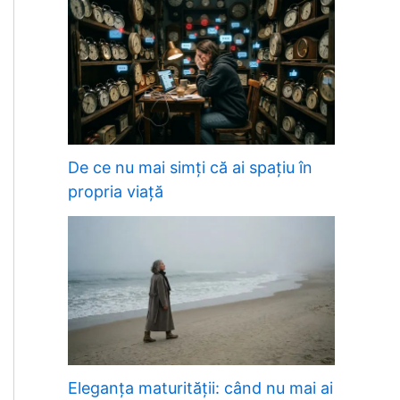
De ce nu mai simți că ai spațiu în
propria viață
Eleganța maturității: când nu mai ai