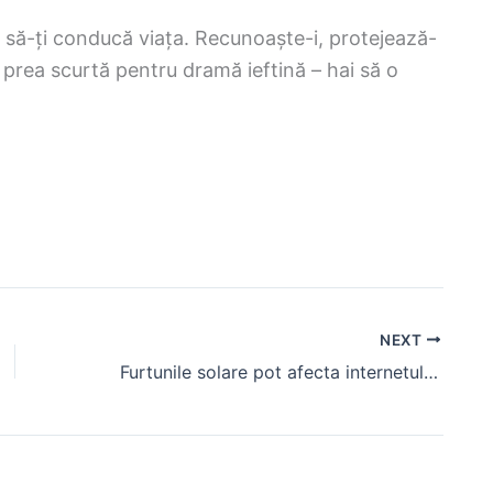
ie să-ți conducă viața. Recunoaște-i, protejează-
e prea scurtă pentru dramă ieftină – hai să o
NEXT
Furtunile solare pot afecta internetul tău? Ce spun experții