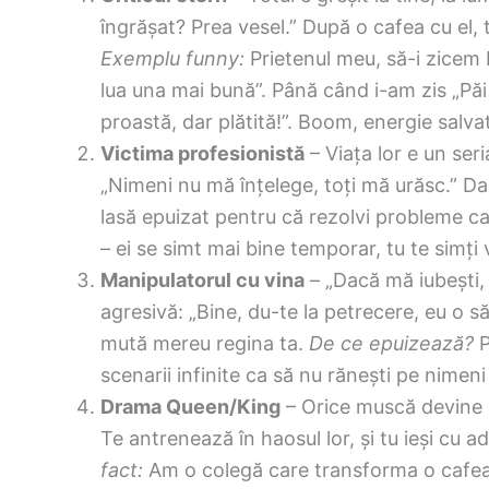
îngrășat? Prea vesel.” După o cafea cu el,
Exemplu funny:
Prietenul meu, să-i zicem 
lua una mai bună”. Până când i-am zis „Păi
proastă, dar plătită!”. Boom, energie salva
Victima profesionistă
– Viața lor e un seria
„Nimeni nu mă înțelege, toți mă urăsc.” Dar 
lasă epuizat pentru că rezolvi probleme car
– ei se simt mai bine temporar, tu te simți 
Manipulatorul cu vina
– „Dacă mă iubești, 
agresivă: „Bine, du-te la petrecere, eu o să
mută mereu regina ta.
De ce epuizează?
P
scenarii infinite ca să nu rănești pe nimeni
Drama Queen/King
– Orice muscă devine e
Te antrenează în haosul lor, și tu ieși cu a
fact:
Am o colegă care transforma o cafea 