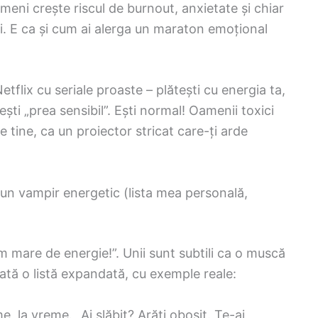
meni crește riscul de burnout, anxietate și chiar
i. E ca și cum ai alerga un maraton emoțional
tflix cu seriale proaste – plătești cu energia ta,
ești „prea sensibil”. Ești normal! Oamenii toxici
e tine, ca un proiector stricat care-ți arde
 un vampir energetic (lista mea personală,
um mare de energie!”. Unii sunt subtili ca o muscă
. Iată o listă expandată, cu exemple reale:
me, la vreme. „Ai slăbit? Arăți obosit. Te-ai