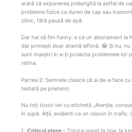
arată că expunerea prelungită la astfel de oa
probleme fizice ca dureri de cap sau insomni
zilnic, fără pauză de apă.
Dar hai să fim funny: e ca un abonament la Ne
dar primești doar dramă ieftină. 😂 Și nu, nu 
sunt maeștri în a-ți proiecta problemele lor p
retina.
Partea 2: Semnele clasice că ai de-a face cu
testată pe prieteni)
Nu toți toxici vin cu etichetă „Atenție, cons
în supă. Alții, evidenti ca un claxon în trafic
Criticul etern
– Totul e greșit la tine, la lu