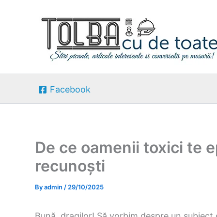
Skip
to
content
Facebook
De ce oamenii toxici te 
recunoști
By
admin
/
29/10/2025
Bună, dragilor! Să vorbim despre un subiect 