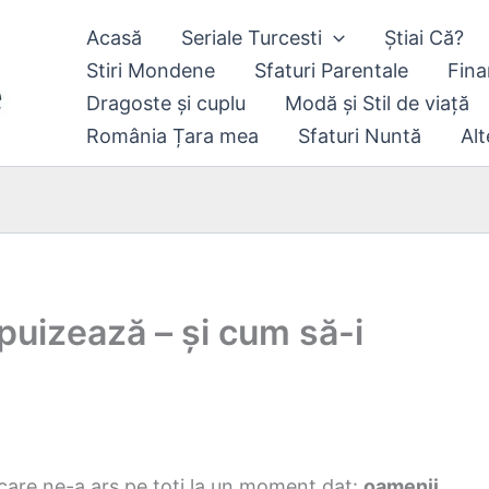
Acasă
Seriale Turcesti
Știai Că?
Stiri Mondene
Sfaturi Parentale
Fina
Dragoste și cuplu
Modă și Stil de viață
România Țara mea
Sfaturi Nuntă
Alt
epuizează – și cum să-i
care ne-a ars pe toți la un moment dat:
oamenii