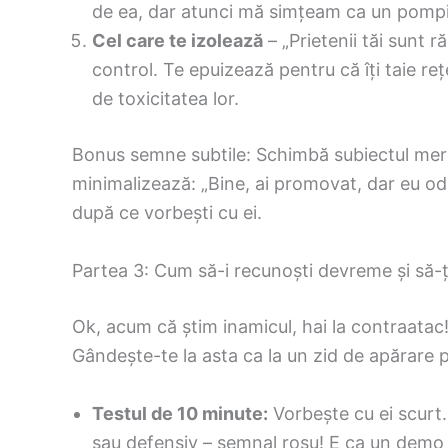
de ea, dar atunci mă simțeam ca un pompi
Cel care te izolează
– „Prietenii tăi sunt 
control. Te epuizează pentru că îți taie r
de toxicitatea lor.
Bonus semne subtile: Schimbă subiectul mereu
minimalizează: „Bine, ai promovat, dar eu od
după ce vorbești cu ei.
Partea 3: Cum să-i recunoști devreme și să-ți 
Ok, acum că știm inamicul, hai la contraatac! 
Gândește-te la asta ca la un zid de apărare p
Testul de 10 minute:
Vorbește cu ei scurt.
sau defensiv – semnal roșu! E ca un demo gr