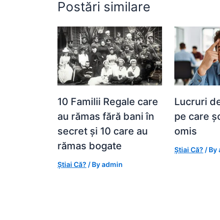
Postări similare
10 Familii Regale care
Lucruri d
au rămas fără bani în
pe care ș
secret și 10 care au
omis
rămas bogate
Știai Că?
/ By
Știai Că?
/ By
admin