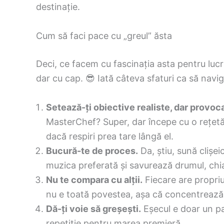
destinație.
Cum să faci pace cu „greul” ăsta
Deci, ce facem cu fascinația asta pentru lucr
dar cu cap. 😎 Iată câteva sfaturi ca să navi
Setează-ți obiective realiste, dar provoc
MasterChef? Super, dar începe cu o rețetă
dacă respiri prea tare lângă el.
Bucură-te de proces.
Da, știu, sună clișei
muzica preferată și savurează drumul, chia
Nu te compara cu alții.
Fiecare are propriu
nu e toată povestea, așa că concentrează-
Dă-ți voie să greșești.
Eșecul e doar un pa
repetiție pentru marea premieră.