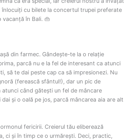
mna că era special, iar creierul nostru a învățat
înlocuiți cu bilete la concertul trupei preferate
 vacanță în Bali. 👜
așă din farmec. Gândește-te la o relație
prima, parcă nu e la fel de interesant ca atunci
ti, să te dai peste cap ca să impresionezi. Nu
gnoră (ferească sfântul!), dar un pic de
a atunci când gătești un fel de mâncare
i dai și o oală pe jos, parcă mâncarea aia are alt
ormonul fericirii. Creierul tău eliberează
i și în timp ce o urmărești. Deci, practic,