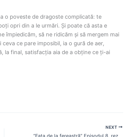
 ca o poveste de dragoste complicată: te
oți opri din a le urmări. Și poate că asta e
 ne împiedicăm, să ne ridicăm și să mergem mai
i ceva ce pare imposibil, ia o gură de aer,
la final, satisfacția aia de a obține ce ți-ai
NEXT
“Fata de la fereastră” Episodul 8, rezumat. Feride află de la Cana despre relația ei cu Sedat