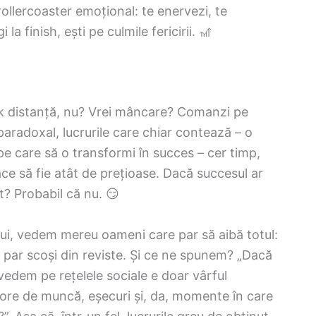
ollercoaster emoțional: te enervezi, te
la finish, ești pe culmile fericirii. 🎢
lick distanță, nu? Vrei mâncare? Comanzi pe
paradoxal, lucrurile care chiar contează – o
 pe care să o transformi în succes – cer timp,
face să fie atât de prețioase. Dacă succesul ar
t? Probabil că nu. 😏
ului, vedem mereu oameni care par să aibă totul:
e par scoși din reviste. Și ce ne spunem? „Dacă
 vedem pe rețelele sociale e doar vârful
u ore de muncă, eșecuri și, da, momente în care