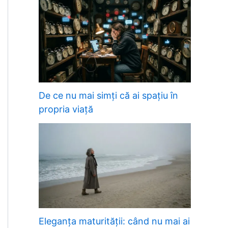
De ce nu mai simți că ai spațiu în
propria viață
Eleganța maturității: când nu mai ai