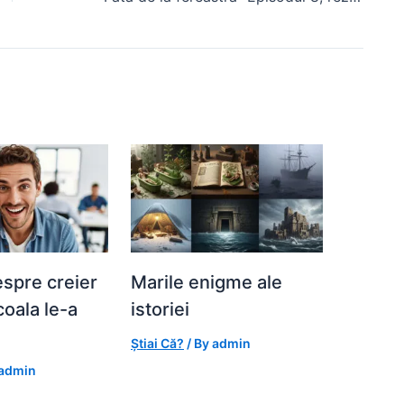
espre creier
Marile enigme ale
coala le-a
istoriei
Știai Că?
/ By
admin
admin