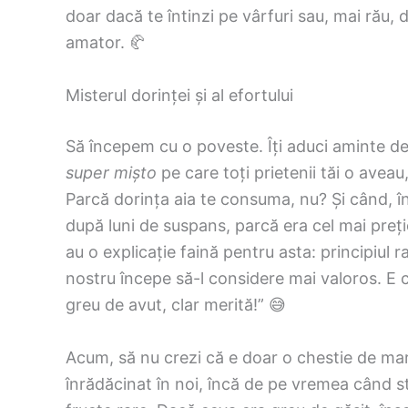
doar dacă te întinzi pe vârfuri sau, mai rău, 
amator. 🥐
Misterul dorinței și al efortului
Să începem cu o poveste. Îți aduci aminte de v
super mișto
pe care toți prietenii tăi o aveau
Parcă dorința aia te consuma, nu? Și când, în
după luni de suspans, parcă era cel mai preți
au o explicație faină pentru asta: principiul r
nostru începe să-l considere mai valoros. E 
greu de avut, clar merită!” 😅
Acum, să nu crezi că e doar o chestie de mar
înrădăcinat în noi, încă de pe vremea când 