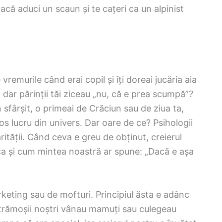
dacă aduci un scaun și te cațeri ca un alpinist
remurile când erai copil și îți doreai jucăria aia
, dar părinții tăi ziceau „nu, că e prea scumpă”?
 sfârșit, o primeai de Crăciun sau de ziua ta,
os lucru din univers. Dar oare de ce? Psihologii
arității. Când ceva e greu de obținut, creierul
ca și cum mintea noastră ar spune: „Dacă e așa
keting sau de mofturi. Principiul ăsta e adânc
strămoșii noștri vânau mamuți sau culegeau