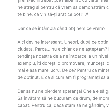
și ei s-au întrebat „ce naiba fac cu viața mea?
ne atrag și pentru că vrem să demonstrăm că
te bine, că vin să-ți arăt ce pot!” 🌌
Dar ce se întâmplă când obținem ce vrem?
Aici devine interesant. Uneori, după ce obți
ciudată. Parcă… nu e chiar ce ne așteptam? 
tendința noastră de a ne întoarce la un nivel
exemplu, îți dorești o promovare, muncești c
mai e așa mare lucru. De ce? Pentru că mint
de obținut. E ca și cum am fi programați să
Dar să nu ne pierdem speranța! Cheia e să găs
Să învățăm să ne bucurăm de drum, de momen
capăt. Pentru că, dacă stăm să ne gândim, v