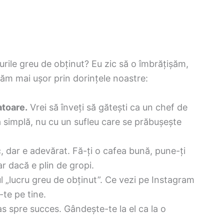
urile greu de obținut? Eu zic să o îmbrățișăm,
găm mai ușor prin dorințele noastre:
atoare.
Vrei să înveți să gătești ca un chef de
 simplă, nu cu un sufleu care se prăbușește
c, dar e adevărat. Fă-ți o cafea bună, pune-ți
r dacă e plin de gropi.
l „lucru greu de obținut”. Ce vezi pe Instagram
te pe tine.
s spre succes. Gândește-te la el ca la o