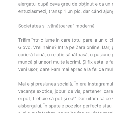
alergatul după ceva greu de obținut e ca un r
entuziasmezi, transpiri un pic, dar când ajungi 
Societatea și „vânătoarea” modernă
Trăim într-o lume în care totul pare la un c
Glovo. Vrei haine? Intră pe Zara online. Dar, 
carieră faină, o relație sănătoasă, o pasiune
muncă și uneori multe lacrimi. Și fix asta le 
veni ușor, oare l-am mai aprecia la fel de mul
Mai e și presiunea socială. În era Instagram
vacanțe exotice, joburi de vis, parteneri car
ei pot, trebuie să pot și eu!” Dar uităm că ce
aisbergului. În spatele pozelor perfecte sta