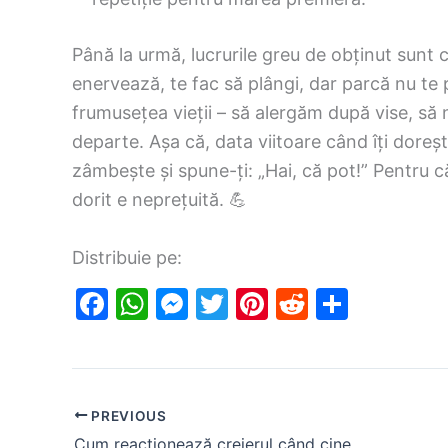
Până la urmă, lucrurile greu de obținut sunt
enervează, te fac să plângi, dar parcă nu te p
frumusețea vieții – să alergăm după vise, să
departe. Așa că, data viitoare când îți doreșt
zâmbește și spune-ți: „Hai, că pot!” Pentru că, 
dorit e neprețuită. 💪
Distribuie pe:
F
W
M
T
Pi
R
S
a
h
e
w
nt
e
h
c
at
s
itt
er
d
ar
e
s
s
er
e
di
e
PREVIOUS
b
A
e
st
t
Cum reacționează creierul când cineva te îmbrățișează