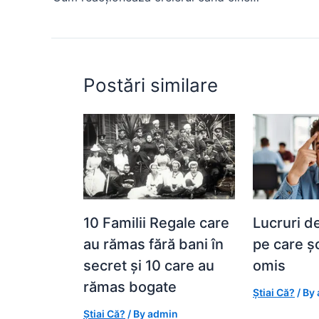
o
p
n
o
p
g
k
er
Postări similare
10 Familii Regale care
Lucruri d
au rămas fără bani în
pe care ș
secret și 10 care au
omis
rămas bogate
Știai Că?
/ By
Știai Că?
/ By
admin