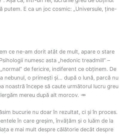
”. Așa că, într-un fel, lucrurile greu de obținut
 putem. E ca un joc cosmic: „Universule, ține-
nem ce ne-am dorit atât de mult, apare o stare
Psihologii numesc asta „hedonic treadmill” –
 „normal” de fericire, indiferent ce obținem. De
a nebunul, o primești și… după o lună, parcă nu
ea noastră începe să caute următorul lucru greu
 alergăm mereu după alt morcov. 🥕
im bucurie nu doar în rezultat, ci și în proces.
tele în care greșim, învățăm și o luăm de la
iața e mai mult despre călătorie decât despre