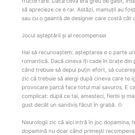
fructe rare. Dacă ceva era greu de găsit, înse
să aprecieze ce e rar. Astăzi, mamuții au fost 
sau cu o geantă de designer care costă cât o
Jocul așteptării și al recompensei
Hai să recunoaștem: așteptarea e o parte uri
romantică. Dacă cineva îți cade în brațe din 
când trebuie să depui puțin efort, să cucereș
zic că trebuie să alergi după cineva care te i
provocare parcă face totul mai savuros. E c
complicat: după ce tai, amesteci, fierbi și ma
gust decât un sandviș făcut în grabă. 🍲
Neurologii zic că aici intră în joc dopamina, h
dopamină nu doar când primești recompensa, c