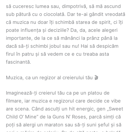
să cuceresc lumea sau, dimpotrivă, să mă ascund
sub pătură cu o ciocolată. Dar te-ai gândit vreodată
că muzica nu doar îți schimbă starea de spirit, ci îți
poate influența și deciziile? Da, da, acele alegeri
importante, de la ce să mănânci la prânz până la
dacă să-ți schimbi jobul sau nu! Hai să despicăm
firul în patru și să vedem ce e cu treaba asta
fascinantă.
Muzica, ca un regizor al creierului tău 🎬
Imaginează-ți creierul tău ca pe un platou de
filmare, iar muzica e regizorul care decide ce vibe
are scena. Când asculți un hit energic, gen „Sweet
Child O’ Mine” de la Guns N’ Roses, parcă simți că
poți să alergi un maraton sau să-ți suni șeful și să