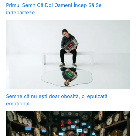
Primul Semn Că Doi Oameni Încep Să Se
Îndepărteze
Semne că nu ești doar obosită, ci epuizată
emoțional