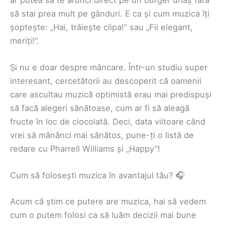
să stai prea mult pe gânduri. E ca și cum muzica îți
șoptește: „Hai, trăiește clipa!” sau „Fii elegant,
meriți!”.
Și nu e doar despre mâncare. Într-un studiu super
interesant, cercetătorii au descoperit că oamenii
care ascultau muzică optimistă erau mai predispuși
să facă alegeri sănătoase, cum ar fi să aleagă
fructe în loc de ciocolată. Deci, data viitoare când
vrei să mănânci mai sănătos, pune-ți o listă de
redare cu Pharrell Williams și „Happy”!
Cum să folosești muzica în avantajul tău? 🎧
Acum că știm ce putere are muzica, hai să vedem
cum o putem folosi ca să luăm decizii mai bune