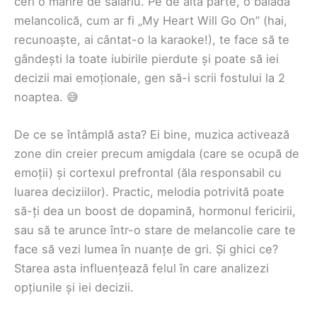
ceri o mărire de salariu. Pe de altă parte, o baladă
melancolică, cum ar fi „My Heart Will Go On” (hai,
recunoaște, ai cântat-o la karaoke!), te face să te
gândești la toate iubirile pierdute și poate să iei
decizii mai emoționale, gen să-i scrii fostului la 2
noaptea. 😅
De ce se întâmplă asta? Ei bine, muzica activează
zone din creier precum amigdala (care se ocupă de
emoții) și cortexul prefrontal (ăla responsabil cu
luarea deciziilor). Practic, melodia potrivită poate
să-ți dea un boost de dopamină, hormonul fericirii,
sau să te arunce într-o stare de melancolie care te
face să vezi lumea în nuanțe de gri. Și ghici ce?
Starea asta influențează felul în care analizezi
opțiunile și iei decizii.