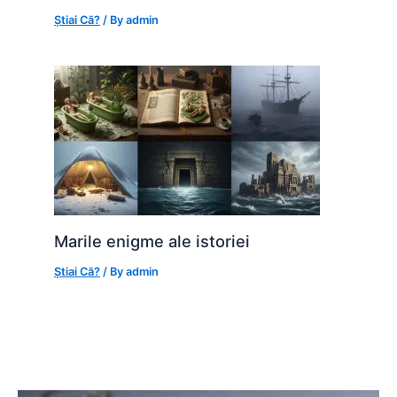
Știai Că?
/ By
admin
Marile enigme ale istoriei
Știai Că?
/ By
admin