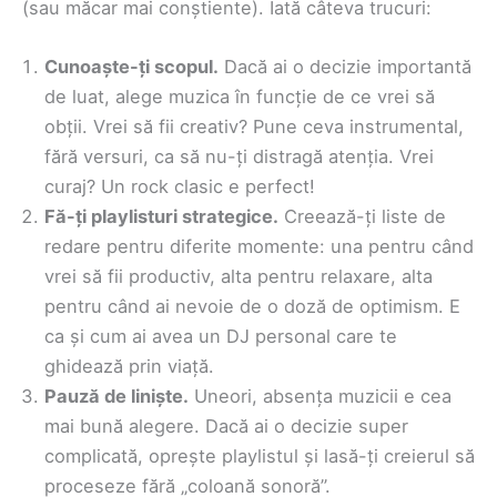
(sau măcar mai conștiente). Iată câteva trucuri:
Cunoaște-ți scopul.
Dacă ai o decizie importantă
de luat, alege muzica în funcție de ce vrei să
obții. Vrei să fii creativ? Pune ceva instrumental,
fără versuri, ca să nu-ți distragă atenția. Vrei
curaj? Un rock clasic e perfect!
Fă-ți playlisturi strategice.
Creează-ți liste de
redare pentru diferite momente: una pentru când
vrei să fii productiv, alta pentru relaxare, alta
pentru când ai nevoie de o doză de optimism. E
ca și cum ai avea un DJ personal care te
ghidează prin viață.
Pauză de liniște.
Uneori, absența muzicii e cea
mai bună alegere. Dacă ai o decizie super
complicată, oprește playlistul și lasă-ți creierul să
proceseze fără „coloană sonoră”.