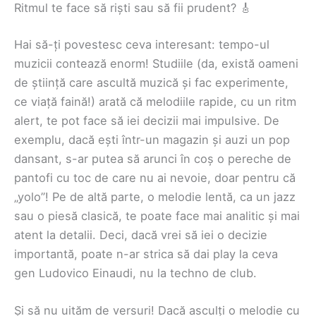
Ritmul te face să riști sau să fii prudent? 🎸
Hai să-ți povestesc ceva interesant: tempo-ul
muzicii contează enorm! Studiile (da, există oameni
de știință care ascultă muzică și fac experimente,
ce viață faină!) arată că melodiile rapide, cu un ritm
alert, te pot face să iei decizii mai impulsive. De
exemplu, dacă ești într-un magazin și auzi un pop
dansant, s-ar putea să arunci în coș o pereche de
pantofi cu toc de care nu ai nevoie, doar pentru că
„yolo”! Pe de altă parte, o melodie lentă, ca un jazz
sau o piesă clasică, te poate face mai analitic și mai
atent la detalii. Deci, dacă vrei să iei o decizie
importantă, poate n-ar strica să dai play la ceva
gen Ludovico Einaudi, nu la techno de club.
Și să nu uităm de versuri! Dacă asculți o melodie cu