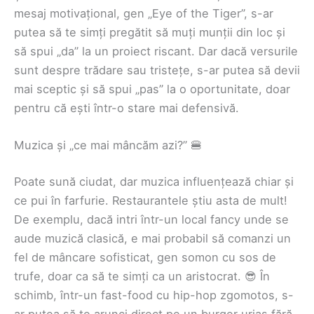
mesaj motivațional, gen „Eye of the Tiger”, s-ar
putea să te simți pregătit să muți munții din loc și
să spui „da” la un proiect riscant. Dar dacă versurile
sunt despre trădare sau tristețe, s-ar putea să devii
mai sceptic și să spui „pas” la o oportunitate, doar
pentru că ești într-o stare mai defensivă.
Muzica și „ce mai mâncăm azi?” 🍔
Poate sună ciudat, dar muzica influențează chiar și
ce pui în farfurie. Restaurantele știu asta de mult!
De exemplu, dacă intri într-un local fancy unde se
aude muzică clasică, e mai probabil să comanzi un
fel de mâncare sofisticat, gen somon cu sos de
trufe, doar ca să te simți ca un aristocrat. 😎 În
schimb, într-un fast-food cu hip-hop zgomotos, s-
ar putea să te arunci direct pe un burger uriaș fără