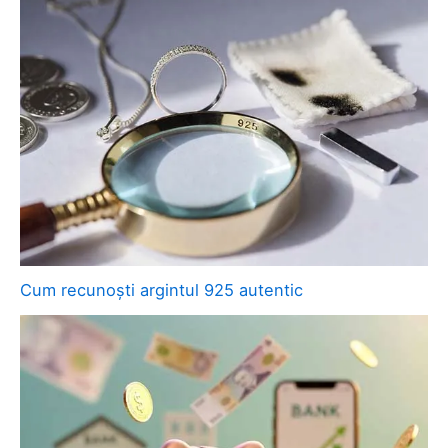
Cum recunoști argintul 925 autentic