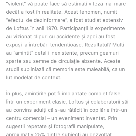
“violent” vă poate face să estimați viteza mai mare
decât a fost în realitate. Acest fenomen, numit
“efectul de dezinformare”, a fost studiat extensiv
de Loftus în anii 1970. Participanții la experimente
au vizionat clipuri cu accidente și apoi au fost
expuși la întrebări tendențioase. Rezultatul? Mulți
au “amintit” detalii inexistente, precum geamuri
sparte sau semne de circulație absente. Aceste
studii subliniază că memoria este maleabilă, ca un
lut modelat de context.
În plus, amintirile pot fi implantate complet false.
Într-un experiment clasic, Loftus și colaboratorii săi
au convins adulți că s-au rătăcit în copilărie într-un
centru comercial – un eveniment inventat. Prin
sugestii repetate și fotografii manipulate,
aproximativ 25% dintre subiecți au dezvoltat