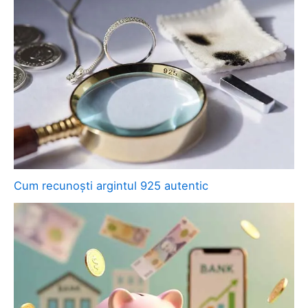
Cum recunoști argintul 925 autentic