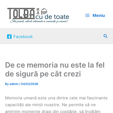
Skip
to
Meniu
content
Sea
Facebook
De ce memoria nu este la fel
de sigură pe cât crezi
By
admin
/
04/02/2026
Memoria umană este una dintre cele mai fascinante
capacități ale minții noastre. Ne permite să ne
amintim momente dragi din copilărie, să învățăm