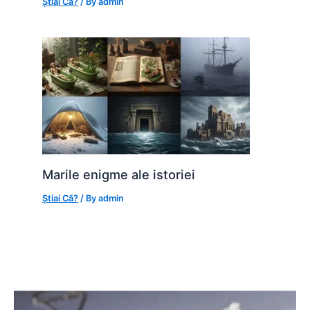
Știai Că?
/ By
admin
Marile enigme ale istoriei
Știai Că?
/ By
admin