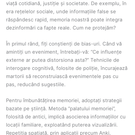
viață cotidiană, justiție și societate. De exemplu, în
era rețelelor sociale, unde informațiile false se
răspândesc rapid, memoria noastră poate integra
dezinformări ca fapte reale. Cum ne protejăm?
În primul rând, fiți conștienți de bias-uri. Când vă
amintiți un eveniment, întrebați-vă: “Ce influențe
externe ar putea distorsiona asta?” Tehnicile de
interogare cognitivă, folosite de poliție, încurajează
martorii să reconstruiască evenimentele pas cu
pas, reducând sugestiile.
Pentru îmbunătățirea memoriei, adoptați strategii
bazate pe știință. Metoda “palatului memoriei”,
folosită de antici, implică asocierea informațiilor cu
locații familiare, exploatând puterea vizualizării.
Repetiția spațiată, prin aplicații precum Anki,