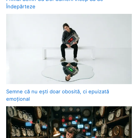
Îndepărteze
Semne că nu ești doar obosită, ci epuizată
emoțional