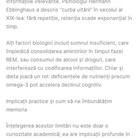
informațiile irelevante. Psihologul Hermann
Ebbinghaus a descris “curba uitării” în secolul al
XIX-lea: fără repetiție, retenția scade exponențial în
timp.
Alți factori biologici includ somnul insuficient, care
împiedică consolidarea amintirilor în timpul fazei
REM, sau consumul de alcool și droguri, care
interferează cu codificarea informațiilor. Chiar și
dieta joacă un rol: deficiențele de nutrienți precum
omega-3 pot accelera declinul cognitiv.
Implicații practice și cum să ne îmbunătățim
memoria
Înțelegerea acestor limitări nu este doar o
curiozitate academică; ea are implicații profunde în