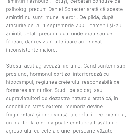
“amintiri flashbulb”. Totuși, cercetări conduse de
psihologi precum Daniel Schacter arată că aceste
amintiri nu sunt imune la erori. De pildă, după
atacurile de la 11 septembrie 2001, oamenii și-au
amintit detalii precum locul unde erau sau ce
făceau, dar revizuiri ulterioare au relevat
inconsistente majore.
Stresul acut agravează lucrurile. Când suntem sub
presiune, hormonul cortizol interferează cu
hipocampul, regiunea creierului responsabilă de
formarea amintirilor. Studii pe soldați sau
supraviețuitori de dezastre naturale arată că, în
condiții de stres extrem, memoria devine
fragmentară și predispusă la confuzii. De exemplu,
un martor la o crimă poate confunda trăsăturile
agresorului cu cele ale unei persoane văzute