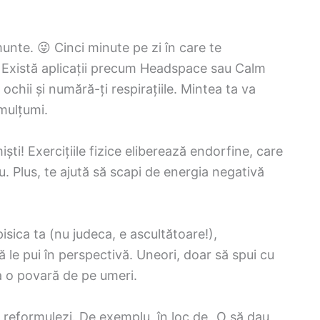
munte. 😜 Cinci minute pe zi în care te
. Există aplicații precum Headspace sau Calm
ochii și numără-ți respirațiile. Mintea ta va
 mulțumi.
ști! Exercițiile fizice eliberează endorfine, care
. Plus, te ajută să scapi de energia negativă
isica ta (nu judeca, e ascultătoare!),
ă le pui în perspectivă. Uneori, doar să spui cu
ia o povară de pe umeri.
 reformulezi. De exemplu, în loc de „O să dau