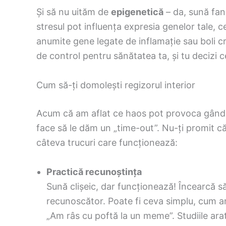
Și să nu uităm de
epigenetică
– da, sună fan
stresul pot influența expresia genelor tale, 
anumite gene legate de inflamație sau boli c
de control pentru sănătatea ta, și tu decizi ce
Cum să-ți domolești regizorul interior
Acum că am aflat ce haos pot provoca gându
face să le dăm un „time-out”. Nu-ți promit c
câteva trucuri care funcționează:
Practică recunoștința
Sună clișeic, dar funcționează! Încearcă să s
recunoscător. Poate fi ceva simplu, cum ar
„Am râs cu poftă la un meme”. Studiile arat