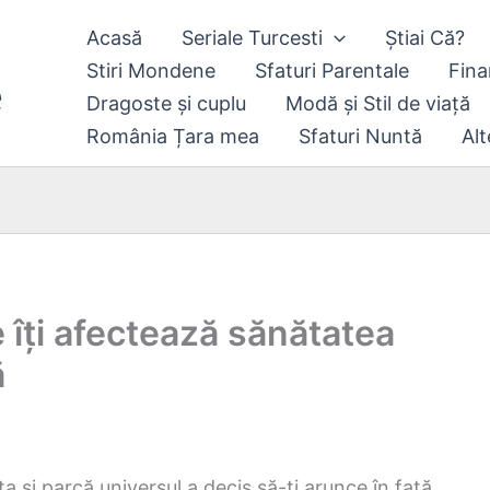
Acasă
Seriale Turcesti
Știai Că?
Stiri Mondene
Sfaturi Parentale
Fina
Dragoste și cuplu
Modă și Stil de viață
România Țara mea
Sfaturi Nuntă
Alt
 îți afectează sănătatea
ă
a și parcă universul a decis să-ți arunce în față