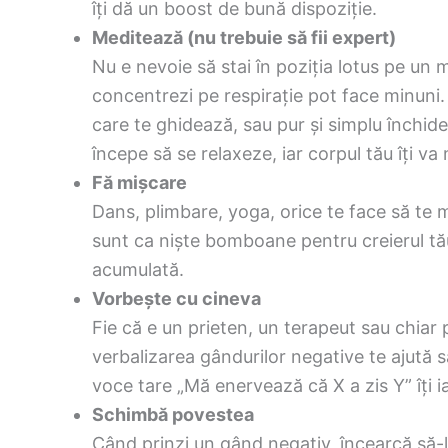
îți dă un boost de bună dispoziție.
Meditează (nu trebuie să fii expert)
Nu e nevoie să stai în poziția lotus pe un 
concentrezi pe respirație pot face minuni
care te ghidează, sau pur și simplu închide 
începe să se relaxeze, iar corpul tău îți va
Fă mișcare
Dans, plimbare, yoga, orice te face să te mi
sunt ca niște bomboane pentru creierul tău
acumulată.
Vorbește cu cineva
Fie că e un prieten, un terapeut sau chiar p
verbalizarea gândurilor negative te ajută s
voce tare „Mă enervează că X a zis Y” îți 
Schimbă povestea
Când prinzi un gând negativ, încearcă să-l