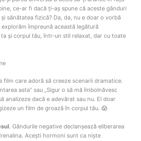
 Ei bine, ce-ar fi dacă ți-aș spune că aceste gânduri
ta și sănătatea fizică? Da, da, nu e doar o vorbă
 să explorăm împreună această legătură
ta și corpul tău, într-un stil relaxat, dar cu toate
ame
e film care adoră să creeze scenarii dramatice.
entarea asta” sau „Sigur o să mă îmbolnăvesc
 să analizeze dacă e adevărat sau nu. El doar
izeze un film de groază în corpul tău. 😱
esul
. Gândurile negative declanșează eliberarea
adrenalina. Acești hormoni sunt ca niște