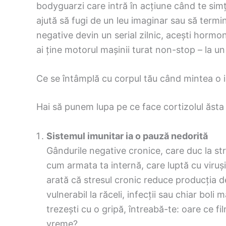
bodyguarzi care intră în acțiune când te simț
ajută să fugi de un leu imaginar sau să termi
negative devin un serial zilnic, acești hormon
ai ține motorul mașinii turat non-stop – la 
Ce se întâmplă cu corpul tău când mintea o 
Hai să punem lupa pe ce face cortizolul ăsta 
Sistemul imunitar ia o pauză nedorită
Gândurile negative cronice, care duc la str
cum armata ta internă, care luptă cu virușii
arată că stresul cronic reduce producția d
vulnerabil la răceli, infecții sau chiar boli
trezești cu o gripă, întreabă-te: oare ce fi
vreme?