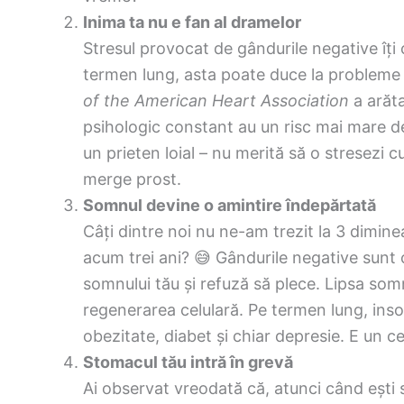
Inima ta nu e fan al dramelor
Stresul provocat de gândurile negative îți c
termen lung, asta poate duce la probleme 
of the American Heart Association
a arăta
psihologic constant au un risc mai mare de 
un prieten loial – nu merită să o stresezi 
merge prost.
Somnul devine o amintire îndepărtată
Câți dintre noi nu ne-am trezit la 3 dimin
acum trei ani? 😅 Gândurile negative sunt c
somnului tău și refuză să plece. Lipsa somn
regenerarea celulară. Pe termen lung, inso
obezitate, diabet și chiar depresie. E un ce
Stomacul tău intră în grevă
Ai observat vreodată că, atunci când ești 