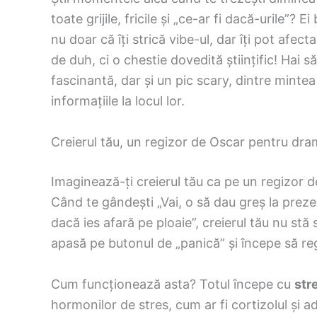
toate grijile, fricile și „ce-ar fi dacă-urile”?
nu doar că îți strică vibe-ul, dar îți pot afec
de duh, ci o chestie dovedită științific! Hai
fascinantă, dar și un pic scary, dintre mintea 
informațiile la locul lor.
Creierul tău, un regizor de Oscar pentru dr
Imaginează-ți creierul tău ca pe un regizor d
Când te gândești „Vai, o să dau greș la prez
dacă ies afară pe ploaie”, creierul tău nu stă
apasă pe butonul de „panică” și începe să reg
Cum funcționează asta? Totul începe cu
str
hormonilor de stres, cum ar fi cortizolul și 