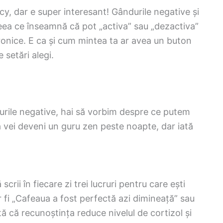
cy, dar e super interesant! Gândurile negative și
ceea ce înseamnă că pot „activa” sau „dezactiva”
ronice. E ca și cum mintea ta ar avea un buton
 setări alegi.
rile negative, hai să vorbim despre ce putem
ă vei deveni un guru zen peste noapte, dar iată
crii în fiecare zi trei lucruri pentru care ești
 fi „Cafeaua a fost perfectă azi dimineață” sau
ă că recunoștința reduce nivelul de cortizol și