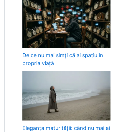
De ce nu mai simți că ai spațiu în
propria viață
Eleganța maturității: când nu mai ai