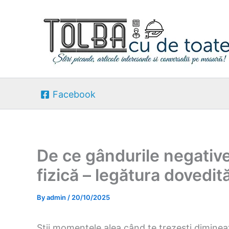
Skip
to
content
Facebook
De ce gândurile negative
fizică – legătura dovedit
By
admin
/
20/10/2025
Știi momentele alea când te trezești dimineaț