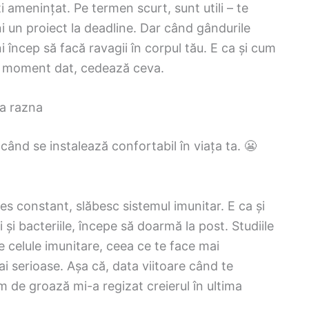
i amenințat. Pe termen scurt, sunt utili – te
ni un proiect la deadline. Dar când gândurile
i încep să facă ravagii în corpul tău. E ca și cum
un moment dat, cedează ceva.
ia razna
când se instalează confortabil în viața ta. 😬
es constant, slăbesc sistemul imunitar. E ca și
 și bacteriile, începe să doarmă la post. Studiile
e celule imunitare, ceea ce te face mai
 mai serioase. Așa că, data viitoare când te
lm de groază mi-a regizat creierul în ultima