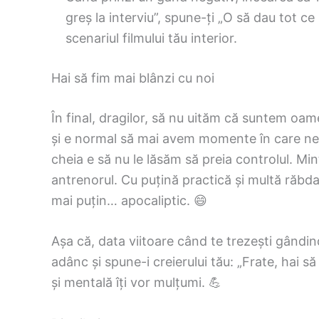
greș la interviu”, spune-ți „O să dau tot ce p
scenariul filmului tău interior.
Hai să fim mai blânzi cu noi
În final, dragilor, să nu uităm că suntem oame
și e normal să mai avem momente în care ne s
cheia e să nu le lăsăm să preia controlul. Mint
antrenorul. Cu puțină practică și multă răbd
mai puțin… apocaliptic. 😄
Așa că, data viitoare când te trezești gândind
adânc și spune-i creierului tău: „Frate, hai s
și mentală îți vor mulțumi. 💪