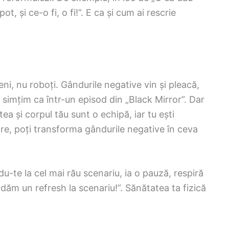
ot, și ce-o fi, o fi!”. E ca și cum ai rescrie
ni, nu roboți. Gândurile negative vin și pleacă,
imțim ca într-un episod din „Black Mirror”. Dar
ea și corpul tău sunt o echipă, iar tu ești
are, poți transforma gândurile negative în ceva
u-te la cel mai rău scenariu, ia o pauză, respiră
ă dăm un refresh la scenariu!”. Sănătatea ta fizică