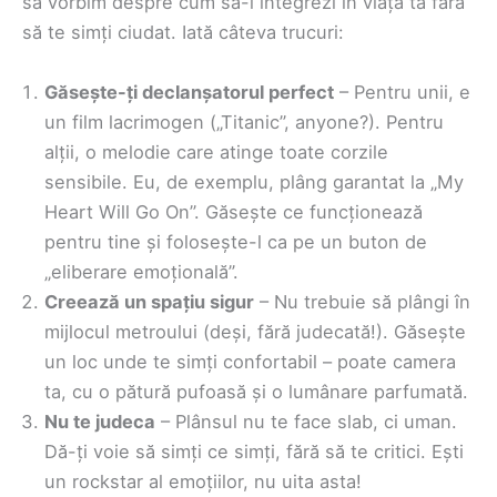
să vorbim despre cum să-l integrezi în viața ta fără
să te simți ciudat. Iată câteva trucuri:
Găsește-ți declanșatorul perfect
– Pentru unii, e
un film lacrimogen („Titanic”, anyone?). Pentru
alții, o melodie care atinge toate corzile
sensibile. Eu, de exemplu, plâng garantat la „My
Heart Will Go On”. Găsește ce funcționează
pentru tine și folosește-l ca pe un buton de
„eliberare emoțională”.
Creează un spațiu sigur
– Nu trebuie să plângi în
mijlocul metroului (deși, fără judecată!). Găsește
un loc unde te simți confortabil – poate camera
ta, cu o pătură pufoasă și o lumânare parfumată.
Nu te judeca
– Plânsul nu te face slab, ci uman.
Dă-ți voie să simți ce simți, fără să te critici. Ești
un rockstar al emoțiilor, nu uita asta!