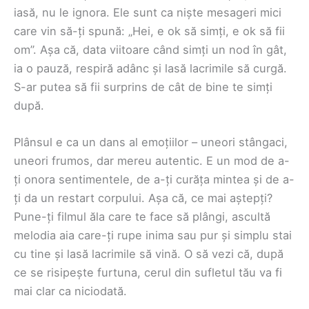
iasă, nu le ignora. Ele sunt ca niște mesageri mici
care vin să-ți spună: „Hei, e ok să simți, e ok să fii
om”. Așa că, data viitoare când simți un nod în gât,
ia o pauză, respiră adânc și lasă lacrimile să curgă.
S-ar putea să fii surprins de cât de bine te simți
după.
Plânsul e ca un dans al emoțiilor – uneori stângaci,
uneori frumos, dar mereu autentic. E un mod de a-
ți onora sentimentele, de a-ți curăța mintea și de a-
ți da un restart corpului. Așa că, ce mai aștepți?
Pune-ți filmul ăla care te face să plângi, ascultă
melodia aia care-ți rupe inima sau pur și simplu stai
cu tine și lasă lacrimile să vină. O să vezi că, după
ce se risipește furtuna, cerul din sufletul tău va fi
mai clar ca niciodată.