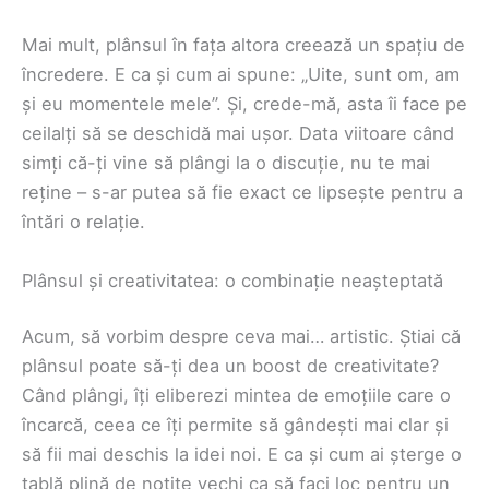
Mai mult, plânsul în fața altora creează un spațiu de
încredere. E ca și cum ai spune: „Uite, sunt om, am
și eu momentele mele”. Și, crede-mă, asta îi face pe
ceilalți să se deschidă mai ușor. Data viitoare când
simți că-ți vine să plângi la o discuție, nu te mai
reține – s-ar putea să fie exact ce lipsește pentru a
întări o relație.
Plânsul și creativitatea: o combinație neașteptată
Acum, să vorbim despre ceva mai… artistic. Știai că
plânsul poate să-ți dea un boost de creativitate?
Când plângi, îți eliberezi mintea de emoțiile care o
încarcă, ceea ce îți permite să gândești mai clar și
să fii mai deschis la idei noi. E ca și cum ai șterge o
tablă plină de notițe vechi ca să faci loc pentru un