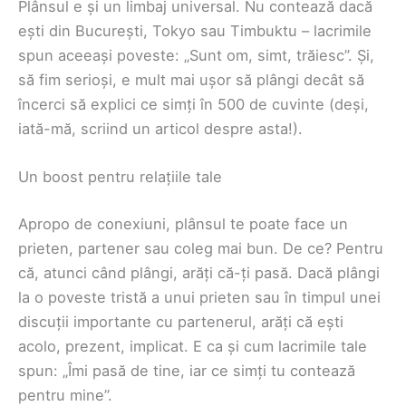
Plânsul e și un limbaj universal. Nu contează dacă
ești din București, Tokyo sau Timbuktu – lacrimile
spun aceeași poveste: „Sunt om, simt, trăiesc”. Și,
să fim serioși, e mult mai ușor să plângi decât să
încerci să explici ce simți în 500 de cuvinte (deși,
iată-mă, scriind un articol despre asta!).
Un boost pentru relațiile tale
Apropo de conexiuni, plânsul te poate face un
prieten, partener sau coleg mai bun. De ce? Pentru
că, atunci când plângi, arăți că-ți pasă. Dacă plângi
la o poveste tristă a unui prieten sau în timpul unei
discuții importante cu partenerul, arăți că ești
acolo, prezent, implicat. E ca și cum lacrimile tale
spun: „Îmi pasă de tine, iar ce simți tu contează
pentru mine”.