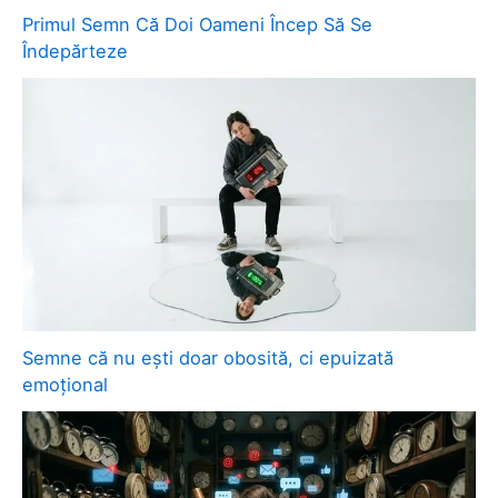
Primul Semn Că Doi Oameni Încep Să Se
Îndepărteze
Semne că nu ești doar obosită, ci epuizată
emoțional