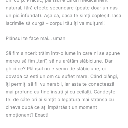
din corp. Practic, plânsul e ca un medicament
natural, fără efecte secundare (poate doar un nas
un pic înfundat). Așa că, dacă te simți copleșit, lasă
lacrimile să curgă – corpul tău îți va mulțumi!
Plânsul te face mai… uman
Să fim sinceri: trăim într-o lume în care ni se spune
mereu să fim „tari”, să nu arătăm slăbiciune. Dar
ghici ce? Plânsul nu e semn de slăbiciune, ci
dovada că ești un om cu suflet mare. Când plângi,
îți permiți să fii vulnerabil, iar asta te conectează
mai profund cu tine însuți și cu ceilalți. Gândește-
te: de câte ori ai simțit o legătură mai strânsă cu
cineva după ce ați împărtășit un moment
emoționant? Exact!