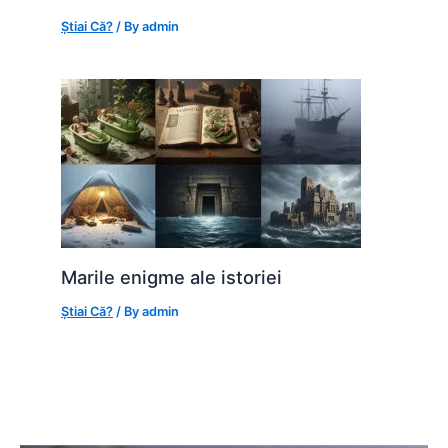
Știai Că?
/ By
admin
Marile enigme ale istoriei
Știai Că?
/ By
admin