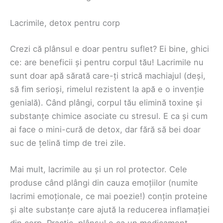
Lacrimile, detox pentru corp
Crezi că plânsul e doar pentru suflet? Ei bine, ghici
ce: are beneficii și pentru corpul tău! Lacrimile nu
sunt doar apă sărată care-ți strică machiajul (deși,
să fim serioși, rimelul rezistent la apă e o invenție
genială). Când plângi, corpul tău elimină toxine și
substanțe chimice asociate cu stresul. E ca și cum
ai face o mini-cură de detox, dar fără să bei doar
suc de țelină timp de trei zile.
Mai mult, lacrimile au și un rol protector. Cele
produse când plângi din cauza emoțiilor (numite
lacrimi emoționale, ce mai poezie!) conțin proteine
și alte substanțe care ajută la reducerea inflamației