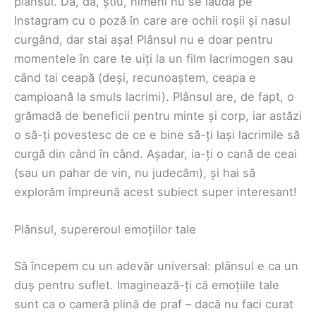
plânsul. Da, da, știu, nimeni nu se laudă pe
Instagram cu o poză în care are ochii roșii și nasul
curgând, dar stai așa! Plânsul nu e doar pentru
momentele în care te uiți la un film lacrimogen sau
când tai ceapă (deși, recunoaștem, ceapa e
campioană la smuls lacrimi). Plânsul are, de fapt, o
grămadă de beneficii pentru minte și corp, iar astăzi
o să-ți povestesc de ce e bine să-ți lași lacrimile să
curgă din când în când. Așadar, ia-ți o cană de ceai
(sau un pahar de vin, nu judecăm), și hai să
explorăm împreună acest subiect super interesant!
Plânsul, supereroul emoțiilor tale
Să începem cu un adevăr universal: plânsul e ca un
duș pentru suflet. Imaginează-ți că emoțiile tale
sunt ca o cameră plină de praf – dacă nu faci curat