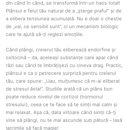
din când în când, se transformă într-un haos total!
Plânsul e felul tău natural de a „șterge praful” și de
a elibera tensiunea acumulată. Nu e doar o chestie
de „vai, ce sensibil sunt”, ci un mecanism biologic
care te ajută să-ți reglezi emoțiile.
Când plângi, creierul tău eliberează endorfine și
oxitocină – da, aceleași substanțe care apar când
râzi sau când te îmbrățișezi cu cineva drag. Practic,
plânsul e ca o petrecere surpriză pentru creierul
tău, care spune: „Uau, mulțumesc că m-ai eliberat
de stresul ăsta!”. Studiile arată că un plâns bun
poate reduce nivelul de cortizol (hormonul
stresului), ceea ce te face să te simți mai calm și
mai relaxat. Așa că, data viitoare când simți că-ți
vine să plângi, nu te mai ascunde sub pătură – lasă
lacrimile să facă magie!