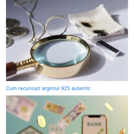
Cum recunoști argintul 925 autentic