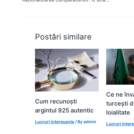
o
p
n
o
p
g
k
er
Postări similare
Ce ne înva
Cum recunoști
turcești 
argintul 925 autentic
loialitate
Lucruri interesante
/ By
admin
Lucruri inter