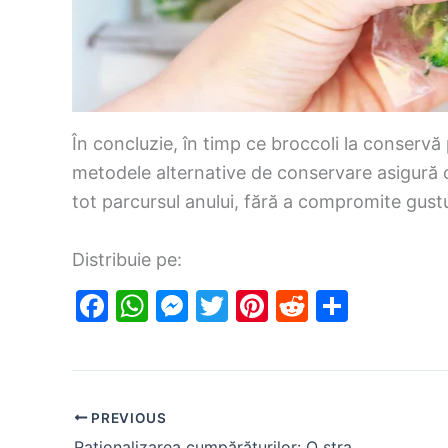
În concluzie, în timp ce broccoli la conservă 
metodele alternative de conservare asigură c
tot parcursul anului, fără a compromite gustu
Distribuie pe:
F
W
M
T
Pi
R
S
a
h
e
w
nt
e
h
c
at
s
itt
er
d
ar
e
s
s
er
e
di
e
PREVIOUS
b
A
e
st
t
Raționalizarea cumpărăturilor: O strategie foto inteligentă