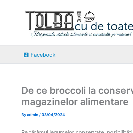
Skip
to
content
Facebook
De ce broccoli la conserv
magazinelor alimentare
By
admin
/
03/04/2024
Pe tărâmul legumelor conservate, posibilități