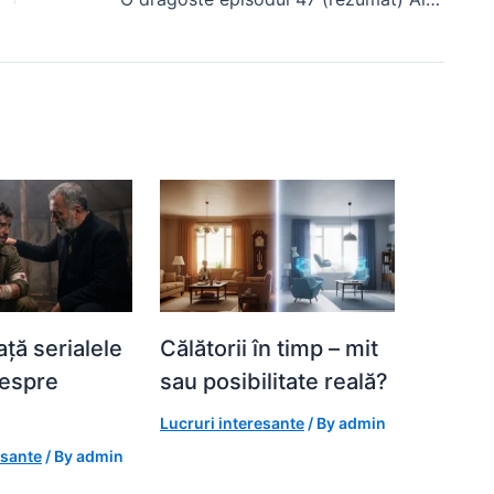
ță serialele
Călătorii în timp – mit
despre
sau posibilitate reală?
Lucruri interesante
/ By
admin
esante
/ By
admin