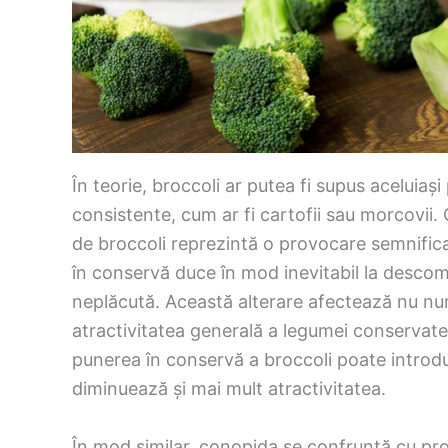
În teorie, broccoli ar putea fi supus aceluia
consistente, cum ar fi cartofii sau morcovii.
de broccoli reprezintă o provocare semnific
în conservă duce în mod inevitabil la descom
neplăcută. Această alterare afectează nu numa
atractivitatea generală a legumei conservate
punerea în conservă a broccoli poate introdu
diminuează și mai mult atractivitatea.
În mod similar, conopida se confruntă cu pro