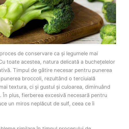
și proces de conservare ca și legumele mai
 Cu toate acestea, natura delicată a buchețelelor
ativă. Timpul de gătire necesar pentru punerea
punerea broccoli, rezultând o terciuială
i textura, ci și gustul și culoarea, diminuând
. În plus, fierberea excesivă necesară pentru
ce un miros neplăcut de sulf, ceea ce îi
bleme similare în timpul procesului de