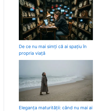
De ce nu mai simți că ai spațiu în
propria viață
Eleganța maturității: când nu mai ai