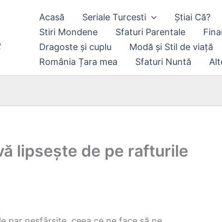
Acasă
Seriale Turcesti
Știai Că?
Stiri Mondene
Sfaturi Parentale
Fina
Dragoste și cuplu
Modă și Stil de viață
România Țara mea
Sfaturi Nuntă
Alt
ă lipsește de pe rafturile
le par nesfârșite, ceea ce ne face să ne