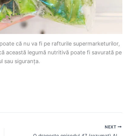
poate că nu va fi pe rafturile supermarketurilor,
ă această legumă nutritivă poate fi savurată pe
l sau siguranța.
NEXT
O dragoste episodul 47 (rezumat) Alev pleacă în străinătate