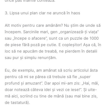
orice pas înainte contează.
3. Lipsa unui plan clar ne aruncă în haos
Alt motiv pentru care amânăm? Nu știm de unde să
începem. Sarcinile mari, gen „organizează-ți viața”
sau „începe o afacere”, sunt ca un puzzle de 1000
de piese fără poză pe cutie. E copleșitor! Așa că, în
loc să ne apucăm de treabă, ne pierdem în detalii
sau pur și simplu renunțăm.
Eu, de exemplu, am amânat să scriu articolul ăsta
pentru că mi se părea că trebuie să fie „super
profund și amuzant”. Dar apoi mi-am zis: „Hai, măi,
doar notează câteva idei și vezi ce iese!”. Și uite-
mă aici, scriind cu tine de mână (sau mai bine zis,
de tastatură).