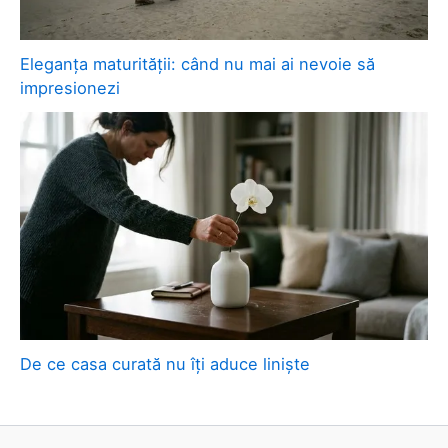
Eleganța maturității: când nu mai ai nevoie să
impresionezi
De ce casa curată nu îți aduce liniște