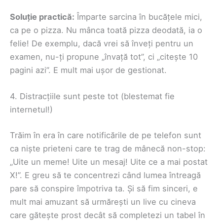
Soluție practică:
Împarte sarcina în bucățele mici,
ca pe o pizza. Nu mânca toată pizza deodată, ia o
felie! De exemplu, dacă vrei să înveți pentru un
examen, nu-ți propune „învață tot”, ci „citește 10
pagini azi”. E mult mai ușor de gestionat.
4. Distracțiile sunt peste tot (blestemat fie
internetul!)
Trăim în era în care notificările de pe telefon sunt
ca niște prieteni care te trag de mânecă non-stop:
„Uite un meme! Uite un mesaj! Uite ce a mai postat
X!”. E greu să te concentrezi când lumea întreagă
pare să conspire împotriva ta. Și să fim sinceri, e
mult mai amuzant să urmărești un live cu cineva
care gătește prost decât să completezi un tabel în