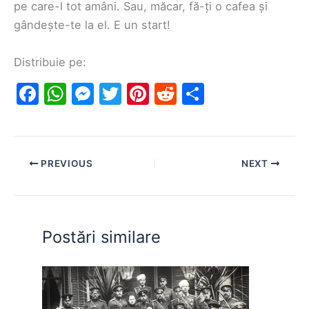
pe care-l tot amâni. Sau, măcar, fă-ți o cafea și
gândește-te la el. E un start!
Distribuie pe:
F
W
M
T
Pi
R
S
a
h
e
w
nt
e
h
c
at
s
itt
er
d
ar
e
s
s
er
e
di
e
PREVIOUS
NEXT
b
A
e
st
t
o
p
n
o
p
g
Postări similare
k
er