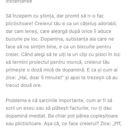
instantanee
Să începem cu știința, dar promit să n-o fac
plictisitoare! Creierul tău e ca un cățeluș adorabil,
dar cam leneș, care aleargă după orice îi aduce
bucurie pe loc. Dopamina, substanța aia care ne
face să ne simțim bine, e ca un biscuite pentru
creier. Când alegi să te uiți la un clip cu pisici în loc
să termini proiectul pentru muncă, creierul tău
primește o doză mică de dopamină. E ca și cum ai
zice: „Hai, doar 5 minute!” și apoi te trezești că au
trecut două ore.
Problema e că sarcinile importante, cum ar fi să
scrii un eseu sau să plătești facturile, nu-ți dau
dopamină imediat. Ba chiar pot părea copleșitoare
sau plictisitoare. Așa că, ce face creierul? Zice: „Pff,