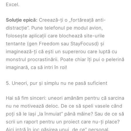
Excel.
Soluție epică:
Creează-ți o „fortăreață anti-
distracție”. Pune telefonul pe modul avion,
folosește aplicații care blochează site-urile
tentante (gen Freedom sau StayFocusd) și
imaginează-ți că ești un supererou care luptă cu
monstrul procrastinării. Poate chiar îți pui o pelerină
imaginară, ca să intri în rol!
5. Uneori, pur și simplu nu ne pasă suficient
Hai să fim sinceri: uneori amânăm pentru că sarcina
nu ne motivează deloc. De ce să speli vasele când
poți să le lași „la înmuiat” până mâine? Sau de ce să
scrii un raport pentru un proiect care nu-ți place?
Aici intră în joc găsirea unui „de ce” personal.