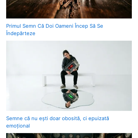
Primul Semn Că Doi Oameni Încep Să Se
Îndepărteze
Semne că nu ești doar obosită, ci epuizată
emoțional