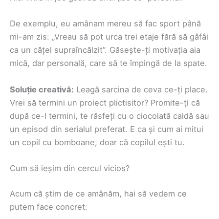
De exemplu, eu amânam mereu să fac sport până
mi-am zis: „Vreau să pot urca trei etaje fără să gâfâi
ca un cățel supraîncălzit”. Găsește-ți motivația aia
mică, dar personală, care să te împingă de la spate.
Soluție creativă:
Leagă sarcina de ceva ce-ți place.
Vrei să termini un proiect plictisitor? Promite-ți că
după ce-l termini, te răsfeți cu o ciocolată caldă sau
un episod din serialul preferat. E ca și cum ai mitui
un copil cu bomboane, doar că copilul ești tu.
Cum să ieșim din cercul vicios?
Acum că știm de ce amânăm, hai să vedem ce
putem face concret: