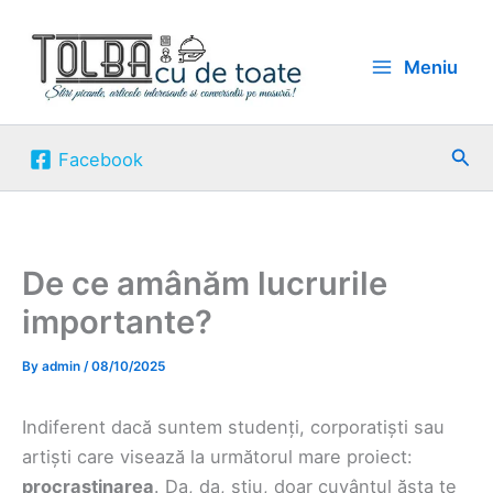
Skip
to
Meniu
content
Sea
Facebook
De ce amânăm lucrurile
importante?
By
admin
/
08/10/2025
Indiferent dacă suntem studenți, corporatiști sau
artiști care visează la următorul mare proiect:
procrastinarea
. Da, da, știu, doar cuvântul ăsta te