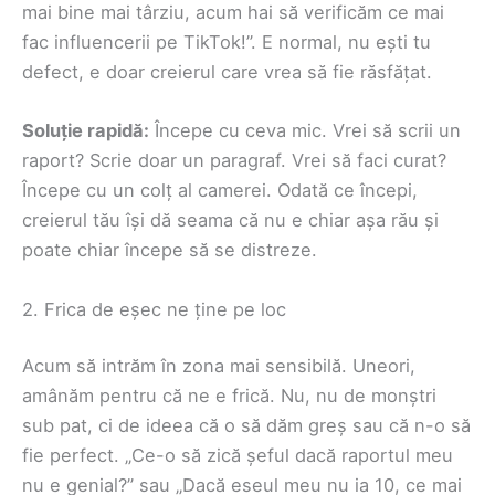
mai bine mai târziu, acum hai să verificăm ce mai
fac influencerii pe TikTok!”. E normal, nu ești tu
defect, e doar creierul care vrea să fie răsfățat.
Soluție rapidă:
Începe cu ceva mic. Vrei să scrii un
raport? Scrie doar un paragraf. Vrei să faci curat?
Începe cu un colț al camerei. Odată ce începi,
creierul tău își dă seama că nu e chiar așa rău și
poate chiar începe să se distreze.
2. Frica de eșec ne ține pe loc
Acum să intrăm în zona mai sensibilă. Uneori,
amânăm pentru că ne e frică. Nu, nu de monștri
sub pat, ci de ideea că o să dăm greș sau că n-o să
fie perfect. „Ce-o să zică șeful dacă raportul meu
nu e genial?” sau „Dacă eseul meu nu ia 10, ce mai