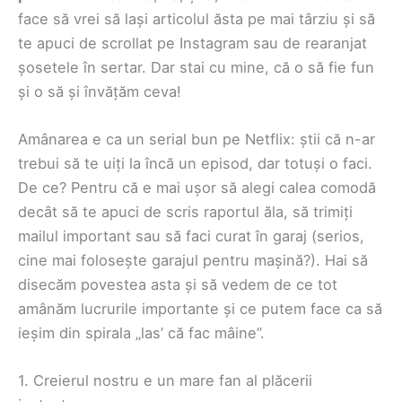
face să vrei să lași articolul ăsta pe mai târziu și să
te apuci de scrollat pe Instagram sau de rearanjat
șosetele în sertar. Dar stai cu mine, că o să fie fun
și o să și învățăm ceva!
Amânarea e ca un serial bun pe Netflix: știi că n-ar
trebui să te uiți la încă un episod, dar totuși o faci.
De ce? Pentru că e mai ușor să alegi calea comodă
decât să te apuci de scris raportul ăla, să trimiți
mailul important sau să faci curat în garaj (serios,
cine mai folosește garajul pentru mașină?). Hai să
disecăm povestea asta și să vedem de ce tot
amânăm lucrurile importante și ce putem face ca să
ieșim din spirala „las’ că fac mâine”.
1. Creierul nostru e un mare fan al plăcerii