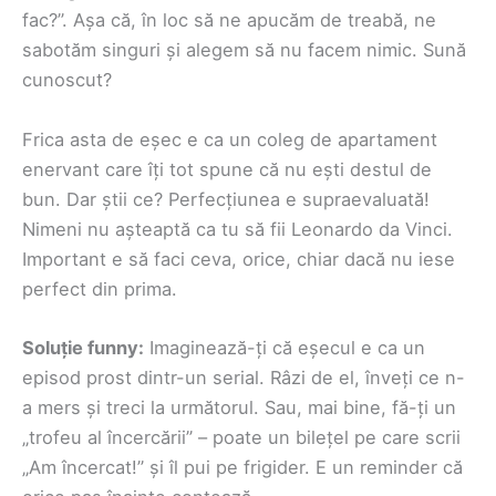
fac?”. Așa că, în loc să ne apucăm de treabă, ne
sabotăm singuri și alegem să nu facem nimic. Sună
cunoscut?
Frica asta de eșec e ca un coleg de apartament
enervant care îți tot spune că nu ești destul de
bun. Dar știi ce? Perfecțiunea e supraevaluată!
Nimeni nu așteaptă ca tu să fii Leonardo da Vinci.
Important e să faci ceva, orice, chiar dacă nu iese
perfect din prima.
Soluție funny:
Imaginează-ți că eșecul e ca un
episod prost dintr-un serial. Râzi de el, înveți ce n-
a mers și treci la următorul. Sau, mai bine, fă-ți un
„trofeu al încercării” – poate un bilețel pe care scrii
„Am încercat!” și îl pui pe frigider. E un reminder că