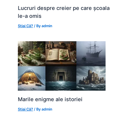
Lucruri despre creier pe care școala
le-a omis
Știai Că?
/ By
admin
Marile enigme ale istoriei
Știai Că?
/ By
admin