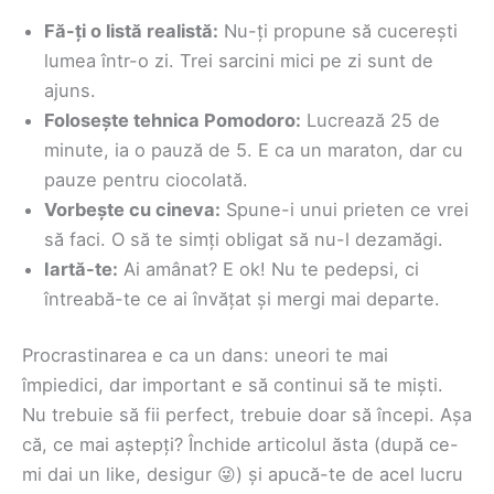
Fă-ți o listă realistă:
Nu-ți propune să cucerești
lumea într-o zi. Trei sarcini mici pe zi sunt de
ajuns.
Folosește tehnica Pomodoro:
Lucrează 25 de
minute, ia o pauză de 5. E ca un maraton, dar cu
pauze pentru ciocolată.
Vorbește cu cineva:
Spune-i unui prieten ce vrei
să faci. O să te simți obligat să nu-l dezamăgi.
Iartă-te:
Ai amânat? E ok! Nu te pedepsi, ci
întreabă-te ce ai învățat și mergi mai departe.
Procrastinarea e ca un dans: uneori te mai
împiedici, dar important e să continui să te miști.
Nu trebuie să fii perfect, trebuie doar să începi. Așa
că, ce mai aștepți? Închide articolul ăsta (după ce-
mi dai un like, desigur 😜) și apucă-te de acel lucru