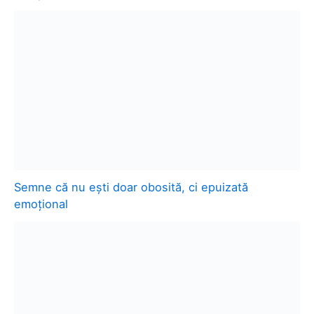
Semne că nu ești doar obosită, ci epuizată
emoțional