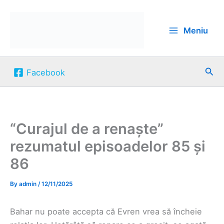
Skip
to
Meniu
content
Sea
Facebook
“Curajul de a renaște”
rezumatul episoadelor 85 și
86
By
admin
/
12/11/2025
Bahar nu poate accepta că Evren vrea să încheie