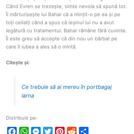
Când Evren se trezește, simte nevoia să spună tot.
Îi mărturisește lui Bahar că a mințit-o pe ea și pe
toți ceilalți când a spus că leșinul lui nu a avut
legătură cu tratamentul. Bahar rămâne fără cuvinte.
Îi este greu să accepte că din nou un bărbat pe
care îl iubea a ales să o mintă.
Citește și:
Ce trebuie să ai mereu în portbagaj
iarna
Distribuie pe:
F
W
M
T
Pi
R
S