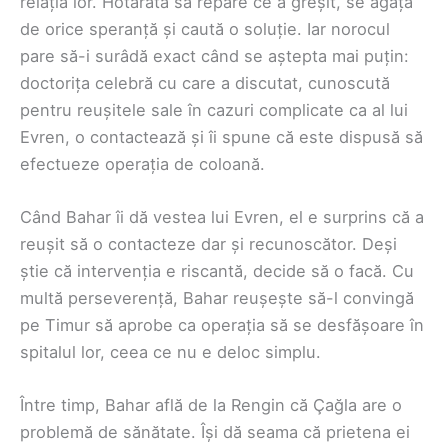
relația lor. Hotărâtă să repare ce a greșit, se agață
de orice speranță și caută o soluție. Iar norocul
pare să-i surâdă exact când se aștepta mai puțin:
doctorița celebră cu care a discutat, cunoscută
pentru reușitele sale în cazuri complicate ca al lui
Evren, o contactează și îi spune că este dispusă să
efectueze operația de coloană.
Când Bahar îi dă vestea lui Evren, el e surprins că a
reușit să o contacteze dar și recunoscător. Deși
știe că intervenția e riscantă, decide să o facă. Cu
multă perseverență, Bahar reușește să-l convingă
pe Timur să aprobe ca operația să se desfășoare în
spitalul lor, ceea ce nu e deloc simplu.
Între timp, Bahar află de la Rengin că Çağla are o
problemă de sănătate. Își dă seama că prietena ei