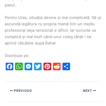
pasul.
Pentru Uras, situația devine și mai complicată. Să-și
ascundă legătura cu propria mamă într-un mediu
profesional deja tensionat e dificil. Iar lucrurile se
complică și mai mult când unui coleg tânăr i se
aprind călcâiele după Bahar.
Distribuie pe:
F
W
M
T
Pi
R
S
a
h
e
w
nt
e
h
c
at
s
itt
er
d
ar
e
s
s
er
e
di
e
PREVIOUS
NEXT
b
A
e
st
t
o
p
n