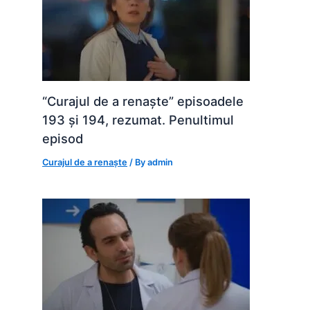
“Curajul de a renaște” episoadele
193 și 194, rezumat. Penultimul
episod
Curajul de a renaște
/ By
admin