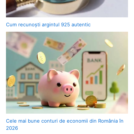
Cum recunoști argintul 925 autentic
Cele mai bune conturi de economii din România în
2026