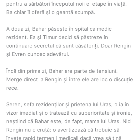
pentru a sărbători începutul noii ei etape în viață.
Ba chiar îi oferă și o geantă scumpă.
A doua zi, Bahar pășește în spital ca medic
rezident. Ea și Timur decid să păstreze în
continuare secretul că sunt căsătoriți. Doar Rengin
și Evren cunosc adevărul.
Încă din prima zi, Bahar are parte de tensiuni.
Merge direct la Rengin și între ele are loc o discuție
rece.
Seren, șefa rezidenților și prietena lui Uras, o ia în
vizor imediat și o tratează cu superioritate și ironie,
neștiind că Bahar este, de fapt, mama lui Uras. Nici
Rengin nu o cruță: o avertizează că trebuie să
învețe rapid termenii medicali dacă vrea să țină