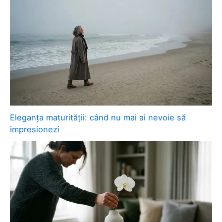
Eleganța maturității: când nu mai ai nevoie să
impresionezi