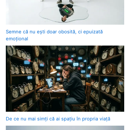
Semne că nu ești doar obosită, ci epuizată
emoțional
De ce nu mai simți că ai spațiu în propria viață