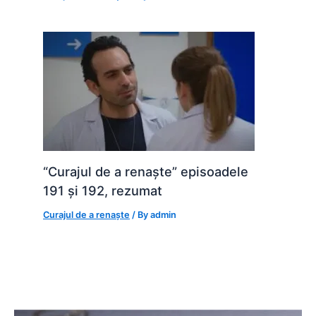
“Curajul de a renaște” episoadele
191 și 192, rezumat
Curajul de a renaște
/ By
admin