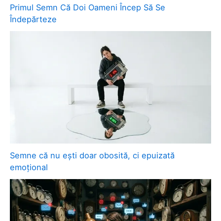
Primul Semn Că Doi Oameni Încep Să Se
Îndepărteze
Semne că nu ești doar obosită, ci epuizată
emoțional