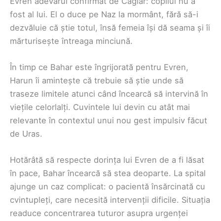
Evren adevărul confirmat de Caglar: copilul nu a
fost al lui. El o duce pe Naz la mormânt, fără să-i
dezvăluie că știe totul, însă femeia își dă seama și îi
mărturisește întreaga minciună.
În timp ce Bahar este îngrijorată pentru Evren,
Harun îi amintește că trebuie să știe unde să
traseze limitele atunci când încearcă să intervină în
viețile celorlalți. Cuvintele lui devin cu atât mai
relevante în contextul unui nou gest impulsiv făcut
de Uras.
Hotărâtă să respecte dorința lui Evren de a fi lăsat
în pace, Bahar încearcă să stea deoparte. La spital
ajunge un caz complicat: o pacientă însărcinată cu
cvintupleți, care necesită intervenții dificile. Situația
readuce concentrarea tuturor asupra urgenței