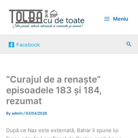
Skip
to
Meniu
content
Sea
Facebook
“Curajul de a renaște”
episoadele 183 și 184,
rezumat
By
admin
/
03/04/2026
După ce Naz este externată, Bahar îi spune lui