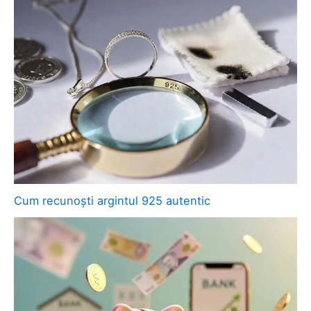
Cum recunoști argintul 925 autentic