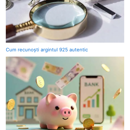
Cum recunoști argintul 925 autentic