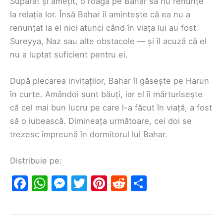
Supărat și amețit, o roagă pe Bahar să nu renunțe
la relația lor. Însă Bahar îi amintește că ea nu a
renunțat la el nici atunci când în viața lui au fost
Sureyya, Naz sau alte obstacole — și îl acuză că el
nu a luptat suficient pentru ei.
După plecarea invitaților, Bahar îl găsește pe Harun
în curte. Amândoi sunt băuți, iar el îi mărturisește
că cel mai bun lucru pe care l-a făcut în viață, a fost
să o iubească. Dimineața următoare, cei doi se
trezesc împreună în dormitorul lui Bahar.
Distribuie pe:
F
W
M
T
Pi
R
S
a
h
e
w
nt
e
h
c
at
s
itt
er
d
ar