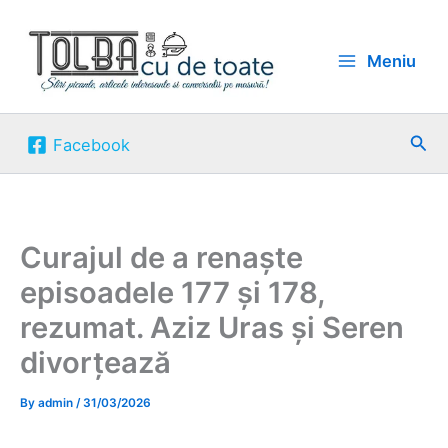
Skip
to
Meniu
content
Sea
Facebook
Curajul de a renaște
episoadele 177 și 178,
rezumat. Aziz Uras și Seren
divorțează
By
admin
/
31/03/2026