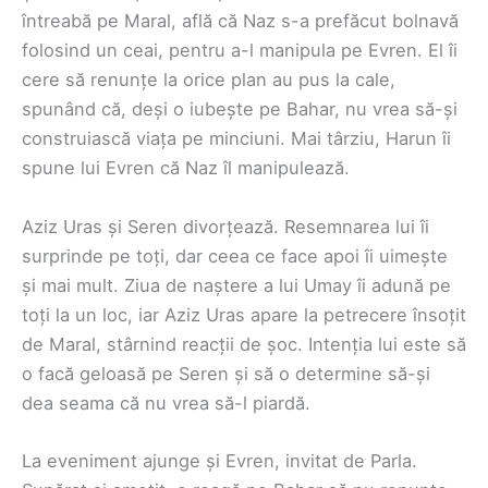
întreabă pe Maral, află că Naz s-a prefăcut bolnavă
folosind un ceai, pentru a-l manipula pe Evren. El îi
cere să renunțe la orice plan au pus la cale,
spunând că, deși o iubește pe Bahar, nu vrea să-și
construiască viața pe minciuni. Mai târziu, Harun îi
spune lui Evren că Naz îl manipulează.
Aziz Uras și Seren divorțează. Resemnarea lui îi
surprinde pe toți, dar ceea ce face apoi îi uimește
și mai mult. Ziua de naștere a lui Umay îi adună pe
toți la un loc, iar Aziz Uras apare la petrecere însoțit
de Maral, stârnind reacții de șoc. Intenția lui este să
o facă geloasă pe Seren și să o determine să-și
dea seama că nu vrea să-l piardă.
La eveniment ajunge și Evren, invitat de Parla.