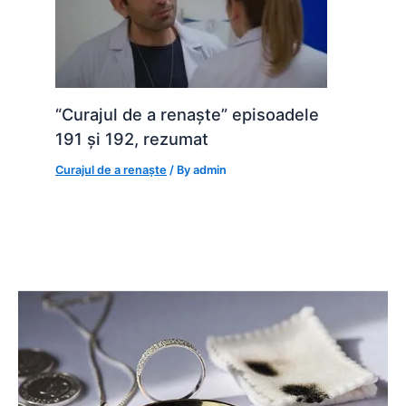
“Curajul de a renaște” episoadele
191 și 192, rezumat
Curajul de a renaște
/ By
admin