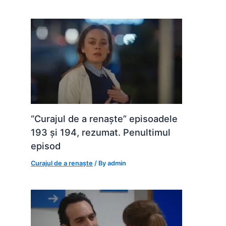
“Curajul de a renaște” episoadele
193 și 194, rezumat. Penultimul
episod
Curajul de a renaște
/ By
admin