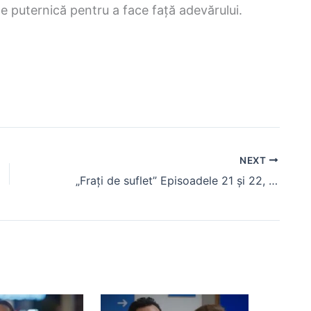
de puternică pentru a face față adevărului.
NEXT
„Frați de suflet” Episoadele 21 și 22, rezumat. Gulayse este nevoită să facă o alegere