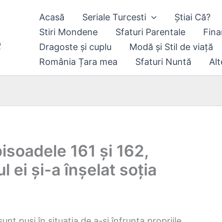
Acasă
Seriale Turcesti
Știai Că?
Stiri Mondene
Sfaturi Parentale
Fina
Dragoste și cuplu
Modă și Stil de viață
România Țara mea
Sfaturi Nuntă
Alt
isoadele 161 și 162,
l ei și-a înșelat soția
nt puși în situația de a-și înfrunta propriile