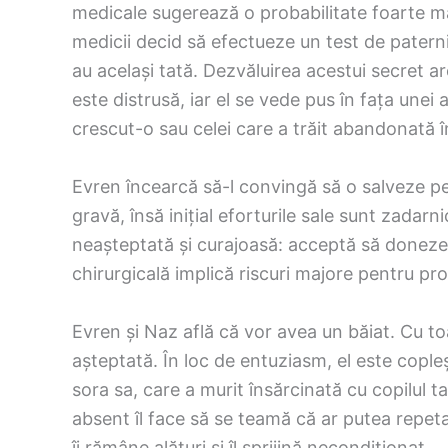
medicale sugerează o probabilitate foarte ma
medicii decid să efectueze un test de paterni
au același tată. Dezvăluirea acestui secret a
este distrusă, iar el se vede pus în fața unei 
crescut-o sau celei care a trăit abandonată î
Evren încearcă să-l convingă să o salveze pe
gravă, însă inițial eforturile sale sunt zadarn
neașteptată și curajoasă: acceptă să doneze 
chirurgicală implică riscuri majore pentru pro
Evren și Naz află că vor avea un băiat. Cu to
așteptată. În loc de entuziasm, el este copleș
sora sa, care a murit însărcinată cu copilul ta
absent îl face să se teamă că ar putea repeta
îi rămâne alături și îl sprijină necondiționat.