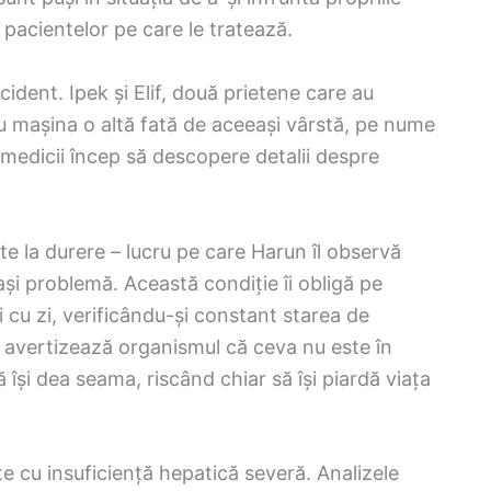
pacientelor pe care le tratează.
ccident. Ipek și Elif, două prietene care au
cu mașina o altă fată de aceeași vârstă, pe nume
medicii încep să descopere detalii despre
ate la durere – lucru pe care Harun îl observă
și problemă. Această condiție îi obligă pe
i cu zi, verificându-și constant starea de
l avertizează organismul că ceva nu este în
ă își dea seama, riscând chiar să își piardă viața
te cu insuficiență hepatică severă. Analizele