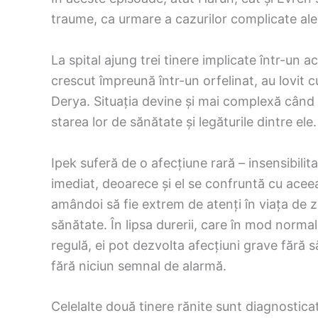
traume, ca urmare a cazurilor complicate ale 
La spital ajung trei tinere implicate într-un a
crescut împreună într-un orfelinat, au lovit 
Derya. Situația devine și mai complexă când 
starea lor de sănătate și legăturile dintre ele.
Ipek suferă de o afecțiune rară – insensibilit
imediat, deoarece și el se confruntă cu aceea
amândoi să fie extrem de atenți în viața de z
sănătate. În lipsa durerii, care în mod norma
regulă, ei pot dezvolta afecțiuni grave fără s
fără niciun semnal de alarmă.
Celelalte două tinere rănite sunt diagnostica