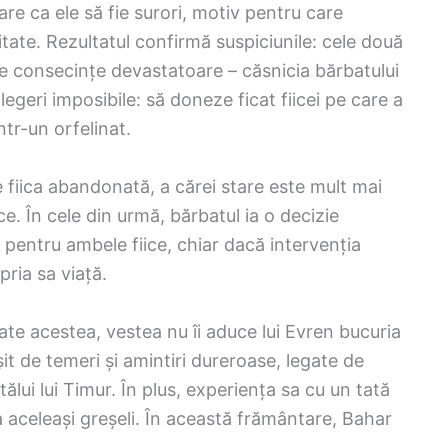
re ca ele să fie surori, motiv pentru care
tate. Rezultatul confirmă suspiciunile: cele două
re consecințe devastatoare – căsnicia bărbatului
alegeri imposibile: să doneze ficat fiicei pe care a
ntr-un orfelinat.
 fiica abandonată, a cărei stare este mult mai
ice. În cele din urmă, bărbatul ia o decizie
pentru ambele fiice, chiar dacă intervenția
pria sa viață.
ate acestea, vestea nu îi aduce lui Evren bucuria
it de temeri și amintiri dureroase, legate de
tălui lui Timur. În plus, experiența sa cu un tată
 aceleași greșeli. În această frământare, Bahar