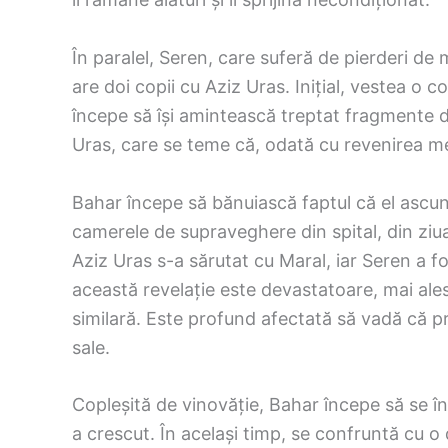
În paralel, Seren, care suferă de pierderi de
are doi copii cu Aziz Uras. Inițial, vestea o c
începe să își amintească treptat fragmente din
Uras, care se teme că, odată cu revenirea memo
Bahar începe să bănuiască faptul că el ascun
camerele de supraveghere din spital, din ziua
Aziz Uras s-a sărutat cu Maral, iar Seren a f
această revelație este devastatoare, mai ales
similară. Este profund afectată să vadă că pr
sale.
Copleșită de vinovăție, Bahar începe să se î
a crescut. În același timp, se confruntă cu o 