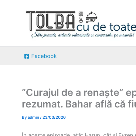
Skip
to
content
Facebook
“Curajul de a renaște” ep
rezumat. Bahar află că fiu
By
admin
/
23/03/2026
În aceste episoade, atât Harun, cât și Evren su