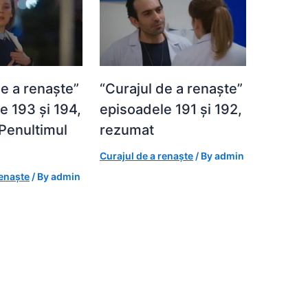
de a renaște”
“Curajul de a renaște”
e 193 și 194,
episoadele 191 și 192,
Penultimul
rezumat
Curajul de a renaște
/ By
admin
renaște
/ By
admin