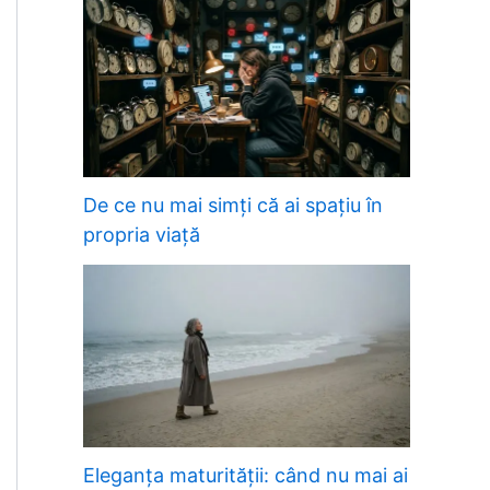
De ce nu mai simți că ai spațiu în
propria viață
Eleganța maturității: când nu mai ai