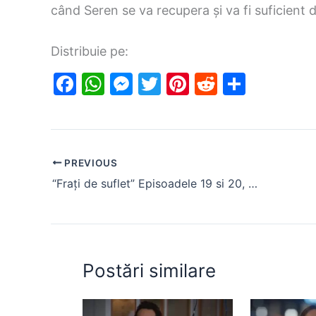
când Seren se va recupera și va fi suficient 
Distribuie pe:
F
W
M
T
Pi
R
S
a
h
e
w
nt
e
h
c
at
s
itt
er
d
ar
e
s
s
er
e
di
e
PREVIOUS
b
A
e
st
t
“Frați de suflet” Episoadele 19 si 20, rezumat. Gulayse față în față cu Menderes și Nazmiye
o
p
n
o
p
g
k
er
Postări similare