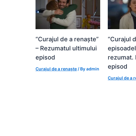
“Curajul de a renaște”
“Curajul 
– Rezumatul ultimului
episoadel
episod
rezumat. 
episod
Curajul de a renaște
/ By
admin
Curajul de a 