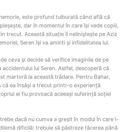
 memorie, este profund tulburată când află că
opleșește, dar în momentul în care își vede copiii,
 trecut. Această situație îl neliniștește pe Aziz
riei, Seren își va aminti și infidelitatea lui.
de ceva și decide să verifice imaginile de pe
 accidentului lui Seren. Astfel, descoperă că
ost martoră la această trădare. Pentru Bahar,
 că ea însăși a trecut printr-o experiență
opriul ei fiu provoacă aceeași suferință soției
ntrebe dacă nu cumva a greșit în modul în care l-
dilemă dificilă: trebuie să păstreze tăcerea până