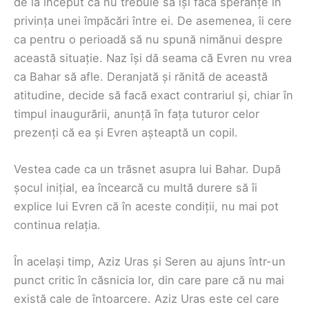
de la început că nu trebuie să își facă speranțe în
privința unei împăcări între ei. De asemenea, îi cere
ca pentru o perioadă să nu spună nimănui despre
această situație. Naz își dă seama că Evren nu vrea
ca Bahar să afle. Deranjată și rănită de această
atitudine, decide să facă exact contrariul și, chiar în
timpul inaugurării, anunță în fața tuturor celor
prezenți că ea și Evren așteaptă un copil.
Vestea cade ca un trăsnet asupra lui Bahar. După
șocul inițial, ea încearcă cu multă durere să îi
explice lui Evren că în aceste condiții, nu mai pot
continua relația.
În același timp, Aziz Uras și Seren au ajuns într-un
punct critic în căsnicia lor, din care pare că nu mai
există cale de întoarcere. Aziz Uras este cel care