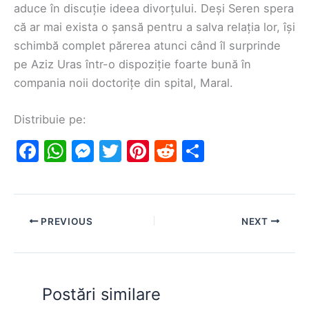
aduce în discuție ideea divorțului. Deși Seren spera
că ar mai exista o șansă pentru a salva relația lor, își
schimbă complet părerea atunci când îl surprinde
pe Aziz Uras într-o dispoziție foarte bună în
compania noii doctorițe din spital, Maral.
Distribuie pe:
F
W
M
T
Pi
R
S
a
h
e
w
nt
e
h
c
at
s
itt
er
d
ar
e
s
s
er
e
di
e
PREVIOUS
NEXT
b
A
e
st
t
o
p
n
o
p
g
Postări similare
k
er