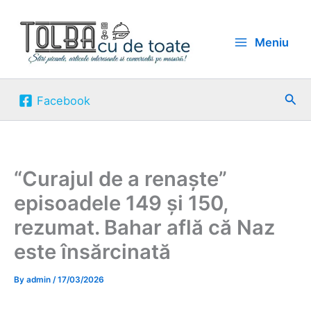
Skip
to
Meniu
content
Sea
Facebook
“Curajul de a renaște”
episoadele 149 și 150,
rezumat. Bahar află că Naz
este însărcinată
By
admin
/
17/03/2026