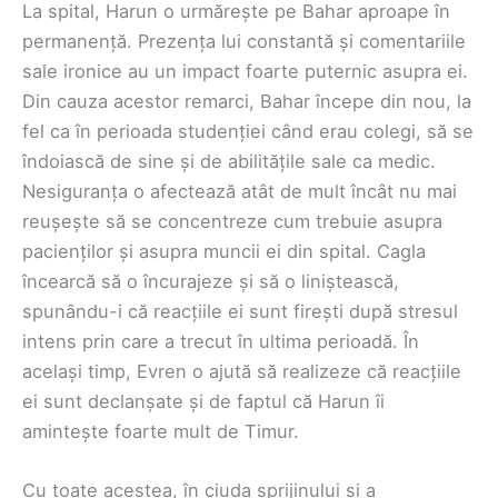
La spital, Harun o urmărește pe Bahar aproape în
permanență. Prezența lui constantă și comentariile
sale ironice au un impact foarte puternic asupra ei.
Din cauza acestor remarci, Bahar începe din nou, la
fel ca în perioada studenției când erau colegi, să se
îndoiască de sine și de abilitățile sale ca medic.
Nesiguranța o afectează atât de mult încât nu mai
reușește să se concentreze cum trebuie asupra
pacienților și asupra muncii ei din spital. Cagla
încearcă să o încurajeze și să o liniștească,
spunându-i că reacțiile ei sunt firești după stresul
intens prin care a trecut în ultima perioadă. În
același timp, Evren o ajută să realizeze că reacțiile
ei sunt declanșate și de faptul că Harun îi
amintește foarte mult de Timur.
Cu toate acestea, în ciuda sprijinului și a