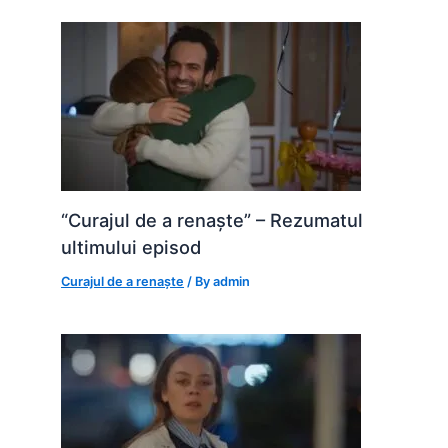
“Curajul de a renaște” – Rezumatul
ultimului episod
Curajul de a renaște
/ By
admin