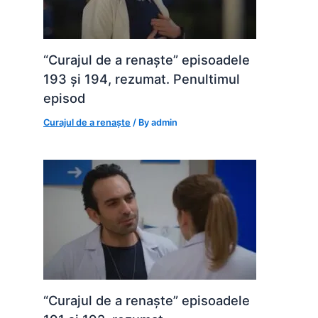
“Curajul de a renaște” episoadele
193 și 194, rezumat. Penultimul
episod
Curajul de a renaște
/ By
admin
“Curajul de a renaște” episoadele