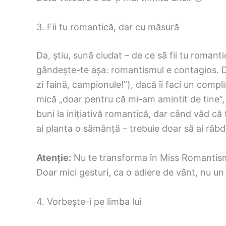
3. Fii tu romantică, dar cu măsură
Da, știu, sună ciudat – de ce să fii tu romant
gândește-te așa: romantismul e contagios. Dac
zi faină, campionule!”), dacă îi faci un compl
mică „doar pentru că mi-am amintit de tine”, 
buni la inițiativă romantică, dar când văd că t
ai planta o sămânță – trebuie doar să ai răb
Atenție:
Nu te transforma în Miss Romantism 2
Doar mici gesturi, ca o adiere de vânt, nu un
4. Vorbește-i pe limba lui