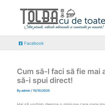
Skip
to
content
Facebook
Cum să-l faci să fie mai 
să-i spui direct!
By
admin
/
15/10/2025
Hai să vorbim despre o misiune care pare imp