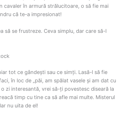
 cavaler în armură strălucitoare, o să fie mai
mândru că te-a impresionat!
a să se frustreze. Ceva simplu, dar care să-l
hcock
ar tot ce gândești sau ce simți. Lasă-l să fie
aci, în loc de „păi, am spălat vasele și am dat cu
o zi interesantă, vrei să-ți povestesc diseară la
treacă timp cu tine ca să afle mai multe. Misterul
r nu uita de el!