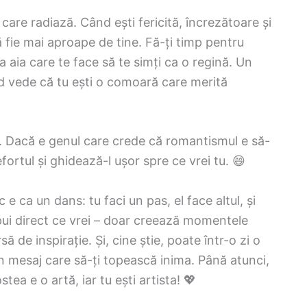
 care radiază. Când ești fericită, încrezătoare și
să fie mai aproape de tine. Fă-ți timp pentru
ia aia care te face să te simți ca o regină. Un
d vede că tu ești o comoară care merită
. Dacă e genul care crede că romantismul e să-
ortul și ghidează-l ușor spre ce vrei tu. 😄
 e ca un dans: tu faci un pas, el face altul, și
spui direct ce vrei – doar creează momentele
ursă de inspirație. Și, cine știe, poate într-o zi o
n mesaj care să-ți topească inima. Până atunci,
stea e o artă, iar tu ești artista! 💖