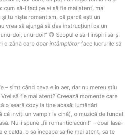
e: cum să-l faci pe
el
să fie mai atent, mai
ă și tu niște romantism, că parcă ești un
nu vrea să ajungă să dea instrucțiuni ca un
unu-doi, unu-doi!” 😅 Scopul e să-l inspiri să-și
ri o zână care doar
întâmplător
face lucrurile să
ie – simt când ceva e în aer, dar nu mereu știu
a. Vrei să fie mai atent? Creează momente care
ză o seară cozy la tine acasă: lumânări
că inviți un vampir la cină), o muzică de fundal
oasă. Nu-i spune „fii romantic acum!” – doar lasă-
a e caldă, o să înceapă să fie mai atent, să te