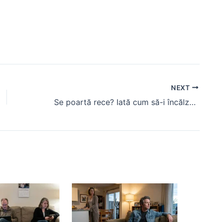
NEXT
Se poartă rece? Iată cum să-i încălzești inima din nou!