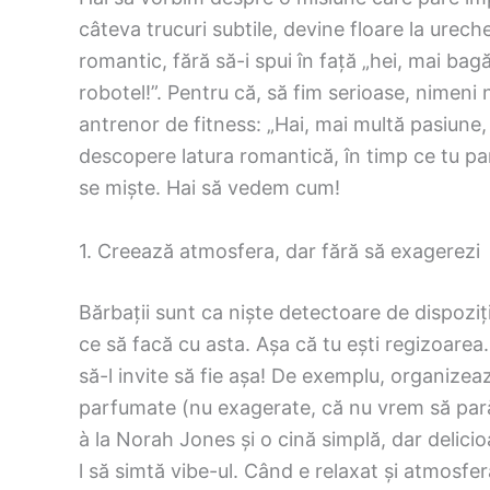
câteva trucuri subtile, devine floare la urech
romantic, fără să-i spui în față „hei, mai bag
robotel!”. Pentru că, să fim serioase, nimeni 
antrenor de fitness: „Hai, mai multă pasiune, 
descopere latura romantică, în timp ce tu pa
se miște. Hai să vedem cum!
1. Creează atmosfera, dar fără să exagerezi
Bărbații sunt ca niște detectoare de dispoziț
ce să facă cu asta. Așa că tu ești regizoare
să-l invite să fie așa! De exemplu, organizea
parfumate (nu exagerate, că nu vrem să pară 
à la Norah Jones și o cină simplă, dar delici
l să simtă vibe-ul. Când e relaxat și atmosfer