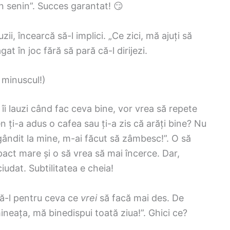
in senin”. Succes garantat! 😏
i, încearcă să-l implici. „Ce zici, mă ajuți să
t în joc fără să pară că-l dirijezi.
 minuscul!)
 îi lauzi când fac ceva bine, vor vrea să repete
n ți-a adus o cafea sau ți-a zis că arăți bine? Nu
gândit la mine, m-ai făcut să zâmbesc!”. O să
mpact mare și o să vrea să mai încerce. Dar,
iudat. Subtilitatea e cheia!
dă-l pentru ceva ce
vrei
să facă mai des. De
neața, mă binedispui toată ziua!”. Ghici ce?