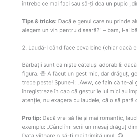
întrebe ce mai faci sau să-ți dea un pupic „d
Tips & tricks:
Dacă e genul care nu prinde aluzi
alegem un vin pentru diseară?” – bam, l-ai băga
2. Laudă-l când face ceva bine (chiar dacă e
Bărbații sunt ca niște cățeluși adorabili: dacă
figura. 😄 A făcut un gest mic, dar drăguț, ge
trece peste! Spune-i: „Aww, ce fain că te-ai 
înregistreze în cap că gesturile lui mici au i
atenție, nu exagera cu laudele, că o să pară c
Pro tip:
Dacă vrei să fie și mai romantic, lau
exemplu: „Când îmi scrii un mesaj drăguț dimi
Data viitoare o să-ți mai trimită unul. 😉