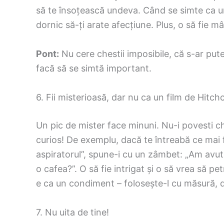
să te însoțească undeva. Când se simte ca un
dornic să-ți arate afecțiune. Plus, o să fie 
Pont:
Nu cere chestii imposibile, că s-ar pute
facă să se simtă important.
6. Fii misterioasă, dar nu ca un film de Hitc
Un pic de mister face minuni. Nu-i povesti chi
curios! De exemplu, dacă te întreabă ce mai f
aspiratorul”, spune-i cu un zâmbet: „Am avut 
o cafea?”. O să fie intrigat și o să vrea să pe
e ca un condiment – folosește-l cu măsură, da
7. Nu uita de tine!