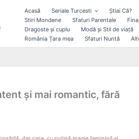
Acasă
Seriale Turcesti
Știai Că?
Stiri Mondene
Sfaturi Parentale
Fina
Dragoste și cuplu
Modă și Stil de viață
România Țara mea
Sfaturi Nuntă
Alt
atent și mai romantic, fără
osibilă, dar care, cu puțină magie feminină și