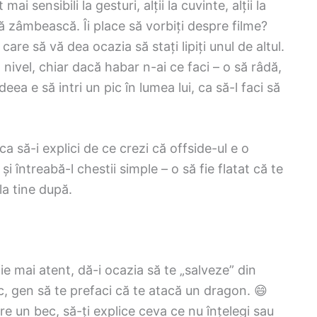
ai sensibili la gesturi, alții la cuvinte, alții la
 zâmbească. Îi place să vorbiți despre filme?
are să vă dea ocazia să stați lipiți unul de altul.
 nivel, chiar dacă habar n-ai ce faci – o să râdă,
eea e să intri un pic în lumea lui, ca să-l faci să
a să-i explici de ce crezi că offside-ul e o
și întreabă-l chestii simple – o să fie flatat că te
la tine după.
fie mai atent, dă-i ocazia să te „salveze” din
c, gen să te prefaci că te atacă un dragon. 😄
are un bec, să-ți explice ceva ce nu înțelegi sau