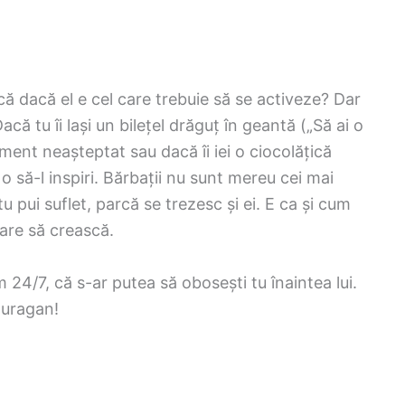
ică dacă el e cel care trebuie să se activeze? Dar
ă tu îi lași un bilețel drăguț în geantă („Să ai o
iment neașteptat sau dacă îi iei o ciocolățică
o să-l inspiri. Bărbații nu sunt mereu cei mai
u pui suflet, parcă se trezesc și ei. E ca și cum
dare să crească.
4/7, că s-ar putea să obosești tu înaintea lui.
 uragan!