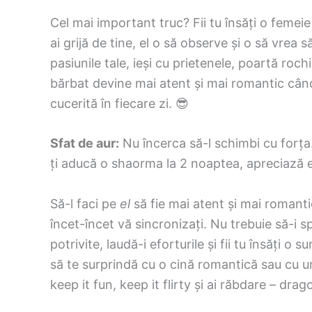
Cel mai important truc? Fii tu însăți o femeie
ai grijă de tine, el o să observe și o să vrea 
pasiunile tale, ieși cu prietenele, poartă roch
bărbat devine mai atent și mai romantic cân
cucerită în fiecare zi. 😎
Sfat de aur:
Nu încerca să-l schimbi cu forța
ți aducă o shaorma la 2 noaptea, apreciază ef
Să-l faci pe
el
să fie mai atent și mai romantic
încet-încet vă sincronizați. Nu trebuie să-i 
potrivite, laudă-i eforturile și fii tu însăți o s
să te surprindă cu o cină romantică sau cu u
keep it fun, keep it flirty și ai răbdare – drago