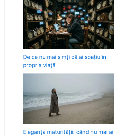
De ce nu mai simți că ai spațiu în
propria viață
Eleganța maturității: când nu mai ai