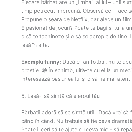
Fiecare bărbat are un „limbaj” al lui – unii sunt m
timp petrecut împreună. Observă ce-l face să
Propune o seară de Netflix, dar alege un film c
E pasionat de jocuri? Poate te bagi și tu la un
o să te tachineze și o să se apropie de tine. Id
iasă în a ta.
Exemplu funny:
Dacă e fan fotbal, nu te apuc
prostie. 😅 În schimb, uită-te cu el la un meci 
interesează pasiunea lui și o să fie mai atent 
5. Lasă-l să simtă că e eroul tău
Bărbații adoră să se simtă utili. Dacă vrei să 
când în când. Nu trebuie să fie ceva dramati
Poate îi ceri să te ajute cu ceva mic – să rep