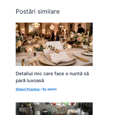
o
p
g
Postări similare
k
er
Detaliul mic care face o nuntă să
pară luxoasă
Sfaturi Practice
/ By
admin