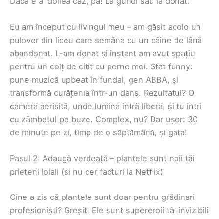
Dacă e al doilea caz, pa! La gunoi sau la donat.
Eu am început cu livingul meu – am găsit acolo un
pulover din liceu care semăna cu un câine de lână
abandonat. L-am donat și instant am avut spațiu
pentru un colț de citit cu perne moi. Sfat funny:
pune muzică upbeat în fundal, gen ABBA, și
transformă curățenia într-un dans. Rezultatul? O
cameră aerisită, unde lumina intră liberă, și tu intri
cu zâmbetul pe buze. Complex, nu? Dar ușor: 30
de minute pe zi, timp de o săptămână, și gata!
Pasul 2: Adaugă verdeață – plantele sunt noii tăi
prieteni loiali (și nu cer facturi la Netflix)
Cine a zis că plantele sunt doar pentru grădinari
profesioniști? Greșit! Ele sunt supereroii tăi invizibili