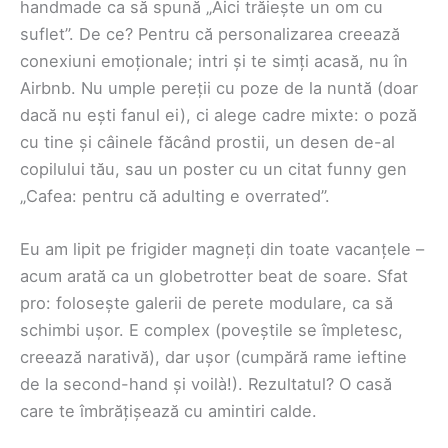
handmade ca să spună „Aici trăiește un om cu
suflet”. De ce? Pentru că personalizarea creează
conexiuni emoționale; intri și te simți acasă, nu în
Airbnb. Nu umple pereții cu poze de la nuntă (doar
dacă nu ești fanul ei), ci alege cadre mixte: o poză
cu tine și câinele făcând prostii, un desen de-al
copilului tău, sau un poster cu un citat funny gen
„Cafea: pentru că adulting e overrated”.
Eu am lipit pe frigider magneți din toate vacanțele –
acum arată ca un globetrotter beat de soare. Sfat
pro: folosește galerii de perete modulare, ca să
schimbi ușor. E complex (poveștile se împletesc,
creează narativă), dar ușor (cumpără rame ieftine
de la second-hand și voilà!). Rezultatul? O casă
care te îmbrățișează cu amintiri calde.