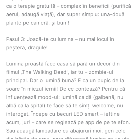
ca o terapie gratuită – complex în beneficii (purifică
aerul, adaugă viață), dar super simplu: una-două
plante pe cameră, și bum!
Pasul 3: Joacă-te cu lumina – nu mai locui în
peșteră, dragule!
Lumina proastă face casa să pară un decor din
filmul „The Walking Dead”, iar tu – zombie-ul
principal. Dar o lumină bună? E ca un pupic de la
soare în miezul iernii! De ce contează? Pentru că
influențează mood-ul: lumină caldă (galbenă, nu
albă ca la spital) te face să te simți welcome, nu
interogat. Începe cu becuri LED smart – ieftine
acum, jur! – care se reglează pe app de pe telefon.
Sau adaugă lampadare cu abajururi moi, gen cele
din hârtie de orez, care difuzează lumina ca un vis.