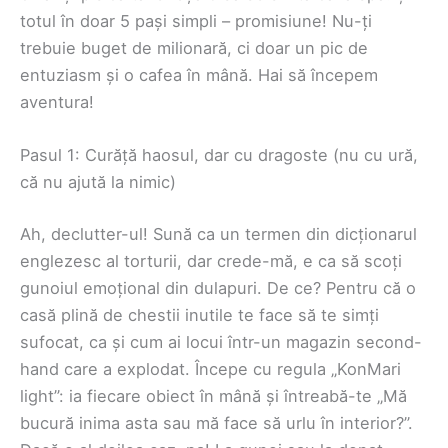
totul în doar 5 pași simpli – promisiune! Nu-ți
trebuie buget de milionară, ci doar un pic de
entuziasm și o cafea în mână. Hai să începem
aventura!
Pasul 1: Curăță haosul, dar cu dragoste (nu cu ură,
că nu ajută la nimic)
Ah, declutter-ul! Sună ca un termen din dicționarul
englezesc al torturii, dar crede-mă, e ca să scoți
gunoiul emoțional din dulapuri. De ce? Pentru că o
casă plină de chestii inutile te face să te simți
sufocat, ca și cum ai locui într-un magazin second-
hand care a explodat. Începe cu regula „KonMari
light”: ia fiecare obiect în mână și întreabă-te „Mă
bucură inima asta sau mă face să urlu în interior?”.