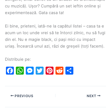
cu muzică). Ușor? Cumpără un set ieftin online și
experimentează. Gata casa ta!
Ei bine, prieteni, iată-ne la capătul listei – casa ta e
acum un loc unde vrei să te întorci zilnic, nu să fugi
din el. Nu e magie black, ci pași mici cu impact
uriaș. Încearcă unul azi, râzi de greșeli (toți facem).
Distribuie pe:
F
W
M
T
Pi
R
S
a
h
e
w
nt
e
h
c
at
s
itt
er
d
ar
e
s
s
er
e
di
e
PREVIOUS
NEXT
b
A
e
st
t
o
p
n