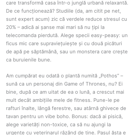
care transformă casa într-o junglă urbană relaxantă.
De ce funcționează? Studiile (da, am citit pe net,
sunt expert acum) zic că verdele reduce stresul cu
20% – adică ai șanse mai mari să nu țipi la
telecomanda pierdută. Alege specii easy-peasy: un
ficus mic care supraviețuiește și cu două picături
de apă pe săptămână, sau un monstera care crește
ca buruienile bune.
Am cumpărat eu odată o plantă numită „Pothos” –
sună ca un personaj din Game of Thrones, nu? Ei
bine, după ce am uitat de ea o lună, a crescut mai
mult decât ambițiile mele de fitness. Pune-le pe
rafturi înalte, lângă ferestre, sau atârnă ghivece de
tavan pentru un vibe boho. Bonus: dacă ai pisică,
alege varietăți non-toxice, ca să nu ajungi la
urgențe cu veterinarul râzând de tine. Pasul ăsta e