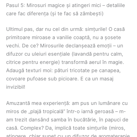
Pasul 5: Mirosuri magice și atingeri mici – detaliile
care fac diferența (și te fac să zâmbești)
Ultimul pas, dar nu cel din urmă: simțurile! O casă
primitoare miroase a vanilie coaptă, nu a șosete
vechi. De ce? Mirosurile declanșează emoții – un
difuzor cu uleiuri esențiale (lavandă pentru calm,
citrice pentru energie) transformă aerul în magie.
Adaugă texturi moi: pături tricotate pe canapea,
covoare pufoase sub picioare. E ca un masaj
invizibil!
Amuzantă mea experiență: am pus un lumânare cu
miros de „plajă tropicală” într-o iarnă geroasă – m-
am trezit dansând samba în bucătărie, în papuci de
casă. Complex? Da, implică toate simțurile (miros,
atingere, chiar sunet cu un difuzor de aromaterapie