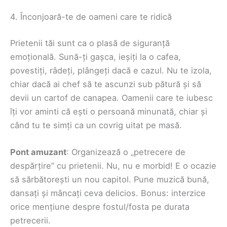
4. Înconjoară-te de oameni care te ridică
Prietenii tăi sunt ca o plasă de siguranță
emoțională. Sună-ți gașca, ieșiți la o cafea,
povestiți, râdeți, plângeți dacă e cazul. Nu te izola,
chiar dacă ai chef să te ascunzi sub pătură și să
devii un cartof de canapea. Oamenii care te iubesc
îți vor aminti că ești o persoană minunată, chiar și
când tu te simți ca un covrig uitat pe masă.
Pont amuzant
: Organizează o „petrecere de
despărțire” cu prietenii. Nu, nu e morbid! E o ocazie
să sărbătorești un nou capitol. Pune muzică bună,
dansați și mâncați ceva delicios. Bonus: interzice
orice mențiune despre fostul/fosta pe durata
petrecerii.