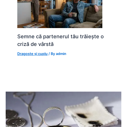
Semne că partenerul tău trăiește o
criză de vârstă
Dragoste și cuplu
/ By
admin