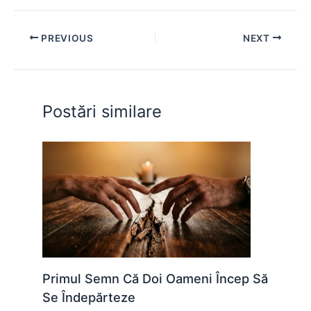
c
at
s
itt
er
d
ar
e
s
s
er
e
di
e
PREVIOUS
NEXT
b
A
e
st
t
o
p
n
o
p
g
Postări similare
k
er
Primul Semn Că Doi Oameni Încep Să
Se Îndepărteze