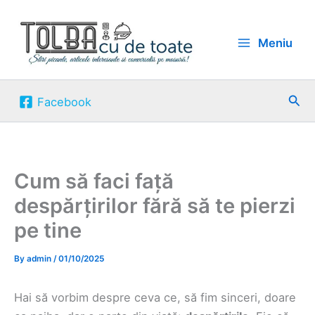
Skip
to
Meniu
content
Sea
Facebook
Cum să faci față
despărțirilor fără să te pierzi
pe tine
By
admin
/
01/10/2025
Hai să vorbim despre ceva ce, să fim sinceri, doare