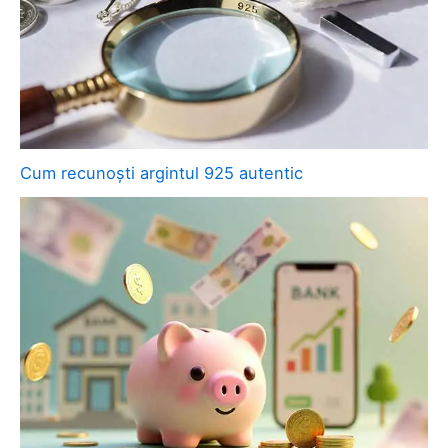
Cum recunoști argintul 925 autentic