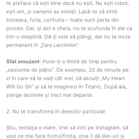
te preface că ești bine dacă nu ești. Nu ești robot,
ești om, și oamenii au emoții. Lasă-te să simți
tristețea, furia, confuzia – toate sunt parte din
proces. Dar, și aici e cheia, nu te scufunda în ele ca
într-o mlaștină. Dă-ți voie să plângi, dar nu te muta
permanent în „Țara Lacrimilor”.
Sfat amuzant
: Pune-ți o limită de timp pentru
„sesiunile de plâns”. De exemplu, 20 de minute pe
zi în care să te vaiți cât vrei, să asculți „My Heart
Will Go On” și să te imaginezi în Titanic. După aia,
șterge lacrimile și treci mai departe.
2. Nu te transforma în detectiv particular
Știu, tentația e mare. Vrei să intri pe Instagram, să
vezi ce mai face fostul/fosta, cine îi dă like-uri și