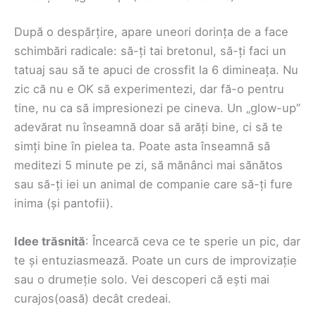
După o despărțire, apare uneori dorința de a face
schimbări radicale: să-ți tai bretonul, să-ți faci un
tatuaj sau să te apuci de crossfit la 6 dimineața. Nu
zic că nu e OK să experimentezi, dar fă-o pentru
tine, nu ca să impresionezi pe cineva. Un „glow-up”
adevărat nu înseamnă doar să arăți bine, ci să te
simți bine în pielea ta. Poate asta înseamnă să
meditezi 5 minute pe zi, să mănânci mai sănătos
sau să-ți iei un animal de companie care să-ți fure
inima (și pantofii).
Idee trăsnită
: Încearcă ceva ce te sperie un pic, dar
te și entuziasmează. Poate un curs de improvizație
sau o drumeție solo. Vei descoperi că ești mai
curajos(oasă) decât credeai.