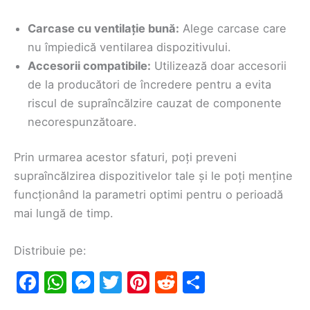
Carcase cu ventilație bună:
Alege carcase care
nu împiedică ventilarea dispozitivului.
Accesorii compatibile:
Utilizează doar accesorii
de la producători de încredere pentru a evita
riscul de supraîncălzire cauzat de componente
necorespunzătoare.
Prin urmarea acestor sfaturi, poți preveni
supraîncălzirea dispozitivelor tale și le poți menține
funcționând la parametri optimi pentru o perioadă
mai lungă de timp.
Distribuie pe:
F
W
M
T
Pi
R
S
a
h
e
w
nt
e
h