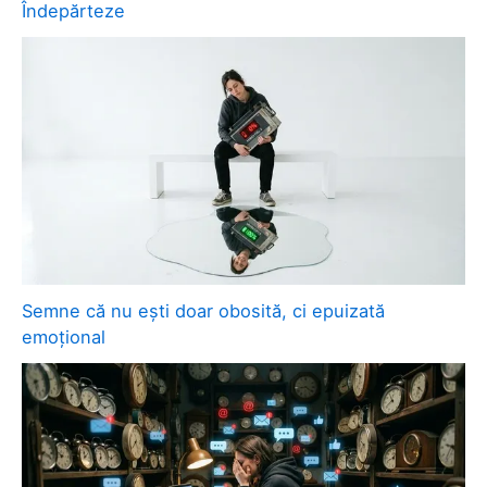
Îndepărteze
Semne că nu ești doar obosită, ci epuizată
emoțional