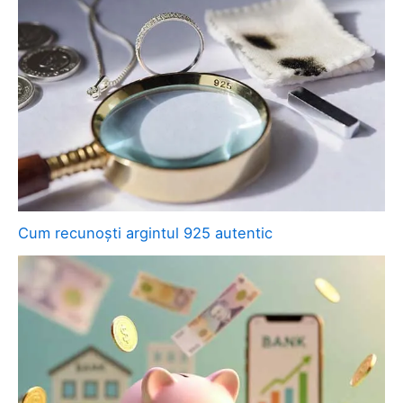
Cum recunoști argintul 925 autentic