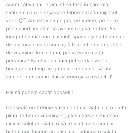
Acum câțiva ani, eram într-o fază în care mă
simțeam ca o leneșă care hibernează în mijlocul
verii. 😴 Am dat vina pe job, pe vreme, pe orice,
până când am aflat că aveam o lipsă de fier. Am
început să mănânc mai mult spanac și să beau suc
de portocale ca și cum aș fi fost într-o competiție
de vitamine. Într-o lună, parcă eram o altă
persoană! Ba chiar am început să dansez în
bucătărie în timp ce găteam – ceea ce, să fim
sinceri, e un semn clar că energia a revenit. 💃
Hai să punem capăt oboselii!
Oboseala nu trebuie să-ți conducă viața. Cu o dietă
plină de fier și vitamina C, plus câteva schimbări
mici în stilul de viață, o să te simți ca și cum ai
baterii noi. Începe cu pași mici: adaugă o salată