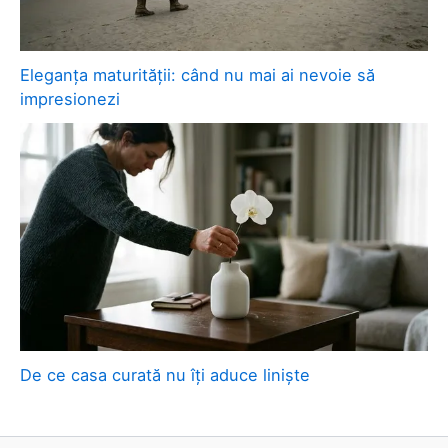
Eleganța maturității: când nu mai ai nevoie să
impresionezi
De ce casa curată nu îți aduce liniște