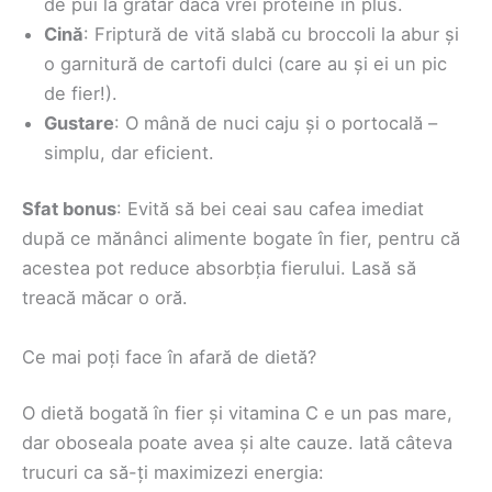
de pui la grătar dacă vrei proteine în plus.
Cină
: Friptură de vită slabă cu broccoli la abur și
o garnitură de cartofi dulci (care au și ei un pic
de fier!).
Gustare
: O mână de nuci caju și o portocală –
simplu, dar eficient.
Sfat bonus
: Evită să bei ceai sau cafea imediat
după ce mănânci alimente bogate în fier, pentru că
acestea pot reduce absorbția fierului. Lasă să
treacă măcar o oră.
Ce mai poți face în afară de dietă?
O dietă bogată în fier și vitamina C e un pas mare,
dar oboseala poate avea și alte cauze. Iată câteva
trucuri ca să-ți maximizezi energia: