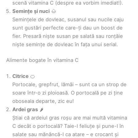
scenă vitamina C (despre ea vorbim imediat!).
Semințe și nuci
🌰
Semințele de dovleac, susanul sau nucile caju
sunt gustări perfecte care-ți dau un boost de
fier. Presară niște susan pe salată sau ronțăie
niște semințe de dovleac în fața unui serial.
Alimente bogate în vitamina C
Citrice
🍊
Portocale, grepfrut, lămâi – sunt ca un strop de
soare într-o zi ploioasă. O portocală pe zi ține
oboseala departe, zic eu!
Ardei gras
🌶️
Știai că ardeiul gras roșu are mai multă vitamina
C decât o portocală? Taie-l feliuțe și pune-l în
salate sau mănâncă-l ca atare – e crocant și