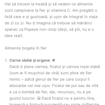
Hai să trecem la treabă și să vedem ce alimente
sunt campioane la fier și vitamina C. Am pregătit o
listă care e și gustoasă, și ușor de integrat în viața
de zi cu zi. Nu-ți imagina că trebuie să mănânci
spanac ca Popeye non-stop (deși, să știi, nu e o
idee rea!).
Alimente bogate în fier
Carne slabă și organe
🥩
Dacă-ți place carnea, ficatul și carnea roșie slabă
(cum ar fi mușchiul de vită) sunt pline de fier
hemic
– adică genul de fier pe care corpul îl
absoarbe cel mai ușor. Ficatul de pui sau de vită
e ca o bombă de fier, dar, recunosc, nu e pe
gustul tuturor. 😬 Dacă ficatul nu e pentru tine,
încearcă o friptură suculentă sau niște chifteluțe