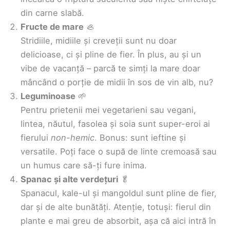
din carne slabă.
Fructe de mare
🦪
Stridiile, midiile și creveții sunt nu doar
delicioase, ci și pline de fier. În plus, au și un
vibe de vacanță – parcă te simți la mare doar
mâncând o porție de midii în sos de vin alb, nu?
Leguminoase
🌱
Pentru prietenii mei vegetarieni sau vegani,
lintea, năutul, fasolea și soia sunt super-eroi ai
fierului
non-hemic
. Bonus: sunt ieftine și
versatile. Poți face o supă de linte cremoasă sau
un humus care să-ți fure inima.
Spanac și alte verdețuri
🥬
Spanacul, kale-ul și mangoldul sunt pline de fier,
dar și de alte bunătăți. Atenție, totuși: fierul din
plante e mai greu de absorbit, așa că aici intră în