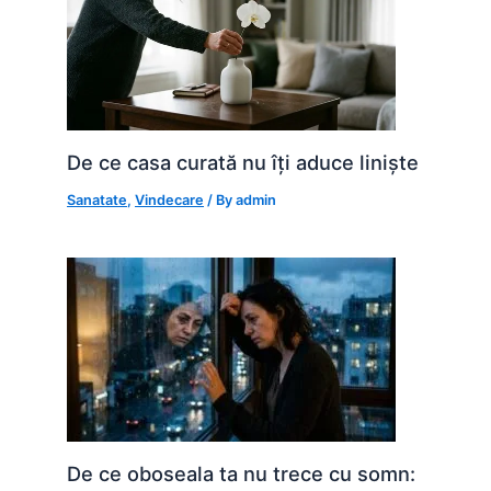
De ce casa curată nu îți aduce liniște
Sanatate
,
Vindecare
/ By
admin
De ce oboseala ta nu trece cu somn: