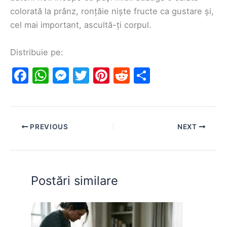
colorată la prânz, ronțăie niște fructe ca gustare și,
cel mai important, ascultă-ți corpul.
Distribuie pe:
F
W
M
T
Pi
R
S
a
h
e
w
nt
e
h
c
at
s
itt
er
d
ar
e
s
s
er
e
di
e
PREVIOUS
NEXT
b
A
e
st
t
o
p
n
o
p
g
Postări similare
k
er