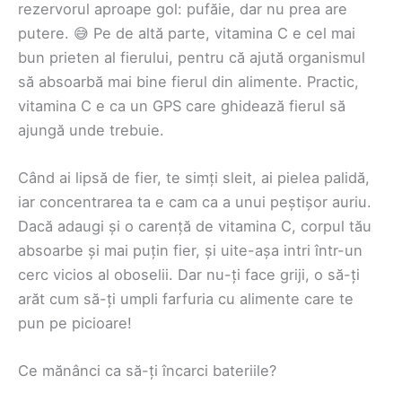
rezervorul aproape gol: pufăie, dar nu prea are
putere. 😅 Pe de altă parte, vitamina C e cel mai
bun prieten al fierului, pentru că ajută organismul
să absoarbă mai bine fierul din alimente. Practic,
vitamina C e ca un GPS care ghidează fierul să
ajungă unde trebuie.
Când ai lipsă de fier, te simți sleit, ai pielea palidă,
iar concentrarea ta e cam ca a unui peștișor auriu.
Dacă adaugi și o carență de vitamina C, corpul tău
absoarbe și mai puțin fier, și uite-așa intri într-un
cerc vicios al oboselii. Dar nu-ți face griji, o să-ți
arăt cum să-ți umpli farfuria cu alimente care te
pun pe picioare!
Ce mănânci ca să-ți încarci bateriile?