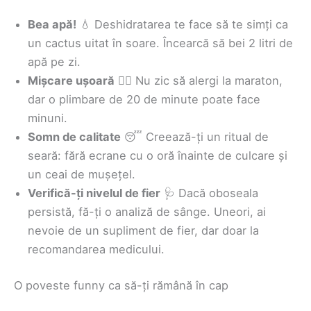
Bea apă!
💧 Deshidratarea te face să te simți ca
un cactus uitat în soare. Încearcă să bei 2 litri de
apă pe zi.
Mișcare ușoară
🏃‍♀️ Nu zic să alergi la maraton,
dar o plimbare de 20 de minute poate face
minuni.
Somn de calitate
😴 Creează-ți un ritual de
seară: fără ecrane cu o oră înainte de culcare și
un ceai de mușețel.
Verifică-ți nivelul de fier
🩺 Dacă oboseala
persistă, fă-ți o analiză de sânge. Uneori, ai
nevoie de un supliment de fier, dar doar la
recomandarea medicului.
O poveste funny ca să-ți rămână în cap