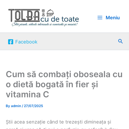
Skip
to
Meniu
content
Sea
Facebook
Cum să combați oboseala cu
o dietă bogată în fier și
vitamina C
By
admin
/
27/07/2025
Știi acea senzație când te trezești dimineața și