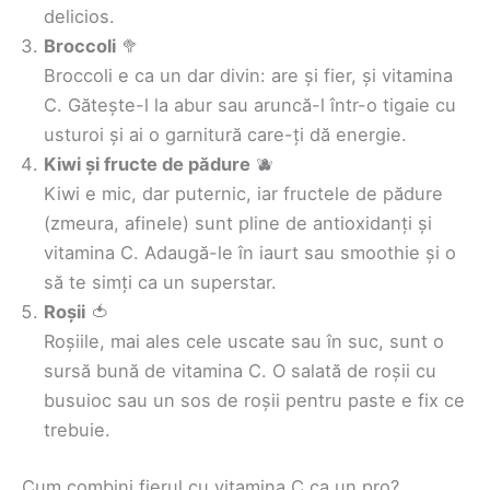
delicios.
Broccoli
🥦
Broccoli e ca un dar divin: are și fier, și vitamina
C. Gătește-l la abur sau aruncă-l într-o tigaie cu
usturoi și ai o garnitură care-ți dă energie.
Kiwi și fructe de pădure
🫐
Kiwi e mic, dar puternic, iar fructele de pădure
(zmeura, afinele) sunt pline de antioxidanți și
vitamina C. Adaugă-le în iaurt sau smoothie și o
să te simți ca un superstar.
Roșii
🍅
Roșiile, mai ales cele uscate sau în suc, sunt o
sursă bună de vitamina C. O salată de roșii cu
busuioc sau un sos de roșii pentru paste e fix ce
trebuie.
Cum combini fierul cu vitamina C ca un pro?