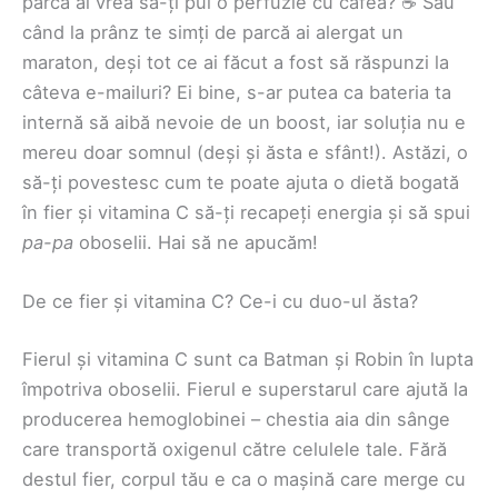
parcă ai vrea să-ți pui o perfuzie cu cafea? ☕ Sau
când la prânz te simți de parcă ai alergat un
maraton, deși tot ce ai făcut a fost să răspunzi la
câteva e-mailuri? Ei bine, s-ar putea ca bateria ta
internă să aibă nevoie de un boost, iar soluția nu e
mereu doar somnul (deși și ăsta e sfânt!). Astăzi, o
să-ți povestesc cum te poate ajuta o dietă bogată
în fier și vitamina C să-ți recapeți energia și să spui
pa-pa
oboselii. Hai să ne apucăm!
De ce fier și vitamina C? Ce-i cu duo-ul ăsta?
Fierul și vitamina C sunt ca Batman și Robin în lupta
împotriva oboselii. Fierul e superstarul care ajută la
producerea hemoglobinei – chestia aia din sânge
care transportă oxigenul către celulele tale. Fără
destul fier, corpul tău e ca o mașină care merge cu