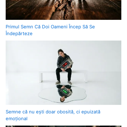
Primul Semn Că Doi Oameni Încep Să Se
Îndepărteze
Semne că nu ești doar obosită, ci epuizată
emoțional