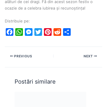
alături de cei dragi. Fă din acest sezon festiv o
ocazie de a celebra iubirea și recunoștința!
Distribuie pe:
F
W
M
T
Pi
R
S
a
h
e
w
nt
e
h
c
at
s
itt
er
d
ar
e
s
s
er
e
di
e
PREVIOUS
NEXT
b
A
e
st
t
o
p
n
o
p
g
Postări similare
k
er