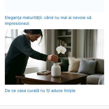
Eleganța maturității: când nu mai ai nevoie să
impresionezi
De ce casa curată nu îți aduce liniște