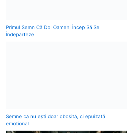
Primul Semn Că Doi Oameni Încep Să Se
Îndepărteze
Semne că nu ești doar obosită, ci epuizată
emoțional