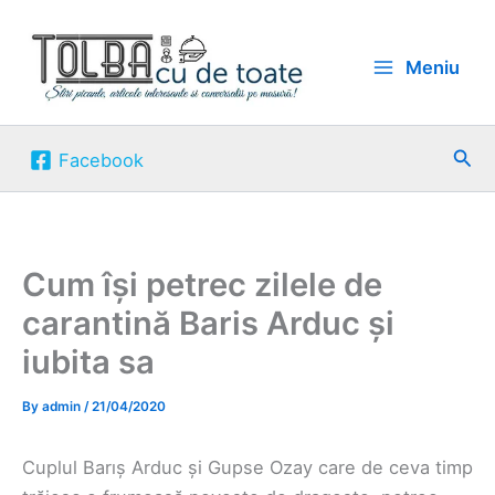
Skip
to
Meniu
content
Sea
Facebook
Cum își petrec zilele de
carantină Baris Arduc și
iubita sa
By
admin
/
21/04/2020
Cuplul Barıș Arduc și Gupse Ozay care de ceva timp