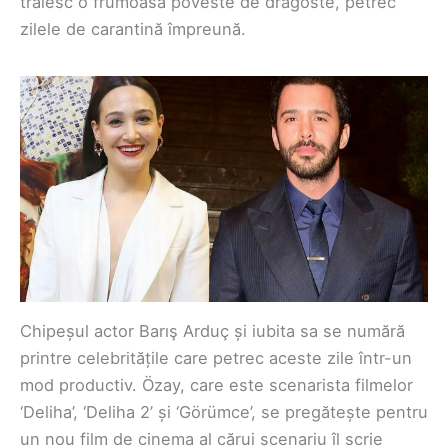
trăiesc o frumoasă poveste de dragoste, petrec
zilele de carantină împreună.
Chipeșul actor Barış Arduç și iubita sa se numără
printre celebritățile care petrec aceste zile într-un
mod productiv. Özay, care este scenarista filmelor
‘Deliha’, ‘Deliha 2’ și ‘Görümce’, se pregătește pentru
un nou film de cinema al cărui scenariu îl scrie