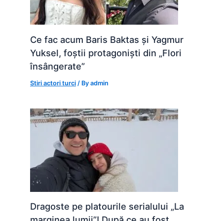
Ce fac acum Baris Baktas și Yagmur
Yuksel, foștii protagoniști din „Flori
însângerate”
Stiri actori turci
/ By
admin
Dragoste pe platourile serialului „La
marginea lumii”! După ce au fost