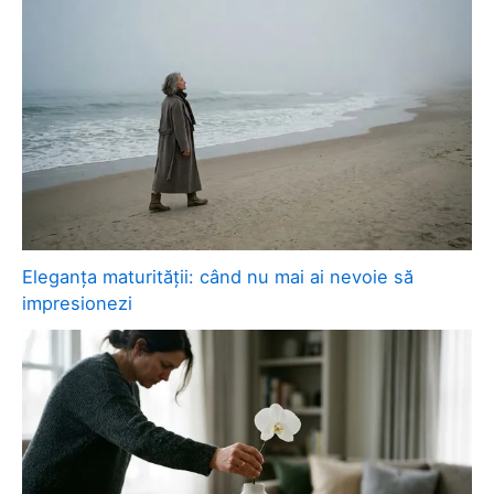
Eleganța maturității: când nu mai ai nevoie să
impresionezi