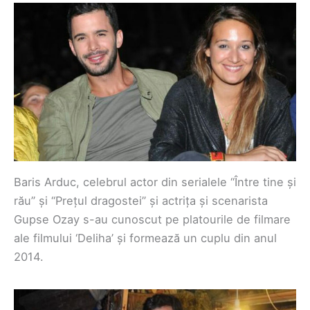
Baris Arduc, celebrul actor din serialele “Între tine și
rău” și “Prețul dragostei” și actrița și scenarista
Gupse Ozay s-au cunoscut pe platourile de filmare
ale filmului ‘Deliha’ și formează un cuplu din anul
2014.