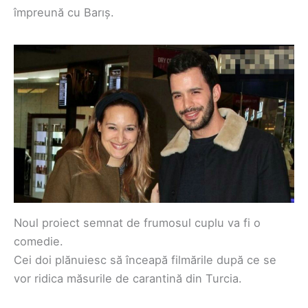
împreună cu Barıș.
Noul proiect semnat de frumosul cuplu va fi o
comedie.
Cei doi plănuiesc să înceapă filmările după ce se
vor ridica măsurile de carantină din Turcia.