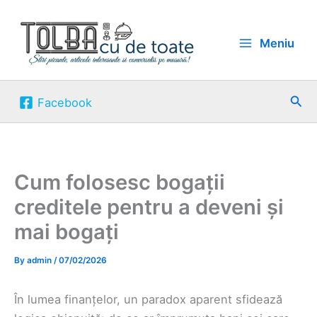
Skip
to
Meniu
content
Sea
Facebook
Cum folosesc bogații
creditele pentru a deveni și
mai bogați
By
admin
/
07/02/2026
În lumea finanțelor, un paradox aparent sfidează