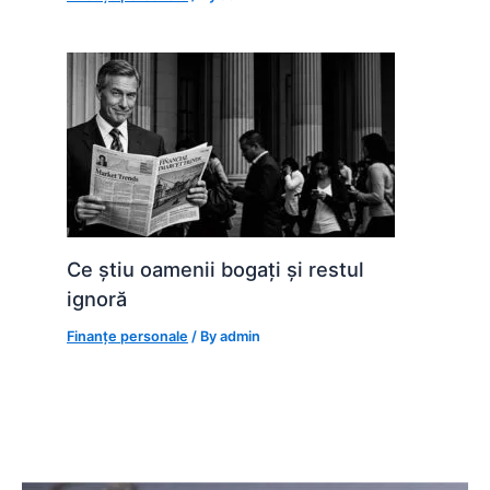
Ce știu oamenii bogați și restul
ignoră
Finanțe personale
/ By
admin