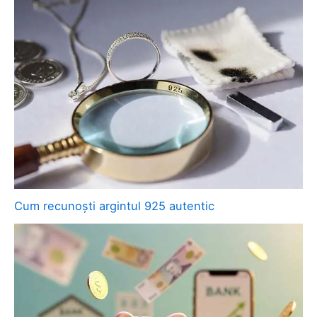
Cum recunoști argintul 925 autentic