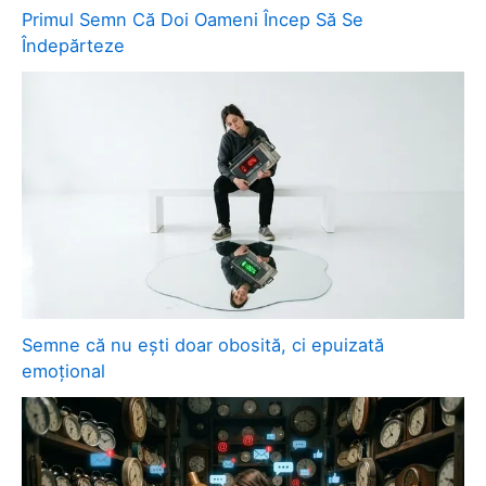
Primul Semn Că Doi Oameni Încep Să Se
Îndepărteze
Semne că nu ești doar obosită, ci epuizată
emoțional