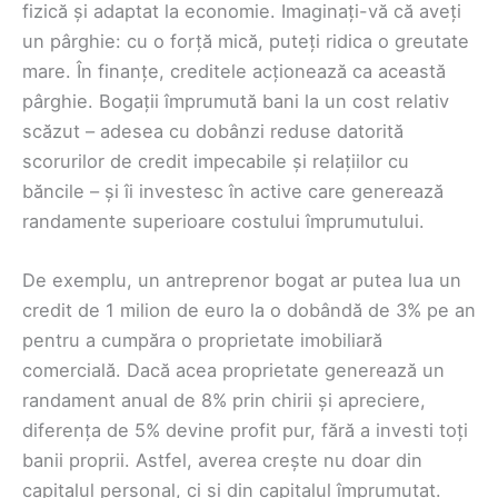
fizică și adaptat la economie. Imaginați-vă că aveți
un pârghie: cu o forță mică, puteți ridica o greutate
mare. În finanțe, creditele acționează ca această
pârghie. Bogații împrumută bani la un cost relativ
scăzut – adesea cu dobânzi reduse datorită
scorurilor de credit impecabile și relațiilor cu
băncile – și îi investesc în active care generează
randamente superioare costului împrumutului.
De exemplu, un antreprenor bogat ar putea lua un
credit de 1 milion de euro la o dobândă de 3% pe an
pentru a cumpăra o proprietate imobiliară
comercială. Dacă acea proprietate generează un
randament anual de 8% prin chirii și apreciere,
diferența de 5% devine profit pur, fără a investi toți
banii proprii. Astfel, averea crește nu doar din
capitalul personal, ci și din capitalul împrumutat.