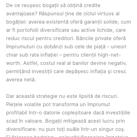
De ce reușesc bogații să obțină credite
avantajoase? Răspunsul ține de ciclul virtuos al
bogăției: averea existentă oferă garanții solide, cum
ar fi portofolii diversificate sau active lichide, care
reduc riscul pentru creditori. Băncile private oferă
împrumuturi cu dobânzi sub cele de piață – uneori
chiar sub rata inflației – pentru clienții high-net-
worth. Astfel, costul real al banilor devine negativ,
permițând investiții care depășesc inflația și cresc
averea netă.
Dar această strategie nu este lipsită de riscuri.
Piețele volatile pot transforma un împrumut
profitabil într-o datorie copleșitoare dacă investițiile
scad în valoare. Bogații mitigează acest lucru prin
diversificare: nu pun toți ouăle într-un singur coș.