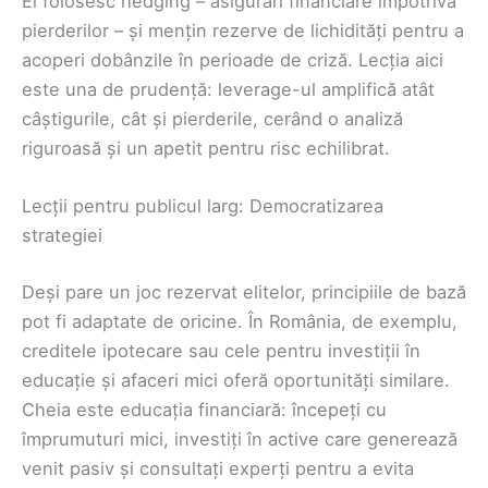
Ei folosesc hedging – asigurări financiare împotriva
pierderilor – și mențin rezerve de lichidități pentru a
acoperi dobânzile în perioade de criză. Lecția aici
este una de prudență: leverage-ul amplifică atât
câștigurile, cât și pierderile, cerând o analiză
riguroasă și un apetit pentru risc echilibrat.
Lecții pentru publicul larg: Democratizarea
strategiei
Deși pare un joc rezervat elitelor, principiile de bază
pot fi adaptate de oricine. În România, de exemplu,
creditele ipotecare sau cele pentru investiții în
educație și afaceri mici oferă oportunități similare.
Cheia este educația financiară: începeți cu
împrumuturi mici, investiți în active care generează
venit pasiv și consultați experți pentru a evita