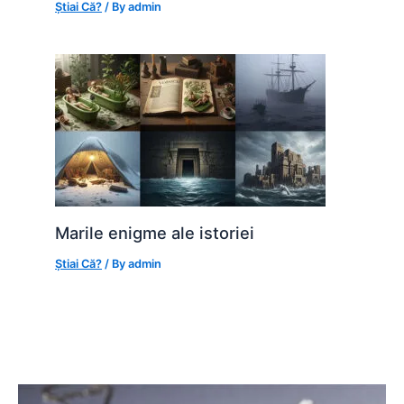
Știai Că?
/ By
admin
Marile enigme ale istoriei
Știai Că?
/ By
admin