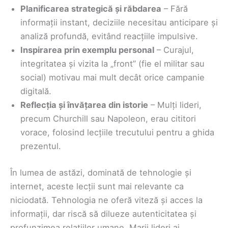
Planificarea strategică și răbdarea
– Fără
informații instant, deciziile necesitau anticipare și
analiză profundă, evitând reacțiile impulsive.
Inspirarea prin exemplu personal
– Curajul,
integritatea și vizita la „front” (fie el militar sau
social) motivau mai mult decât orice campanie
digitală.
Reflecția și învățarea din istorie
– Mulți lideri,
precum Churchill sau Napoleon, erau cititori
vorace, folosind lecțiile trecutului pentru a ghida
prezentul.
În lumea de astăzi, dominată de tehnologie și
internet, aceste lecții sunt mai relevante ca
niciodată. Tehnologia ne oferă viteză și acces la
informații, dar riscă să dilueze autenticitatea și
profunzimea relațiilor umane. Marii lideri ai