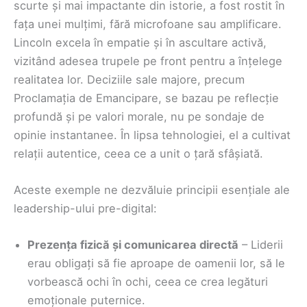
scurte și mai impactante din istorie, a fost rostit în
fața unei mulțimi, fără microfoane sau amplificare.
Lincoln excela în empatie și în ascultare activă,
vizitând adesea trupele pe front pentru a înțelege
realitatea lor. Deciziile sale majore, precum
Proclamația de Emancipare, se bazau pe reflecție
profundă și pe valori morale, nu pe sondaje de
opinie instantanee. În lipsa tehnologiei, el a cultivat
relații autentice, ceea ce a unit o țară sfâșiată.
Aceste exemple ne dezvăluie principii esențiale ale
leadership-ului pre-digital:
Prezența fizică și comunicarea directă
– Liderii
erau obligați să fie aproape de oamenii lor, să le
vorbească ochi în ochi, ceea ce crea legături
emoționale puternice.