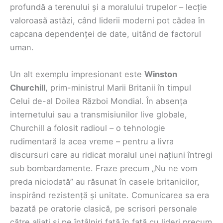
profundă a terenului și a moralului trupelor – lecție
valoroasă astăzi, când liderii moderni pot cădea în
capcana dependenței de date, uitând de factorul
uman.
Un alt exemplu impresionant este
Winston
Churchill
, prim-ministrul Marii Britanii în timpul
Celui de-al Doilea Război Mondial. În absența
internetului sau a transmisiunilor live globale,
Churchill a folosit radioul – o tehnologie
rudimentară la acea vreme – pentru a livra
discursuri care au ridicat moralul unei națiuni întregi
sub bombardamente. Fraze precum „Nu ne vom
preda niciodată” au răsunat în casele britanicilor,
inspirând rezistență și unitate. Comunicarea sa era
bazată pe oratorie clasică, pe scrisori personale
către aliați și pe întâlniri față în față cu lideri precum