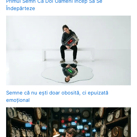
Primul Semn Că Doi Oameni Încep Să Se
Îndepărteze
Semne că nu ești doar obosită, ci epuizată
emoțional