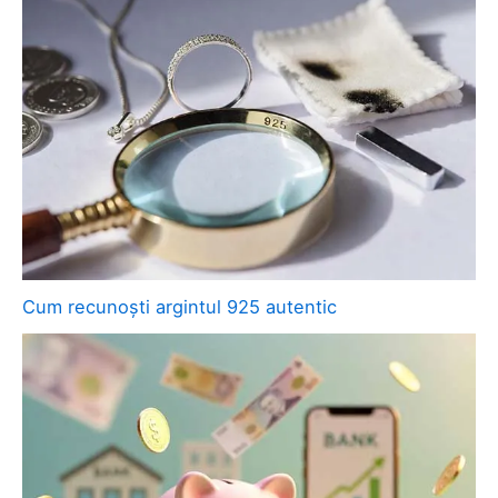
Cum recunoști argintul 925 autentic