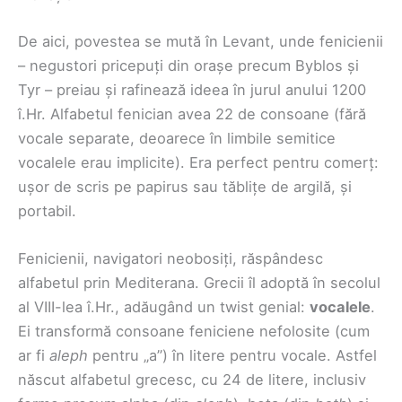
De aici, povestea se mută în Levant, unde fenicienii
– negustori pricepuți din orașe precum Byblos și
Tyr – preiau și rafinează ideea în jurul anului 1200
î.Hr. Alfabetul fenician avea 22 de consoane (fără
vocale separate, deoarece în limbile semitice
vocalele erau implicite). Era perfect pentru comerț:
ușor de scris pe papirus sau tăblițe de argilă, și
portabil.
Fenicienii, navigatori neobosiți, răspândesc
alfabetul prin Mediterana. Grecii îl adoptă în secolul
al VIII-lea î.Hr., adăugând un twist genial:
vocalele
.
Ei transformă consoane feniciene nefolosite (cum
ar fi
aleph
pentru „a”) în litere pentru vocale. Astfel
născut alfabetul grecesc, cu 24 de litere, inclusiv