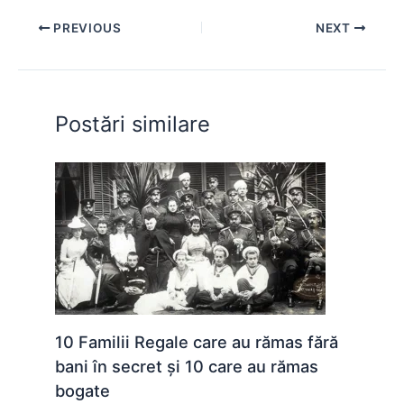
e
s
s
er
e
di
e
PREVIOUS
NEXT
b
A
e
st
t
o
p
n
o
p
g
Postări similare
k
er
10 Familii Regale care au rămas fără
bani în secret și 10 care au rămas
bogate