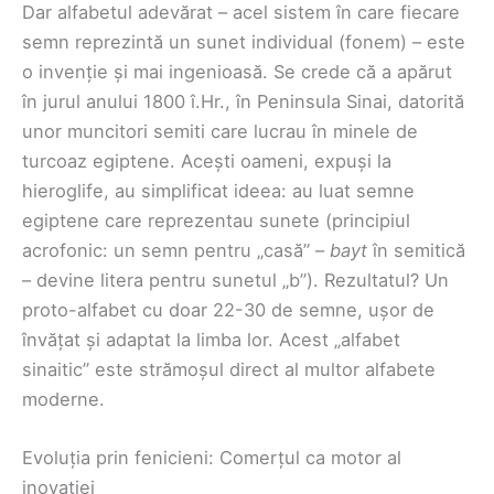
Dar alfabetul adevărat – acel sistem în care fiecare
semn reprezintă un sunet individual (fonem) – este
o invenție și mai ingenioasă. Se crede că a apărut
în jurul anului 1800 î.Hr., în Peninsula Sinai, datorită
unor muncitori semiti care lucrau în minele de
turcoaz egiptene. Acești oameni, expuși la
hieroglife, au simplificat ideea: au luat semne
egiptene care reprezentau sunete (principiul
acrofonic: un semn pentru „casă” –
bayt
în semitică
– devine litera pentru sunetul „b”). Rezultatul? Un
proto-alfabet cu doar 22-30 de semne, ușor de
învățat și adaptat la limba lor. Acest „alfabet
sinaitic” este strămoșul direct al multor alfabete
moderne.
Evoluția prin fenicieni: Comerțul ca motor al
inovației