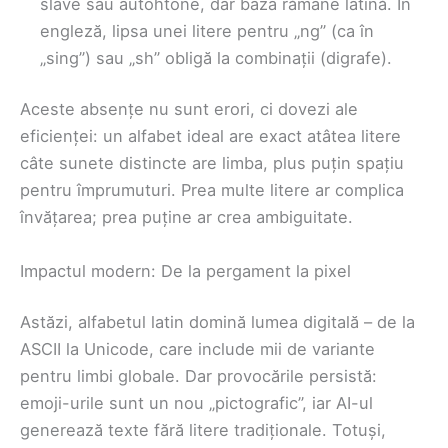
slave sau autohtone, dar baza rămâne latină. În
engleză, lipsa unei litere pentru „ng” (ca în
„sing”) sau „sh” obligă la combinații (digrafe).
Aceste absențe nu sunt erori, ci dovezi ale
eficienței: un alfabet ideal are exact atâtea litere
câte sunete distincte are limba, plus puțin spațiu
pentru împrumuturi. Prea multe litere ar complica
învățarea; prea puține ar crea ambiguitate.
Impactul modern: De la pergament la pixel
Astăzi, alfabetul latin domină lumea digitală – de la
ASCII la Unicode, care include mii de variante
pentru limbi globale. Dar provocările persistă:
emoji-urile sunt un nou „pictografic”, iar AI-ul
generează texte fără litere tradiționale. Totuși,