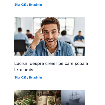
Știai Că?
/ By
admin
Lucruri despre creier pe care școala
le-a omis
Știai Că?
/ By
admin