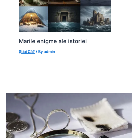
Marile enigme ale istoriei
Știai Că?
/ By
admin