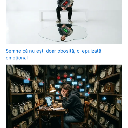
Semne că nu ești doar obosită, ci epuizată
emoțional