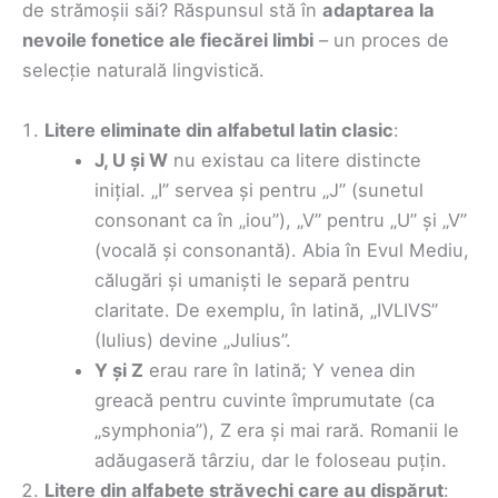
de strămoșii săi? Răspunsul stă în
adaptarea la
nevoile fonetice ale fiecărei limbi
– un proces de
selecție naturală lingvistică.
Litere eliminate din alfabetul latin clasic
:
J, U și W
nu existau ca litere distincte
inițial. „I” servea și pentru „J” (sunetul
consonant ca în „iou”), „V” pentru „U” și „V”
(vocală și consonantă). Abia în Evul Mediu,
călugări și umaniști le separă pentru
claritate. De exemplu, în latină, „IVLIVS”
(Iulius) devine „Julius”.
Y și Z
erau rare în latină; Y venea din
greacă pentru cuvinte împrumutate (ca
„symphonia”), Z era și mai rară. Romanii le
adăugaseră târziu, dar le foloseau puțin.
Litere din alfabete străvechi care au dispărut
: