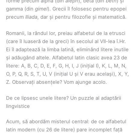
forme precum alpha (din
aleph
), beta (din
beth
) și
gamma (din
gimel
). Grecii îl folosesc pentru epopei
precum
Iliada
, dar și pentru filozofie și matematică.
Romanii, la rândul lor, preiau alfabetul de la etrusci
(care îl luaseră de la greci) în secolul al VII-lea î.Hr.
Ei îl adaptează la limba latină, eliminând litere inutile
și adăugând altele. Alfabetul latin clasic avea 23 de
litere: A, B, C, D, E, F, G, H, I, J (inițial I), K, L, M, N,
O, P, Q, R, S, T, U, V (inițial U și V erau același), X, Y,
Z. Observați absențele? Vom ajunge acolo.
De ce lipsesc unele litere? Un puzzle al adaptării
lingvistice
Acum, să abordăm misterul central: de ce alfabetul
latin modern (cu 26 de litere) pare incomplet față