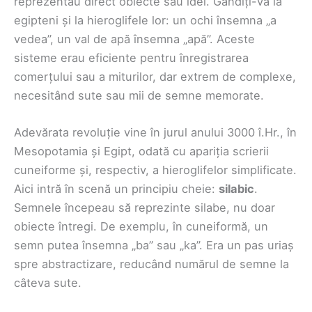
reprezentau direct obiecte sau idei. Gândiți-vă la
egipteni și la hieroglifele lor: un ochi însemna „a
vedea”, un val de apă însemna „apă”. Aceste
sisteme erau eficiente pentru înregistrarea
comerțului sau a miturilor, dar extrem de complexe,
necesitând sute sau mii de semne memorate.
Adevărata revoluție vine în jurul anului 3000 î.Hr., în
Mesopotamia și Egipt, odată cu apariția scrierii
cuneiforme și, respectiv, a hieroglifelor simplificate.
Aici intră în scenă un principiu cheie:
silabic
.
Semnele începeau să reprezinte silabe, nu doar
obiecte întregi. De exemplu, în cuneiformă, un
semn putea însemna „ba” sau „ka”. Era un pas uriaș
spre abstractizare, reducând numărul de semne la
câteva sute.