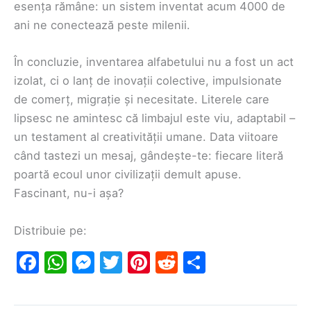
esența rămâne: un sistem inventat acum 4000 de
ani ne conectează peste milenii.
În concluzie, inventarea alfabetului nu a fost un act
izolat, ci o lanț de inovații colective, impulsionate
de comerț, migrație și necesitate. Literele care
lipsesc ne amintesc că limbajul este viu, adaptabil –
un testament al creativității umane. Data viitoare
când tastezi un mesaj, gândește-te: fiecare literă
poartă ecoul unor civilizații demult apuse.
Fascinant, nu-i așa?
Distribuie pe:
F
W
M
T
Pi
R
S
a
h
e
w
nt
e
h
c
at
s
itt
er
d
ar