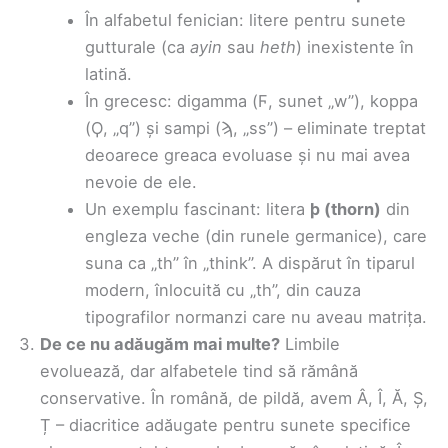
În alfabetul fenician: litere pentru sunete
gutturale (ca
ayin
sau
heth
) inexistente în
latină.
În grecesc: digamma (Ϝ, sunet „w”), koppa
(Ϙ, „q”) și sampi (ϡ, „ss”) – eliminate treptat
deoarece greaca evoluase și nu mai avea
nevoie de ele.
Un exemplu fascinant: litera
þ (thorn)
din
engleza veche (din runele germanice), care
suna ca „th” în „think”. A dispărut în tiparul
modern, înlocuită cu „th”, din cauza
tipografilor normanzi care nu aveau matrița.
De ce nu adăugăm mai multe?
Limbile
evoluează, dar alfabetele tind să rămână
conservative. În română, de pildă, avem Â, Î, Ă, Ș,
Ț – diacritice adăugate pentru sunete specifice