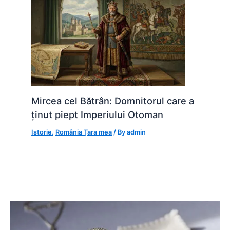
Mircea cel Bătrân: Domnitorul care a
ținut piept Imperiului Otoman
Istorie
,
România Țara mea
/ By
admin