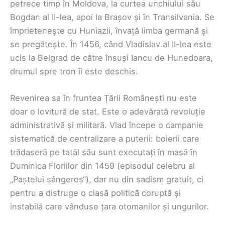
petrece timp în Moldova, la curtea unchiului său
Bogdan al II-lea, apoi la Brașov și în Transilvania. Se
împrietenește cu Huniazii, învață limba germană și
se pregătește. În 1456, când Vladislav al II-lea este
ucis la Belgrad de către însuși Iancu de Hunedoara,
drumul spre tron îi este deschis.
Revenirea sa în fruntea Țării Românești nu este
doar o lovitură de stat. Este o adevărată revoluție
administrativă și militară. Vlad începe o campanie
sistematică de centralizare a puterii: boierii care
trădaseră pe tatăl său sunt executați în masă în
Duminica Floriilor din 1459 (episodul celebru al
„Paștelui sângeros“), dar nu din sadism gratuit, ci
pentru a distruge o clasă politică coruptă și
instabilă care vânduse țara otomanilor și ungurilor.