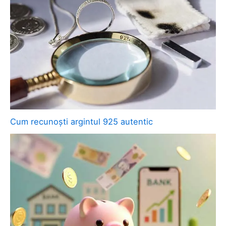
Cum recunoști argintul 925 autentic