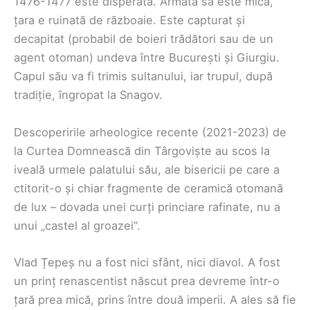
1476-1477 este disperată. Armata sa este mică,
țara e ruinată de războaie. Este capturat și
decapitat (probabil de boieri trădători sau de un
agent otoman) undeva între București și Giurgiu.
Capul său va fi trimis sultanului, iar trupul, după
tradiție, îngropat la Snagov.
Descoperirile arheologice recente (2021-2023) de
la Curtea Domnească din Târgoviște au scos la
iveală urmele palatului său, ale bisericii pe care a
ctitorit-o și chiar fragmente de ceramică otomană
de lux – dovada unei curți princiare rafinate, nu a
unui „castel al groazei“.
Vlad Țepeș nu a fost nici sfânt, nici diavol. A fost
un prinț renascentist născut prea devreme într-o
țară prea mică, prins între două imperii. A ales să fie