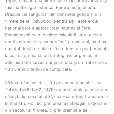
Țepeș rămâne una dintre cele mai controversate și
fascinante figuri istorice. Pentru mulți, el este
Dracula cel sanguinar din romanele gotice și din
filmele de la Hollywood. Pentru alții, este eroul
național care a apărat creștinătatea și Țara
Românească cu o cruzime calculată. Între aceste
două extreme se ascunde însă un om real, mult mai
nuanțat decât ne place să credem: un prinț educat
la curtea otomană, un strateg militar genial, un
administrator sever, dar și un tată și un frate care a
trăit vremuri teribil de complicate.
Să încercăm, așadar, să-l privim pe Vlad al III-lea
(1448, 1456-1462, 1476) nu prin lentila pamfletelor
săsești din secolul al XV-lea – care l-au transformat
în monstru – și nici prin prisma mitologiei naționale
din secolul al XIX-lea, ci prin crâmpeie de