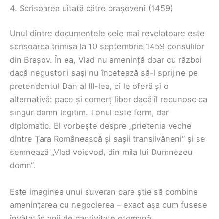
4. Scrisoarea uitată către brașoveni (1459)
Unul dintre documentele cele mai revelatoare este
scrisoarea trimisă la 10 septembrie 1459 consulilor
din Brașov. În ea, Vlad nu amenință doar cu război
dacă negustorii sași nu încetează să-l sprijine pe
pretendentul Dan al III-lea, ci le oferă și o
alternativă: pace și comerț liber dacă îl recunosc ca
singur domn legitim. Tonul este ferm, dar
diplomatic. El vorbește despre „prietenia veche
dintre Țara Românească și sașii transilvăneni“ și se
semnează „Vlad voievod, din mila lui Dumnezeu
domn“.
Este imaginea unui suveran care știe să combine
amenințarea cu negocierea – exact așa cum fusese
învățat în anii de captivitate otomană.