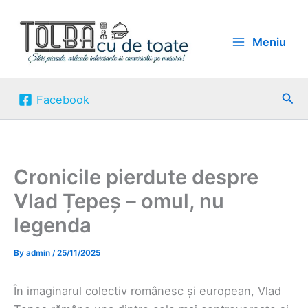
Skip
to
Meniu
content
Sea
Facebook
Cronicile pierdute despre
Vlad Țepeș – omul, nu
legenda
By
admin
/
25/11/2025
În imaginarul colectiv românesc și european, Vlad